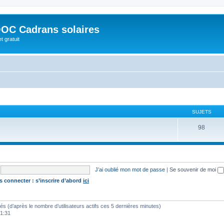
OC Cadrans solaires
t gratuit
SUJETS
98
J’ai oublié mon mot de passe
|
Se souvenir de moi
s connecter : s’inscrire d’abord
ici
vités (d’après le nombre d’utilisateurs actifs ces 5 dernières minutes)
01:31