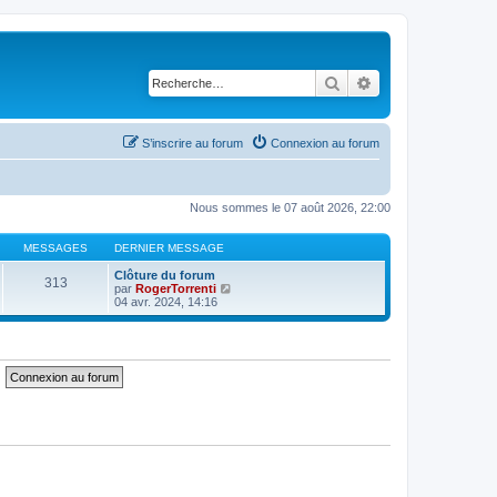
Rechercher
Recherche avancé
S’inscrire au forum
Connexion au forum
Nous sommes le 07 août 2026, 22:00
MESSAGES
DERNIER MESSAGE
Clôture du forum
313
V
par
RogerTorrenti
o
04 avr. 2024, 14:16
i
r
l
e
d
e
r
n
i
e
r
m
e
s