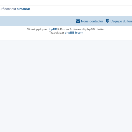
 récent est
aireau50
.
Nous contacter
L’équipe du fo
Développé par
phpBB
® Forum Software © phpBB Limited
Traduit par
phpBB-fr.com