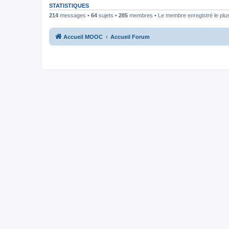
STATISTIQUES
214
messages •
64
sujets •
285
membres • Le membre enregistré le plus
Accueil MOOC
Accueil Forum