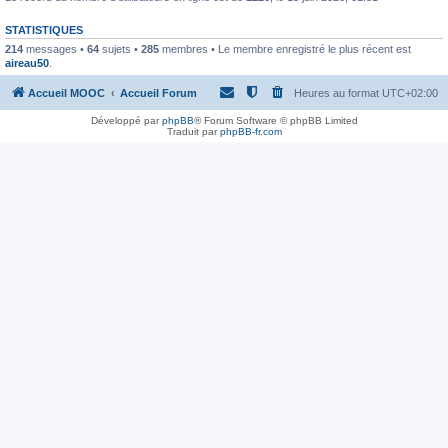
STATISTIQUES
214
messages •
64
sujets •
285
membres • Le membre enregistré le plus récent est
aireau50
.
Accueil MOOC
Accueil Forum
Heures au format
UTC+02:00
Développé par
phpBB
® Forum Software © phpBB Limited
Traduit par
phpBB-fr.com