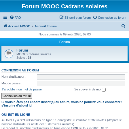
Forum MOOC Cadrans solaires
FAQ
S’inscrire au forum
Connexion au forum
R
Accueil MOOC
Accueil Forum
e
Nous sommes le 09 août 2026, 07:03
c
Forum
h
Forum
e
MOOC Cadrans solaires
Sujets :
98
r
c
CONNEXION AU FORUM
h
Nom d’utilisateur :
e
Mot de passe :
r
J’ai oublié mon mot de passe
Se souvenir de moi
Si vous n’êtes pas encore inscrit(e) au forum, vous ne pourrez vous connecter :
s’inscrire d’abord
ici
QUI EST EN LIGNE
Au total il y a
369
utilisateurs en ligne : 1 enregistré, 0 invisible et 368 invités (d’après le
nombre d’utilisateurs actifs ces 5 dernières minutes)
Le record du nombre d’utilisateurs en ligne est de
1220
, le 15 juin 2026, 01:31