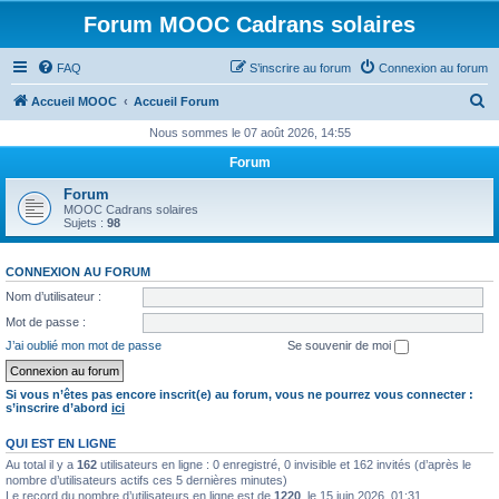
Forum MOOC Cadrans solaires
FAQ
S’inscrire au forum
Connexion au forum
R
Accueil MOOC
Accueil Forum
e
Nous sommes le 07 août 2026, 14:55
c
Forum
h
Forum
e
MOOC Cadrans solaires
Sujets :
98
r
c
CONNEXION AU FORUM
h
Nom d’utilisateur :
e
Mot de passe :
r
J’ai oublié mon mot de passe
Se souvenir de moi
Si vous n’êtes pas encore inscrit(e) au forum, vous ne pourrez vous connecter :
s’inscrire d’abord
ici
QUI EST EN LIGNE
Au total il y a
162
utilisateurs en ligne : 0 enregistré, 0 invisible et 162 invités (d’après le
nombre d’utilisateurs actifs ces 5 dernières minutes)
Le record du nombre d’utilisateurs en ligne est de
1220
, le 15 juin 2026, 01:31