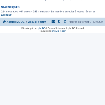
STATISTIQUES
214
messages •
64
sujets •
285
membres • Le membre enregistré le plus récent est
aireau50
.
Accueil MOOC
Accueil Forum
Heures au format
UTC+02:00
Développé par
phpBB
® Forum Software © phpBB Limited
Traduit par
phpBB-fr.com