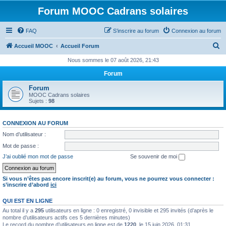
Forum MOOC Cadrans solaires
FAQ
S’inscrire au forum
Connexion au forum
R
Accueil MOOC
Accueil Forum
e
Nous sommes le 07 août 2026, 21:43
c
Forum
h
Forum
e
MOOC Cadrans solaires
Sujets :
98
r
c
CONNEXION AU FORUM
h
Nom d’utilisateur :
e
Mot de passe :
r
J’ai oublié mon mot de passe
Se souvenir de moi
Si vous n’êtes pas encore inscrit(e) au forum, vous ne pourrez vous connecter :
s’inscrire d’abord
ici
QUI EST EN LIGNE
Au total il y a
295
utilisateurs en ligne : 0 enregistré, 0 invisible et 295 invités (d’après le
nombre d’utilisateurs actifs ces 5 dernières minutes)
Le record du nombre d’utilisateurs en ligne est de
1220
, le 15 juin 2026, 01:31