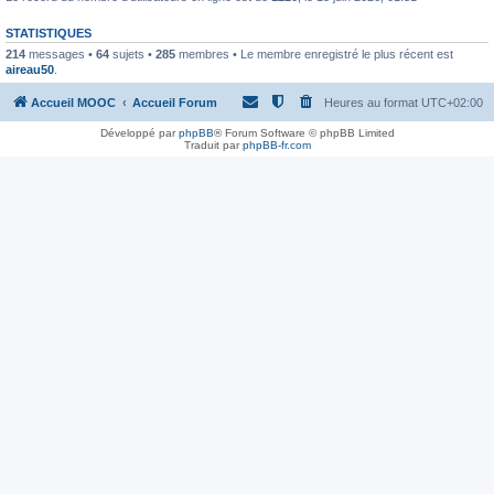
STATISTIQUES
214
messages •
64
sujets •
285
membres • Le membre enregistré le plus récent est
aireau50
.
Accueil MOOC
Accueil Forum
Heures au format
UTC+02:00
Développé par
phpBB
® Forum Software © phpBB Limited
Traduit par
phpBB-fr.com