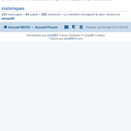
STATISTIQUES
214
messages •
64
sujets •
285
membres • Le membre enregistré le plus récent est
aireau50
.
Accueil MOOC
Accueil Forum
Heures au format
UTC+02:00
Développé par
phpBB
® Forum Software © phpBB Limited
Traduit par
phpBB-fr.com