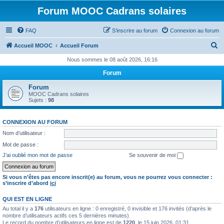
Forum MOOC Cadrans solaires
FAQ
S’inscrire au forum
Connexion au forum
R
Accueil MOOC
Accueil Forum
e
Nous sommes le 08 août 2026, 16:16
c
Forum
h
Forum
e
MOOC Cadrans solaires
Sujets :
98
r
c
CONNEXION AU FORUM
h
Nom d’utilisateur :
e
Mot de passe :
r
J’ai oublié mon mot de passe
Se souvenir de moi
Si vous n’êtes pas encore inscrit(e) au forum, vous ne pourrez vous connecter :
s’inscrire d’abord
ici
QUI EST EN LIGNE
Au total il y a
176
utilisateurs en ligne : 0 enregistré, 0 invisible et 176 invités (d’après le
nombre d’utilisateurs actifs ces 5 dernières minutes)
Le record du nombre d’utilisateurs en ligne est de
1220
, le 15 juin 2026, 01:31