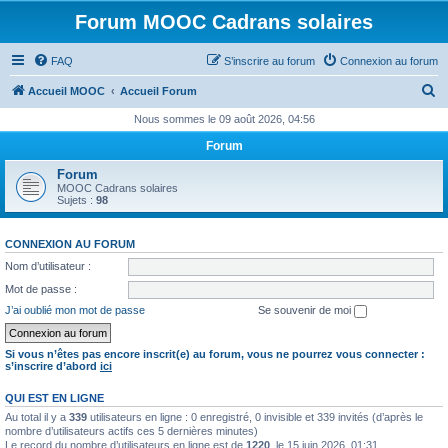
Forum MOOC Cadrans solaires
FAQ
S’inscrire au forum
Connexion au forum
R
Accueil MOOC
Accueil Forum
e
Nous sommes le 09 août 2026, 04:56
c
Forum
h
Forum
e
MOOC Cadrans solaires
Sujets :
98
r
c
CONNEXION AU FORUM
h
Nom d’utilisateur :
e
Mot de passe :
r
J’ai oublié mon mot de passe
Se souvenir de moi
Si vous n’êtes pas encore inscrit(e) au forum, vous ne pourrez vous connecter :
s’inscrire d’abord
ici
QUI EST EN LIGNE
Au total il y a
339
utilisateurs en ligne : 0 enregistré, 0 invisible et 339 invités (d’après le
nombre d’utilisateurs actifs ces 5 dernières minutes)
Le record du nombre d’utilisateurs en ligne est de
1220
, le 15 juin 2026, 01:31