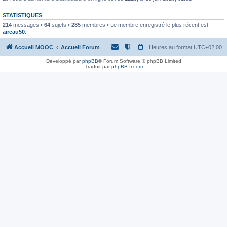
STATISTIQUES
214
messages •
64
sujets •
285
membres • Le membre enregistré le plus récent est
aireau50
.
Accueil MOOC
Accueil Forum
Heures au format
UTC+02:00
Développé par
phpBB
® Forum Software © phpBB Limited
Traduit par
phpBB-fr.com