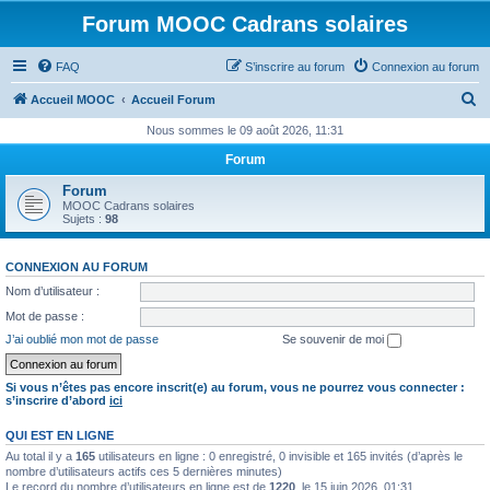
Forum MOOC Cadrans solaires
FAQ
S’inscrire au forum
Connexion au forum
R
Accueil MOOC
Accueil Forum
e
Nous sommes le 09 août 2026, 11:31
c
Forum
h
Forum
e
MOOC Cadrans solaires
Sujets :
98
r
c
CONNEXION AU FORUM
h
Nom d’utilisateur :
e
Mot de passe :
r
J’ai oublié mon mot de passe
Se souvenir de moi
Si vous n’êtes pas encore inscrit(e) au forum, vous ne pourrez vous connecter :
s’inscrire d’abord
ici
QUI EST EN LIGNE
Au total il y a
165
utilisateurs en ligne : 0 enregistré, 0 invisible et 165 invités (d’après le
nombre d’utilisateurs actifs ces 5 dernières minutes)
Le record du nombre d’utilisateurs en ligne est de
1220
, le 15 juin 2026, 01:31