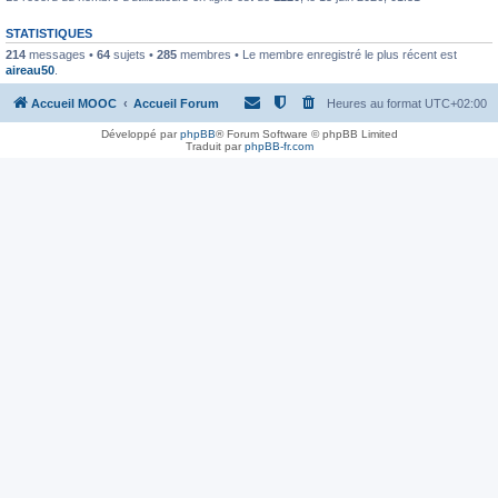
STATISTIQUES
214
messages •
64
sujets •
285
membres • Le membre enregistré le plus récent est
aireau50
.
Accueil MOOC
Accueil Forum
Heures au format
UTC+02:00
Développé par
phpBB
® Forum Software © phpBB Limited
Traduit par
phpBB-fr.com