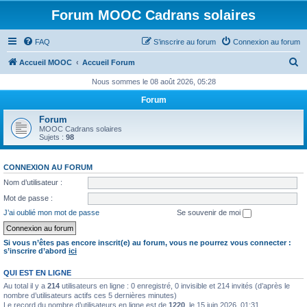
Forum MOOC Cadrans solaires
FAQ
S’inscrire au forum
Connexion au forum
R
Accueil MOOC
Accueil Forum
e
Nous sommes le 08 août 2026, 05:28
c
Forum
h
Forum
e
MOOC Cadrans solaires
Sujets :
98
r
c
CONNEXION AU FORUM
h
Nom d’utilisateur :
e
Mot de passe :
r
J’ai oublié mon mot de passe
Se souvenir de moi
Si vous n’êtes pas encore inscrit(e) au forum, vous ne pourrez vous connecter :
s’inscrire d’abord
ici
QUI EST EN LIGNE
Au total il y a
214
utilisateurs en ligne : 0 enregistré, 0 invisible et 214 invités (d’après le
nombre d’utilisateurs actifs ces 5 dernières minutes)
Le record du nombre d’utilisateurs en ligne est de
1220
, le 15 juin 2026, 01:31