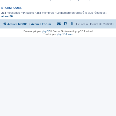
STATISTIQUES
214
messages •
64
sujets •
285
membres • Le membre enregistré le plus récent est
aireau50
.
Accueil MOOC
Accueil Forum
Heures au format
UTC+02:00
Développé par
phpBB
® Forum Software © phpBB Limited
Traduit par
phpBB-fr.com