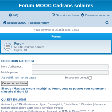
Forum MOOC Cadrans solaires
FAQ
S’inscrire au forum
Connexion au forum
R
Accueil MOOC
Accueil Forum
e
Nous sommes le 06 août 2026, 14:53
c
Forum
h
Forum
e
MOOC Cadrans solaires
Sujets :
98
r
c
CONNEXION AU FORUM
h
Nom d’utilisateur :
e
Mot de passe :
r
J’ai oublié mon mot de passe
Se souvenir de moi
Si vous n’êtes pas encore inscrit(e) au forum, vous ne pourrez vous connecter :
s’inscrire d’abord
ici
QUI EST EN LIGNE
Au total il y a
145
utilisateurs en ligne : 0 enregistré, 0 invisible et 145 invités (d’après le
nombre d’utilisateurs actifs ces 5 dernières minutes)
Le record du nombre d’utilisateurs en ligne est de
1220
, le 15 juin 2026, 01:31