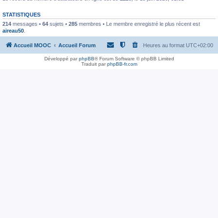
STATISTIQUES
214
messages •
64
sujets •
285
membres • Le membre enregistré le plus récent est
aireau50
.
Accueil MOOC
Accueil Forum
Heures au format
UTC+02:00
Développé par
phpBB
® Forum Software © phpBB Limited
Traduit par
phpBB-fr.com