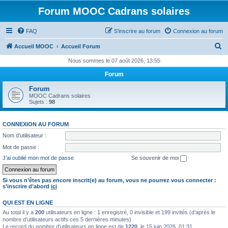
Forum MOOC Cadrans solaires
FAQ
S’inscrire au forum
Connexion au forum
R
Accueil MOOC
Accueil Forum
e
Nous sommes le 07 août 2026, 13:55
c
Forum
h
Forum
e
MOOC Cadrans solaires
Sujets :
98
r
c
CONNEXION AU FORUM
h
Nom d’utilisateur :
e
Mot de passe :
r
J’ai oublié mon mot de passe
Se souvenir de moi
Si vous n’êtes pas encore inscrit(e) au forum, vous ne pourrez vous connecter :
s’inscrire d’abord
ici
QUI EST EN LIGNE
Au total il y a
200
utilisateurs en ligne : 1 enregistré, 0 invisible et 199 invités (d’après le
nombre d’utilisateurs actifs ces 5 dernières minutes)
Le record du nombre d’utilisateurs en ligne est de
1220
, le 15 juin 2026, 01:31