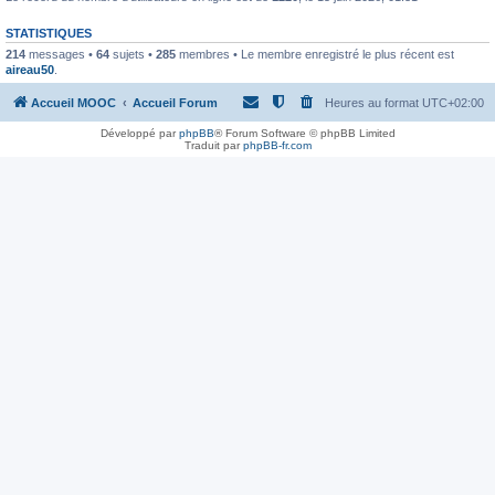
STATISTIQUES
214
messages •
64
sujets •
285
membres • Le membre enregistré le plus récent est
aireau50
.
Accueil MOOC
Accueil Forum
Heures au format
UTC+02:00
Développé par
phpBB
® Forum Software © phpBB Limited
Traduit par
phpBB-fr.com