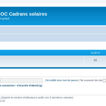
OC Cadrans solaires
t gratuit
SUJETS
98
J’ai oublié mon mot de passe
|
Se souvenir de moi
s connecter : s’inscrire d’abord
ici
tés (d’après le nombre d’utilisateurs actifs ces 5 dernières minutes)
01:31