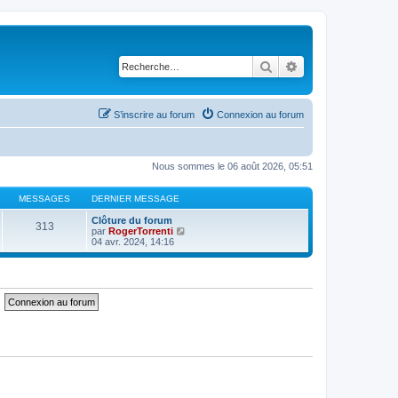
Rechercher
Recherche avancé
S’inscrire au forum
Connexion au forum
Nous sommes le 06 août 2026, 05:51
MESSAGES
DERNIER MESSAGE
Clôture du forum
313
V
par
RogerTorrenti
o
04 avr. 2024, 14:16
i
r
l
e
d
e
r
n
i
e
r
m
e
s