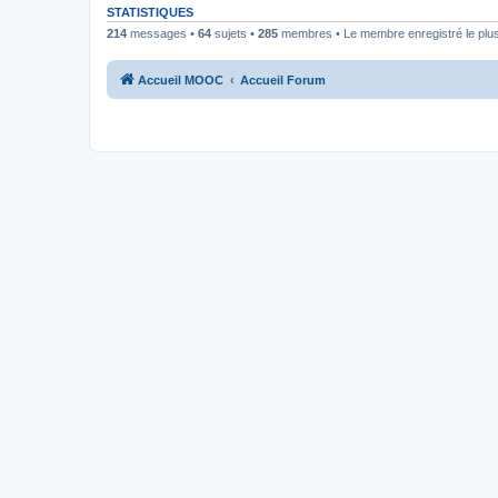
STATISTIQUES
214
messages •
64
sujets •
285
membres • Le membre enregistré le plus
Accueil MOOC
Accueil Forum