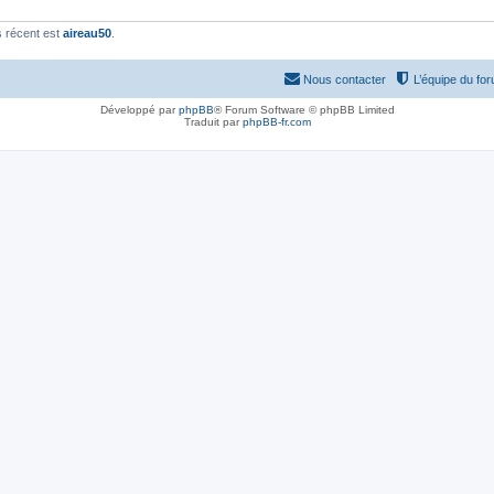
 récent est
aireau50
.
Nous contacter
L’équipe du fo
Développé par
phpBB
® Forum Software © phpBB Limited
Traduit par
phpBB-fr.com