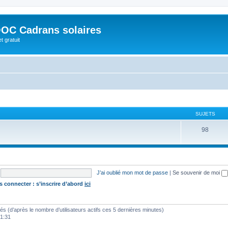
OC Cadrans solaires
t gratuit
SUJETS
98
J’ai oublié mon mot de passe
|
Se souvenir de moi
s connecter : s’inscrire d’abord
ici
vités (d’après le nombre d’utilisateurs actifs ces 5 dernières minutes)
01:31