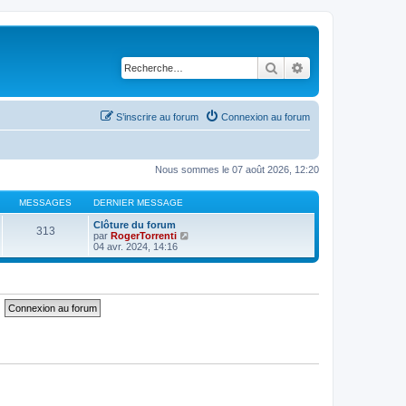
Rechercher
Recherche avancé
S’inscrire au forum
Connexion au forum
Nous sommes le 07 août 2026, 12:20
MESSAGES
DERNIER MESSAGE
Clôture du forum
313
V
par
RogerTorrenti
o
04 avr. 2024, 14:16
i
r
l
e
d
e
r
n
i
e
r
m
e
s