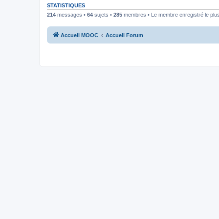
STATISTIQUES
214
messages •
64
sujets •
285
membres • Le membre enregistré le plus
Accueil MOOC
Accueil Forum