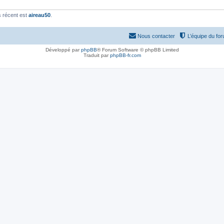
 récent est
aireau50
.
Nous contacter
L’équipe du fo
Développé par
phpBB
® Forum Software © phpBB Limited
Traduit par
phpBB-fr.com