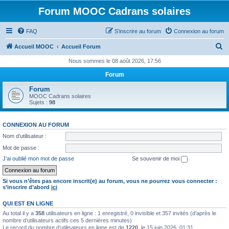
Forum MOOC Cadrans solaires
FAQ
S’inscrire au forum
Connexion au forum
R
Accueil MOOC
Accueil Forum
e
Nous sommes le 08 août 2026, 17:56
c
Forum
h
Forum
e
MOOC Cadrans solaires
Sujets :
98
r
c
CONNEXION AU FORUM
h
Nom d’utilisateur :
e
Mot de passe :
r
J’ai oublié mon mot de passe
Se souvenir de moi
Si vous n’êtes pas encore inscrit(e) au forum, vous ne pourrez vous connecter :
s’inscrire d’abord
ici
QUI EST EN LIGNE
Au total il y a
358
utilisateurs en ligne : 1 enregistré, 0 invisible et 357 invités (d’après le
nombre d’utilisateurs actifs ces 5 dernières minutes)
Le record du nombre d’utilisateurs en ligne est de
1220
, le 15 juin 2026, 01:31