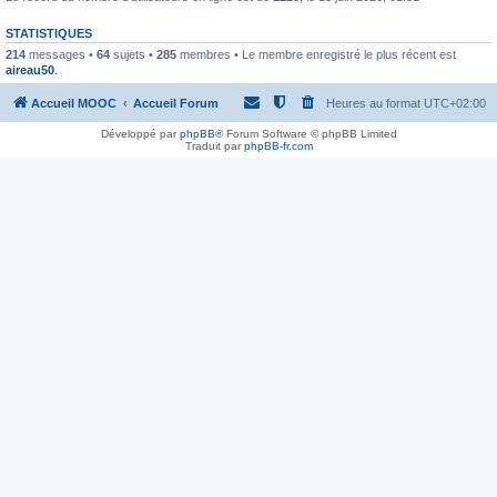
STATISTIQUES
214
messages •
64
sujets •
285
membres • Le membre enregistré le plus récent est
aireau50
.
Accueil MOOC
Accueil Forum
Heures au format
UTC+02:00
Développé par
phpBB
® Forum Software © phpBB Limited
Traduit par
phpBB-fr.com