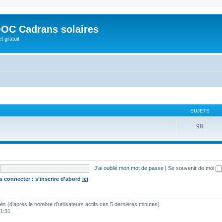
OC Cadrans solaires
t gratuit
SUJETS
98
J’ai oublié mon mot de passe
|
Se souvenir de moi
s connecter : s’inscrire d’abord
ici
vités (d’après le nombre d’utilisateurs actifs ces 5 dernières minutes)
01:31