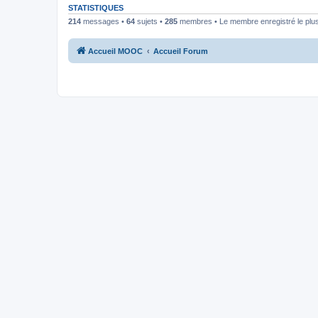
STATISTIQUES
214
messages •
64
sujets •
285
membres • Le membre enregistré le plus
Accueil MOOC
Accueil Forum