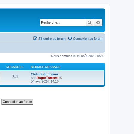
Rechercher
Recherche avancé
S’inscrire au forum
Connexion au forum
Nous sommes le 10 août 2026, 05:13
MESSAGES
DERNIER MESSAGE
Clôture du forum
313
V
par
RogerTorrenti
o
04 avr. 2024, 14:16
i
r
l
e
d
e
r
n
i
e
r
m
e
s