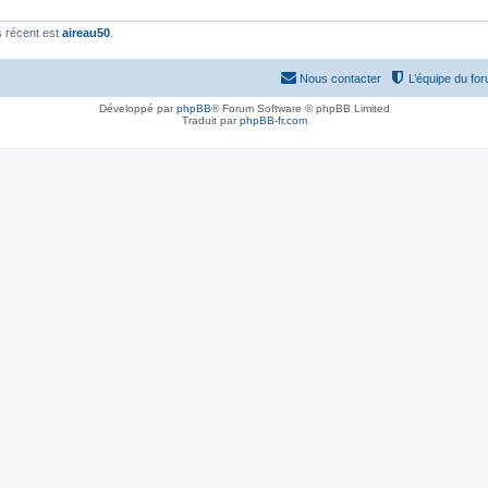
 récent est
aireau50
.
Nous contacter
L’équipe du fo
Développé par
phpBB
® Forum Software © phpBB Limited
Traduit par
phpBB-fr.com