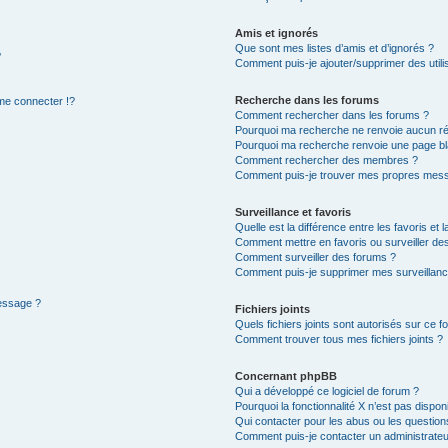
Amis et ignorés
Que sont mes listes d’amis et d’ignorés ?
?
Comment puis-je ajouter/supprimer des utilis
Recherche dans les forums
e connecter !?
Comment rechercher dans les forums ?
Pourquoi ma recherche ne renvoie aucun ré
Pourquoi ma recherche renvoie une page bl
Comment rechercher des membres ?
Comment puis-je trouver mes propres mess
Surveillance et favoris
Quelle est la différence entre les favoris et l
Comment mettre en favoris ou surveiller des
Comment surveiller des forums ?
Comment puis-je supprimer mes surveillanc
message ?
Fichiers joints
Quels fichiers joints sont autorisés sur ce f
Comment trouver tous mes fichiers joints ?
Concernant phpBB
Qui a développé ce logiciel de forum ?
Pourquoi la fonctionnalité X n’est pas dispon
Qui contacter pour les abus ou les questio
Comment puis-je contacter un administrateu