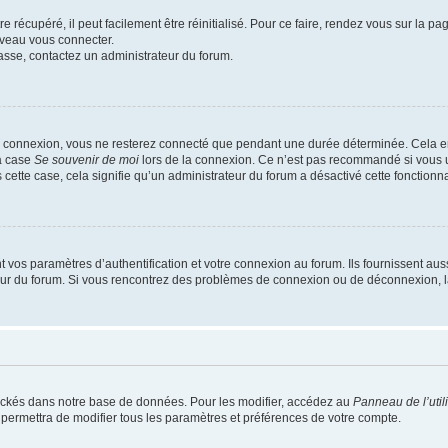
 récupéré, il peut facilement être réinitialisé. Pour ce faire, rendez vous sur la p
uveau vous connecter.
passe, contactez un administrateur du forum.
e connexion, vous ne resterez connecté que pendant une durée déterminée. Cela em
la case
Se souvenir de moi
lors de la connexion. Ce n’est pas recommandé si vous u
s cette case, cela signifie qu’un administrateur du forum a désactivé cette fonctionna
os paramètres d’authentification et votre connexion au forum. Ils fournissent aussi
teur du forum. Si vous rencontrez des problèmes de connexion ou de déconnexion, l
ockés dans notre base de données. Pour les modifier, accédez au
Panneau de l’util
 permettra de modifier tous les paramètres et préférences de votre compte.