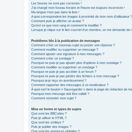
Les heures ne sont pas correctes !
J’ai changé mon fuseau horaire et l’heure est toujours incorrecte !
Ma langue n’est pas dans la liste !
A quoi correspondent les images à proximité de mon nom d’utilisateur 
Comment puis-je afficher un avatar ?
Qu’est-ce que mon rang et comment le modifier ?
Lorsque je clique sur le lien
courriel
d’un membre, on me demande de m
Problèmes liés à la publication de messages
Comment créer un nouveau sujet ou poster une réponse ?
Comment modifier ou supprimer un message ?
Comment ajouter une signature à mes messages ?
Comment créer un sondage ?
Pourquoi ne puis-je pas ajouter plus d’options à mon sondage ?
Comment modifier ou supprimer un sondage ?
Pourquoi ne puis-je pas accéder à un forum ?
Pourquoi ne puis-je pas joindre des fichiers à mon message ?
Pourquoi ai-je reçu un avertissement ?
Comment rapporter des messages à un modérateur ?
À quoi sert le bouton « Sauvegarder » dans la page de rédaction de 
Pourquoi mon message doit être validé ?
Comment remonter mon sujet ?
Mise en forme et types de sujets
Que sont les BBCodes ?
Puis-je utiliser le HTML ?
Que sont les smileys ?
Puis-je publier des images ?
Que sont les annonces globales ?