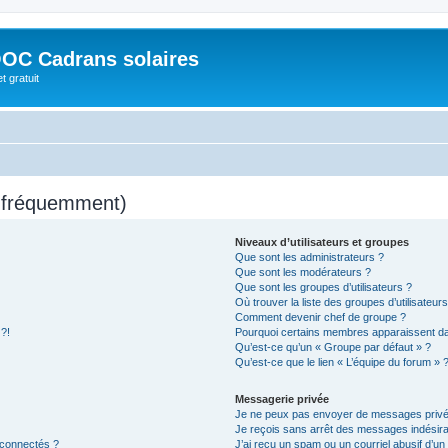
OC Cadrans solaires
t gratuit
s fréquemment)
Niveaux d’utilisateurs et groupes
Que sont les administrateurs ?
Que sont les modérateurs ?
Que sont les groupes d’utilisateurs ?
Où trouver la liste des groupes d’utilisateur
Comment devenir chef de groupe ?
 ?!
Pourquoi certains membres apparaissent dan
Qu’est-ce qu’un « Groupe par défaut » ?
Qu’est-ce que le lien « L’équipe du forum » 
Messagerie privée
Je ne peux pas envoyer de messages privé
Je reçois sans arrêt des messages indésira
 connectés ?
J’ai reçu un spam ou un courriel abusif d’u