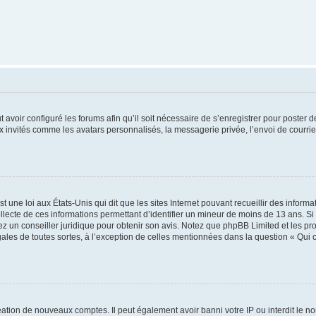
t avoir configuré les forums afin qu’il soit nécessaire de s’enregistrer pour poster
x invités comme les avatars personnalisés, la messagerie privée, l’envoi de courri
t une loi aux États-Unis qui dit que les sites Internet pouvant recueillir des infor
ollecte de ces informations permettant d’identifier un mineur de moins de 13 ans. S
tez un conseiller juridique pour obtenir son avis. Notez que phpBB Limited et les pr
gales de toutes sortes, à l’exception de celles mentionnées dans la question « Qui
réation de nouveaux comptes. Il peut également avoir banni votre IP ou interdit le no