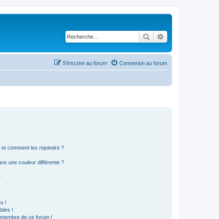
Rechercher
Recherche avancé
S’inscrire au forum
Connexion au forum
s et comment les rejoindre ?
s une couleur différente ?
?
s !
bles !
n membre de ce forum !