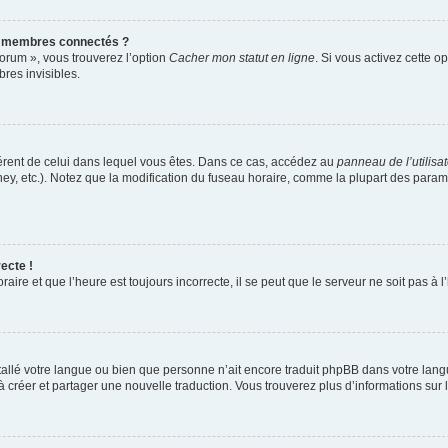
s membres connectés ?
forum », vous trouverez l’option
Cacher mon statut en ligne
. Si vous activez cette o
es invisibles.
ifférent de celui dans lequel vous êtes. Dans ce cas, accédez au
panneau de l’utilisa
ney, etc.). Notez que la modification du fuseau horaire, comme la plupart des para
ecte !
aire et que l’heure est toujours incorrecte, il se peut que le serveur ne soit pas à
installé votre langue ou bien que personne n’ait encore traduit phpBB dans votre l
s à créer et partager une nouvelle traduction. Vous trouverez plus d’informations sur l