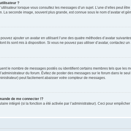
tilisateur ?
utilisateur lorsque vous consultez les messages d’un sujet. L’une d’elles peut êtr
rum. La seconde image, souvent plus grande, est connue sous le nom d’avatar et 
s pouvez ajouter un avatar en utilisant l’une des quatre méthodes d’avatar suivantes 
ont ils sont mis à disposition. Si vous ne pouvez pas utiliser d’avatar, contactez un
iquent le nombre de messages postés ou identifient certains membres tels que les 
ar l’administrateur du forum. Évitez de poster des messages sur le forum dans le seu
ministrateur) peut facilement abaisser votre compteur de messages.
mande de me connecter !?
re intégré (si la fonction a été activée par l’administrateur). Ceci pour empêcher l’u