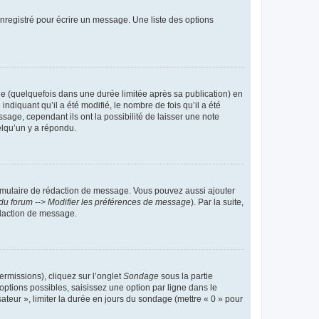
nregistré pour écrire un message. Une liste des options
 (quelquefois dans une durée limitée après sa publication) en
iquant qu’il a été modifié, le nombre de fois qu’il a été
sage, cependant ils ont la possibilité de laisser une note
elqu’un y a répondu.
rmulaire de rédaction de message. Vous pouvez aussi ajouter
du forum --> Modifier les préférences de message
). Par la suite,
daction de message.
ermissions), cliquez sur l’onglet
Sondage
sous la partie
ptions possibles, saisissez une option par ligne dans le
ateur », limiter la durée en jours du sondage (mettre « 0 » pour