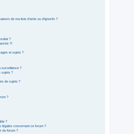
ateurs de ma liste d’amis ou d’ignorés ?
sultat ?
anche ?!
ages et sujets ?
a surveillance ?
 sujets ?
es de sujets ?
orum ?
ible ?
ns légales concernant ce forum ?
r du forum ?