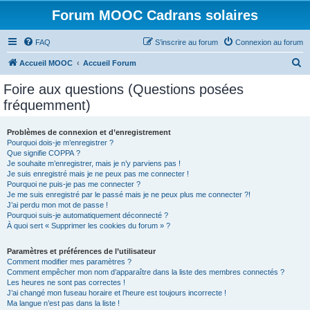
Forum MOOC Cadrans solaires
FAQ
S’inscrire au forum
Connexion au forum
R
Accueil MOOC
Accueil Forum
e
Foire aux questions (Questions posées
c
fréquemment)
h
e
Problèmes de connexion et d’enregistrement
Pourquoi dois-je m’enregistrer ?
r
Que signifie COPPA ?
c
Je souhaite m’enregistrer, mais je n’y parviens pas !
Je suis enregistré mais je ne peux pas me connecter !
h
Pourquoi ne puis-je pas me connecter ?
Je me suis enregistré par le passé mais je ne peux plus me connecter ?!
e
J’ai perdu mon mot de passe !
r
Pourquoi suis-je automatiquement déconnecté ?
À quoi sert « Supprimer les cookies du forum » ?
Paramètres et préférences de l’utilisateur
Comment modifier mes paramètres ?
Comment empêcher mon nom d’apparaître dans la liste des membres connectés ?
Les heures ne sont pas correctes !
J’ai changé mon fuseau horaire et l’heure est toujours incorrecte !
Ma langue n’est pas dans la liste !