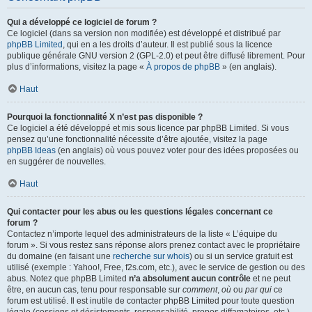
Qui a développé ce logiciel de forum ?
Ce logiciel (dans sa version non modifiée) est développé et distribué par
phpBB Limited
, qui en a les droits d’auteur. Il est publié sous la licence
publique générale GNU version 2 (GPL-2.0) et peut être diffusé librement. Pour
plus d’informations, visitez la page «
À propos de phpBB
» (en anglais).
Haut
Pourquoi la fonctionnalité X n’est pas disponible ?
Ce logiciel a été développé et mis sous licence par phpBB Limited. Si vous
pensez qu’une fonctionnalité nécessite d’être ajoutée, visitez la page
phpBB Ideas
(en anglais) où vous pouvez voter pour des idées proposées ou
en suggérer de nouvelles.
Haut
Qui contacter pour les abus ou les questions légales concernant ce
forum ?
Contactez n’importe lequel des administrateurs de la liste « L’équipe du
forum ». Si vous restez sans réponse alors prenez contact avec le propriétaire
du domaine (en faisant une
recherche sur whois
) ou si un service gratuit est
utilisé (exemple : Yahoo!, Free, f2s.com, etc.), avec le service de gestion ou des
abus. Notez que phpBB Limited
n’a absolument aucun contrôle
et ne peut
être, en aucun cas, tenu pour responsable sur
comment
,
où
ou
par qui
ce
forum est utilisé. Il est inutile de contacter phpBB Limited pour toute question