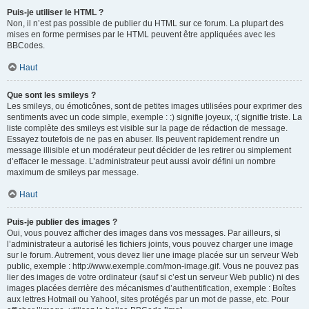
Puis-je utiliser le HTML ?
Non, il n’est pas possible de publier du HTML sur ce forum. La plupart des
mises en forme permises par le HTML peuvent être appliquées avec les
BBCodes.
Haut
Que sont les smileys ?
Les smileys, ou émoticônes, sont de petites images utilisées pour exprimer des
sentiments avec un code simple, exemple : :) signifie joyeux, :( signifie triste. La
liste complète des smileys est visible sur la page de rédaction de message.
Essayez toutefois de ne pas en abuser. Ils peuvent rapidement rendre un
message illisible et un modérateur peut décider de les retirer ou simplement
d’effacer le message. L’administrateur peut aussi avoir défini un nombre
maximum de smileys par message.
Haut
Puis-je publier des images ?
Oui, vous pouvez afficher des images dans vos messages. Par ailleurs, si
l’administrateur a autorisé les fichiers joints, vous pouvez charger une image
sur le forum. Autrement, vous devez lier une image placée sur un serveur Web
public, exemple : http://www.exemple.com/mon-image.gif. Vous ne pouvez pas
lier des images de votre ordinateur (sauf si c’est un serveur Web public) ni des
images placées derrière des mécanismes d’authentification, exemple : Boîtes
aux lettres Hotmail ou Yahoo!, sites protégés par un mot de passe, etc. Pour