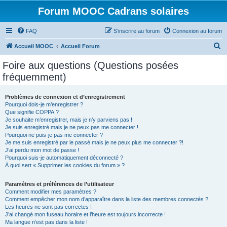
Forum MOOC Cadrans solaires
FAQ
S’inscrire au forum
Connexion au forum
R
Accueil MOOC
Accueil Forum
e
Foire aux questions (Questions posées
c
fréquemment)
h
e
Problèmes de connexion et d’enregistrement
Pourquoi dois-je m’enregistrer ?
r
Que signifie COPPA ?
c
Je souhaite m’enregistrer, mais je n’y parviens pas !
Je suis enregistré mais je ne peux pas me connecter !
h
Pourquoi ne puis-je pas me connecter ?
Je me suis enregistré par le passé mais je ne peux plus me connecter ?!
e
J’ai perdu mon mot de passe !
r
Pourquoi suis-je automatiquement déconnecté ?
À quoi sert « Supprimer les cookies du forum » ?
Paramètres et préférences de l’utilisateur
Comment modifier mes paramètres ?
Comment empêcher mon nom d’apparaître dans la liste des membres connectés ?
Les heures ne sont pas correctes !
J’ai changé mon fuseau horaire et l’heure est toujours incorrecte !
Ma langue n’est pas dans la liste !