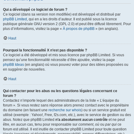
Qui a développé ce logiciel de forum ?
Ce logiciel (dans sa version non modifiée) est développé et distribué par
phpBB Limited
, qui en a les droits d’auteur. Il est publié sous la licence
publique générale GNU version 2 (GPL-2.0) et peut être diffusé librement. Pour
plus d’informations, visitez la page «
À propos de phpBB
» (en anglais).
Haut
Pourquoi la fonctionnalité X n’est pas disponible ?
Ce logiciel a été développé et mis sous licence par phpBB Limited. Si vous
pensez qu’une fonctionnalité nécessite d’être ajoutée, visitez la page
phpBB Ideas
(en anglais) où vous pouvez voter pour des idées proposées ou
en suggérer de nouvelles.
Haut
Qui contacter pour les abus ou les questions légales concernant ce
forum ?
Contactez n’importe lequel des administrateurs de la liste « L’équipe du
forum ». Si vous restez sans réponse alors prenez contact avec le propriétaire
du domaine (en faisant une
recherche sur whois
) ou si un service gratuit est
utilisé (exemple : Yahoo!, Free, f2s.com, etc.), avec le service de gestion ou des
abus. Notez que phpBB Limited
n’a absolument aucun contrôle
et ne peut
être, en aucun cas, tenu pour responsable sur
comment
,
où
ou
par qui
ce
forum est utilisé. Il est inutile de contacter phpBB Limited pour toute question