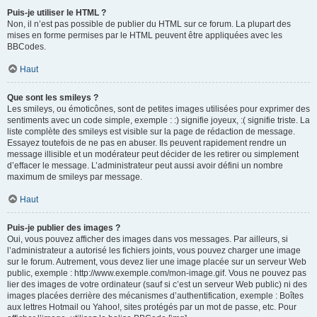
Puis-je utiliser le HTML ?
Non, il n’est pas possible de publier du HTML sur ce forum. La plupart des
mises en forme permises par le HTML peuvent être appliquées avec les
BBCodes.
Haut
Que sont les smileys ?
Les smileys, ou émoticônes, sont de petites images utilisées pour exprimer des
sentiments avec un code simple, exemple : :) signifie joyeux, :( signifie triste. La
liste complète des smileys est visible sur la page de rédaction de message.
Essayez toutefois de ne pas en abuser. Ils peuvent rapidement rendre un
message illisible et un modérateur peut décider de les retirer ou simplement
d’effacer le message. L’administrateur peut aussi avoir défini un nombre
maximum de smileys par message.
Haut
Puis-je publier des images ?
Oui, vous pouvez afficher des images dans vos messages. Par ailleurs, si
l’administrateur a autorisé les fichiers joints, vous pouvez charger une image
sur le forum. Autrement, vous devez lier une image placée sur un serveur Web
public, exemple : http://www.exemple.com/mon-image.gif. Vous ne pouvez pas
lier des images de votre ordinateur (sauf si c’est un serveur Web public) ni des
images placées derrière des mécanismes d’authentification, exemple : Boîtes
aux lettres Hotmail ou Yahoo!, sites protégés par un mot de passe, etc. Pour