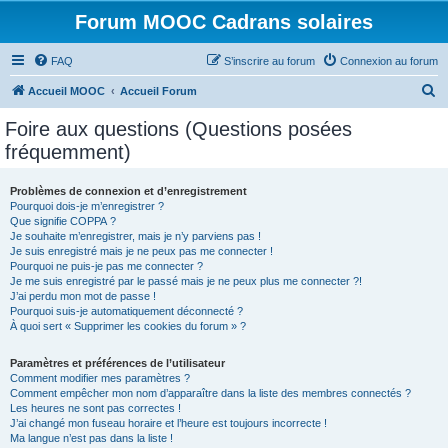
Forum MOOC Cadrans solaires
FAQ
S’inscrire au forum
Connexion au forum
R
Accueil MOOC
Accueil Forum
e
Foire aux questions (Questions posées
c
fréquemment)
h
e
Problèmes de connexion et d’enregistrement
Pourquoi dois-je m’enregistrer ?
r
Que signifie COPPA ?
c
Je souhaite m’enregistrer, mais je n’y parviens pas !
Je suis enregistré mais je ne peux pas me connecter !
h
Pourquoi ne puis-je pas me connecter ?
Je me suis enregistré par le passé mais je ne peux plus me connecter ?!
e
J’ai perdu mon mot de passe !
r
Pourquoi suis-je automatiquement déconnecté ?
À quoi sert « Supprimer les cookies du forum » ?
Paramètres et préférences de l’utilisateur
Comment modifier mes paramètres ?
Comment empêcher mon nom d’apparaître dans la liste des membres connectés ?
Les heures ne sont pas correctes !
J’ai changé mon fuseau horaire et l’heure est toujours incorrecte !
Ma langue n’est pas dans la liste !