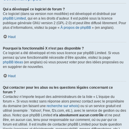
Qui a développé ce logiciel de forum ?
Ce logiciel (dans sa version non modifiée) est développé et distribué par
phpBB Limited
, qui en a les droits d’auteur. Il est publié sous la licence
publique générale GNU version 2 (GPL-2.0) et peut être diffusé librement. Pour
plus d’informations, visitez la page «
À propos de phpBB
» (en anglais).
Haut
Pourquoi la fonctionnalité X n’est pas disponible ?
Ce logiciel a été développé et mis sous licence par phpBB Limited. Si vous
pensez qu’une fonctionnalité nécessite d’être ajoutée, visitez la page
phpBB Ideas
(en anglais) où vous pouvez voter pour des idées proposées ou
en suggérer de nouvelles.
Haut
Qui contacter pour les abus ou les questions légales concernant ce
forum ?
Contactez n’importe lequel des administrateurs de la liste « L’équipe du
forum ». Si vous restez sans réponse alors prenez contact avec le propriétaire
du domaine (en faisant une
recherche sur whois
) ou si un service gratuit est
utilisé (exemple : Yahoo!, Free, f2s.com, etc.), avec le service de gestion ou des
abus. Notez que phpBB Limited
n’a absolument aucun contrôle
et ne peut
être, en aucun cas, tenu pour responsable sur
comment
,
où
ou
par qui
ce
forum est utilisé. Il est inutile de contacter phpBB Limited pour toute question