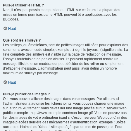
Puis-je utiliser le HTML ?
Non, il n’est pas possible de publier du HTML sur ce forum. La plupart des
mises en forme permises par le HTML peuvent être appliquées avec les
BBCodes.
Haut
Que sont les smileys ?
Les smileys, ou émoticônes, sont de petites images utilisées pour exprimer des
sentiments avec un code simple, exemple : :) signifie joyeux, :( signifie triste. La
liste complète des smileys est visible sur la page de rédaction de message.
Essayez toutefois de ne pas en abuser. Ils peuvent rapidement rendre un
message illisible et un modérateur peut décider de les retirer ou simplement
d’effacer le message. L’administrateur peut aussi avoir défini un nombre
maximum de smileys par message.
Haut
Puis-je publier des images ?
Oui, vous pouvez afficher des images dans vos messages. Par ailleurs, si
l’administrateur a autorisé les fichiers joints, vous pouvez charger une image
sur le forum. Autrement, vous devez lier une image placée sur un serveur Web
public, exemple : http://www.exemple.com/mon-image.gif. Vous ne pouvez pas
lier des images de votre ordinateur (sauf si c’est un serveur Web public) ni des
images placées derrière des mécanismes d’authentification, exemple : Boîtes
aux lettres Hotmail ou Yahoo!, sites protégés par un mot de passe, etc. Pour