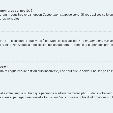
s membres connectés ?
forum », vous trouverez l’option
Cacher mon statut en ligne
. Si vous activez cette o
es invisibles.
ifférent de celui dans lequel vous êtes. Dans ce cas, accédez au
panneau de l’utilisa
ney, etc.). Notez que la modification du fuseau horaire, comme la plupart des para
ecte !
aire et que l’heure est toujours incorrecte, il se peut que le serveur ne soit pas à
installé votre langue ou bien que personne n’ait encore traduit phpBB dans votre l
s à créer et partager une nouvelle traduction. Vous trouverez plus d’informations sur l