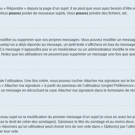
 « Répondre » depuis la page d’un sujet. Il se peut que vous ayez besoin d’être e
: Vous
pouvez
poster de nouveaux sujets, Vous
pouvez
joindre des fichiers, etc.
modifier ou supprimer que vos propres messages. Vous pouvez modifier un message
lqu’un a déjà répondu au message, un petit texte s’affichera en bas du message ind
n. Ce message n’apparaîtra pas si un modérateur ou un administrateur modifie le mes
ive. Notez que les utilisateurs ne peuvent pas supprimer un message une fois que qu
e l’utilisateur. Une fois créée, vous pouvez cocher
Attacher ma signature
sur le fo
 « Attacher ma signature » à partir du panneau de l’utilisateur (onglet
Préférences 
 à un message en décochant la case
Attacher ma signature
dans le formulaire de ré
ouveau sujet ou la modification du premier message d’un sujet (si vous en avez les p
 le droit de créer des sondages). Saisissez le titre du sondage et au moins deux o
onses qu’un utilisateur peut choisir lors de son vote dans « Option(s) par l’utilis
er leur vote.