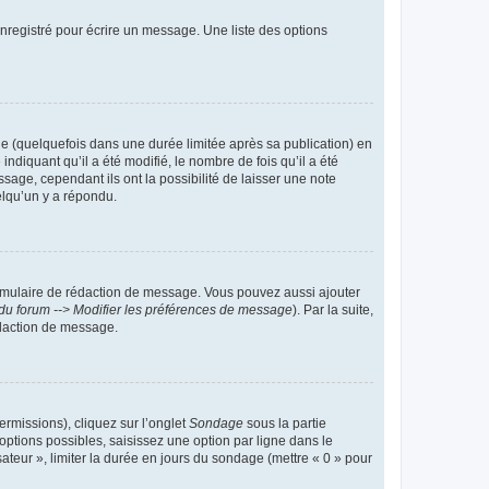
nregistré pour écrire un message. Une liste des options
 (quelquefois dans une durée limitée après sa publication) en
iquant qu’il a été modifié, le nombre de fois qu’il a été
sage, cependant ils ont la possibilité de laisser une note
elqu’un y a répondu.
rmulaire de rédaction de message. Vous pouvez aussi ajouter
du forum --> Modifier les préférences de message
). Par la suite,
daction de message.
ermissions), cliquez sur l’onglet
Sondage
sous la partie
ptions possibles, saisissez une option par ligne dans le
ateur », limiter la durée en jours du sondage (mettre « 0 » pour