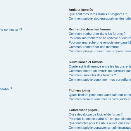
Amis et ignorés
Que sont mes listes d’amis et d’ignorés ?
?
Comment puis-je ajouter/supprimer des utilis
Recherche dans les forums
e connecter !?
Comment rechercher dans les forums ?
Pourquoi ma recherche ne renvoie aucun ré
Pourquoi ma recherche renvoie une page bl
Comment rechercher des membres ?
Comment puis-je trouver mes propres mess
Surveillance et favoris
Quelle est la différence entre les favoris et l
Comment mettre en favoris ou surveiller des
Comment surveiller des forums ?
Comment puis-je supprimer mes surveillanc
message ?
Fichiers joints
Quels fichiers joints sont autorisés sur ce f
Comment trouver tous mes fichiers joints ?
Concernant phpBB
Qui a développé ce logiciel de forum ?
Pourquoi la fonctionnalité X n’est pas dispon
Qui contacter pour les abus ou les questio
Comment puis-je contacter un administrateu