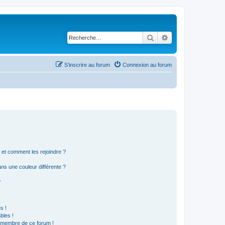
Rechercher
Recherche avancé
S’inscrire au forum
Connexion au forum
s et comment les rejoindre ?
s une couleur différente ?
?
s !
bles !
n membre de ce forum !