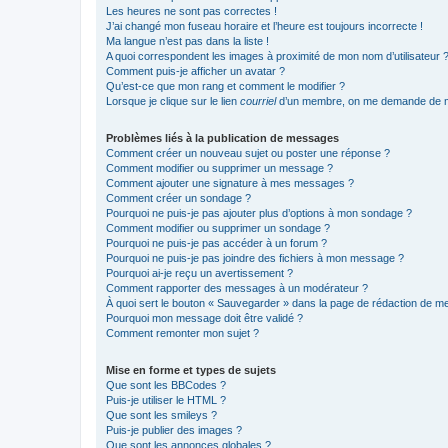
Les heures ne sont pas correctes !
J’ai changé mon fuseau horaire et l’heure est toujours incorrecte !
Ma langue n’est pas dans la liste !
A quoi correspondent les images à proximité de mon nom d’utilisateur 
Comment puis-je afficher un avatar ?
Qu’est-ce que mon rang et comment le modifier ?
Lorsque je clique sur le lien
courriel
d’un membre, on me demande de m
Problèmes liés à la publication de messages
Comment créer un nouveau sujet ou poster une réponse ?
Comment modifier ou supprimer un message ?
Comment ajouter une signature à mes messages ?
Comment créer un sondage ?
Pourquoi ne puis-je pas ajouter plus d’options à mon sondage ?
Comment modifier ou supprimer un sondage ?
Pourquoi ne puis-je pas accéder à un forum ?
Pourquoi ne puis-je pas joindre des fichiers à mon message ?
Pourquoi ai-je reçu un avertissement ?
Comment rapporter des messages à un modérateur ?
À quoi sert le bouton « Sauvegarder » dans la page de rédaction de 
Pourquoi mon message doit être validé ?
Comment remonter mon sujet ?
Mise en forme et types de sujets
Que sont les BBCodes ?
Puis-je utiliser le HTML ?
Que sont les smileys ?
Puis-je publier des images ?
Que sont les annonces globales ?