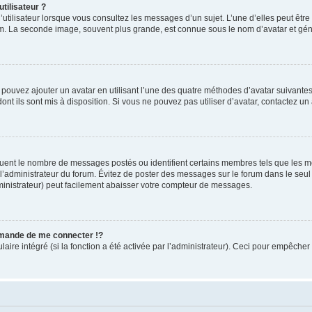
tilisateur ?
utilisateur lorsque vous consultez les messages d’un sujet. L’une d’elles peut êtr
rum. La seconde image, souvent plus grande, est connue sous le nom d’avatar et 
s pouvez ajouter un avatar en utilisant l’une des quatre méthodes d’avatar suivantes 
ont ils sont mis à disposition. Si vous ne pouvez pas utiliser d’avatar, contactez un
iquent le nombre de messages postés ou identifient certains membres tels que les 
ar l’administrateur du forum. Évitez de poster des messages sur le forum dans le seu
ministrateur) peut facilement abaisser votre compteur de messages.
mande de me connecter !?
re intégré (si la fonction a été activée par l’administrateur). Ceci pour empêcher l’u