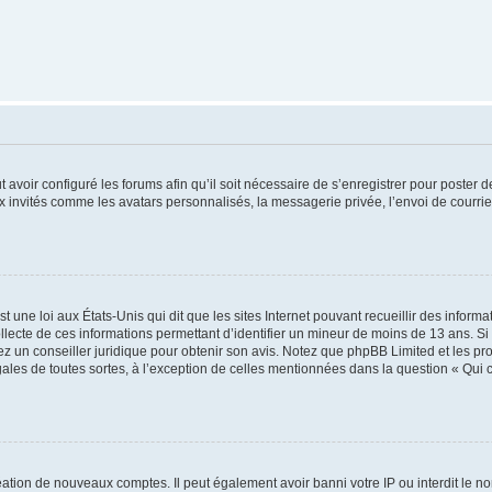
t avoir configuré les forums afin qu’il soit nécessaire de s’enregistrer pour poster
x invités comme les avatars personnalisés, la messagerie privée, l’envoi de courri
t une loi aux États-Unis qui dit que les sites Internet pouvant recueillir des infor
ollecte de ces informations permettant d’identifier un mineur de moins de 13 ans. S
tez un conseiller juridique pour obtenir son avis. Notez que phpBB Limited et les pr
gales de toutes sortes, à l’exception de celles mentionnées dans la question « Qui
réation de nouveaux comptes. Il peut également avoir banni votre IP ou interdit le no