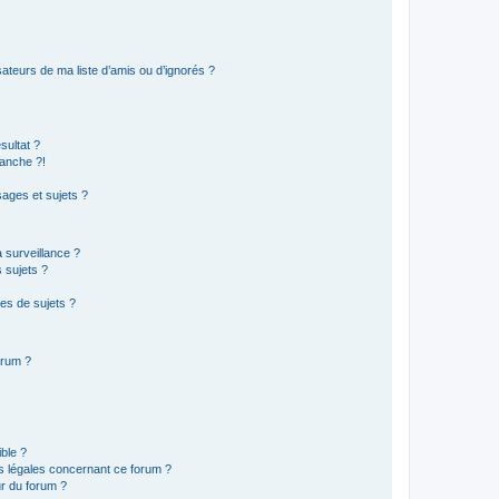
ateurs de ma liste d’amis ou d’ignorés ?
sultat ?
anche ?!
ages et sujets ?
a surveillance ?
 sujets ?
es de sujets ?
orum ?
ible ?
ns légales concernant ce forum ?
r du forum ?