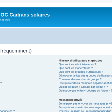
OC Cadrans solaires
t gratuit
s fréquemment)
Niveaux d’utilisateurs et groupes
Que sont les administrateurs ?
Que sont les modérateurs ?
Que sont les groupes d’utilisateurs ?
Où trouver la liste des groupes d’utilisateur
Comment devenir chef de groupe ?
 ?!
Pourquoi certains membres apparaissent dan
Qu’est-ce qu’un « Groupe par défaut » ?
Qu’est-ce que le lien « L’équipe du forum » 
Messagerie privée
Je ne peux pas envoyer de messages privé
Je reçois sans arrêt des messages indésira
 connectés ?
J’ai reçu un spam ou un courriel abusif d’u