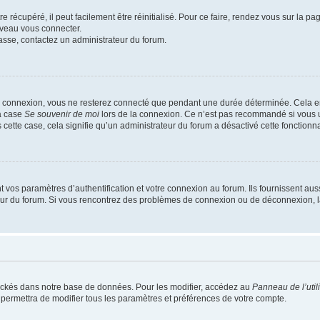
 récupéré, il peut facilement être réinitialisé. Pour ce faire, rendez vous sur la p
uveau vous connecter.
passe, contactez un administrateur du forum.
e connexion, vous ne resterez connecté que pendant une durée déterminée. Cela em
la case
Se souvenir de moi
lors de la connexion. Ce n’est pas recommandé si vous u
s cette case, cela signifie qu’un administrateur du forum a désactivé cette fonctionna
os paramètres d’authentification et votre connexion au forum. Ils fournissent aussi
teur du forum. Si vous rencontrez des problèmes de connexion ou de déconnexion, l
ockés dans notre base de données. Pour les modifier, accédez au
Panneau de l’util
 permettra de modifier tous les paramètres et préférences de votre compte.