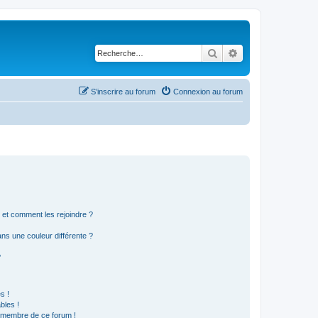
Rechercher
Recherche avancé
S’inscrire au forum
Connexion au forum
s et comment les rejoindre ?
s une couleur différente ?
?
s !
bles !
n membre de ce forum !