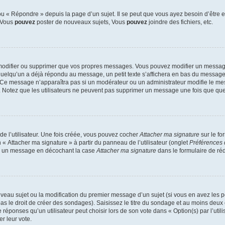
 « Répondre » depuis la page d’un sujet. Il se peut que vous ayez besoin d’être e
: Vous
pouvez
poster de nouveaux sujets, Vous
pouvez
joindre des fichiers, etc.
modifier ou supprimer que vos propres messages. Vous pouvez modifier un message
lqu’un a déjà répondu au message, un petit texte s’affichera en bas du message ind
n. Ce message n’apparaîtra pas si un modérateur ou un administrateur modifie le mes
ive. Notez que les utilisateurs ne peuvent pas supprimer un message une fois que qu
e l’utilisateur. Une fois créée, vous pouvez cocher
Attacher ma signature
sur le fo
 « Attacher ma signature » à partir du panneau de l’utilisateur (onglet
Préférences 
 à un message en décochant la case
Attacher ma signature
dans le formulaire de ré
ouveau sujet ou la modification du premier message d’un sujet (si vous en avez les p
 le droit de créer des sondages). Saisissez le titre du sondage et au moins deux o
onses qu’un utilisateur peut choisir lors de son vote dans « Option(s) par l’utilis
er leur vote.