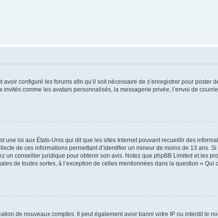
t avoir configuré les forums afin qu’il soit nécessaire de s’enregistrer pour poster
x invités comme les avatars personnalisés, la messagerie privée, l’envoi de courri
t une loi aux États-Unis qui dit que les sites Internet pouvant recueillir des infor
ollecte de ces informations permettant d’identifier un mineur de moins de 13 ans. S
tez un conseiller juridique pour obtenir son avis. Notez que phpBB Limited et les pr
gales de toutes sortes, à l’exception de celles mentionnées dans la question « Qui
réation de nouveaux comptes. Il peut également avoir banni votre IP ou interdit le no