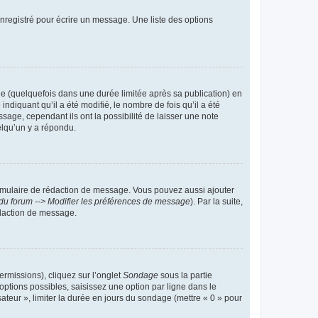
nregistré pour écrire un message. Une liste des options
 (quelquefois dans une durée limitée après sa publication) en
iquant qu’il a été modifié, le nombre de fois qu’il a été
sage, cependant ils ont la possibilité de laisser une note
elqu’un y a répondu.
rmulaire de rédaction de message. Vous pouvez aussi ajouter
du forum --> Modifier les préférences de message
). Par la suite,
daction de message.
ermissions), cliquez sur l’onglet
Sondage
sous la partie
ptions possibles, saisissez une option par ligne dans le
ateur », limiter la durée en jours du sondage (mettre « 0 » pour