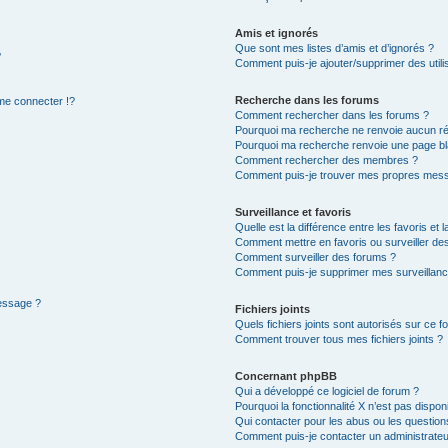
Amis et ignorés
Que sont mes listes d’amis et d’ignorés ?
?
Comment puis-je ajouter/supprimer des utilis
Recherche dans les forums
e connecter !?
Comment rechercher dans les forums ?
Pourquoi ma recherche ne renvoie aucun ré
Pourquoi ma recherche renvoie une page bl
Comment rechercher des membres ?
Comment puis-je trouver mes propres mess
Surveillance et favoris
Quelle est la différence entre les favoris et l
Comment mettre en favoris ou surveiller des
Comment surveiller des forums ?
Comment puis-je supprimer mes surveillanc
message ?
Fichiers joints
Quels fichiers joints sont autorisés sur ce f
Comment trouver tous mes fichiers joints ?
Concernant phpBB
Qui a développé ce logiciel de forum ?
Pourquoi la fonctionnalité X n’est pas dispon
Qui contacter pour les abus ou les questio
Comment puis-je contacter un administrateu