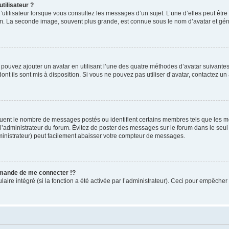
tilisateur ?
utilisateur lorsque vous consultez les messages d’un sujet. L’une d’elles peut êtr
rum. La seconde image, souvent plus grande, est connue sous le nom d’avatar et 
s pouvez ajouter un avatar en utilisant l’une des quatre méthodes d’avatar suivantes 
ont ils sont mis à disposition. Si vous ne pouvez pas utiliser d’avatar, contactez un
iquent le nombre de messages postés ou identifient certains membres tels que les 
ar l’administrateur du forum. Évitez de poster des messages sur le forum dans le seu
ministrateur) peut facilement abaisser votre compteur de messages.
mande de me connecter !?
re intégré (si la fonction a été activée par l’administrateur). Ceci pour empêcher l’u