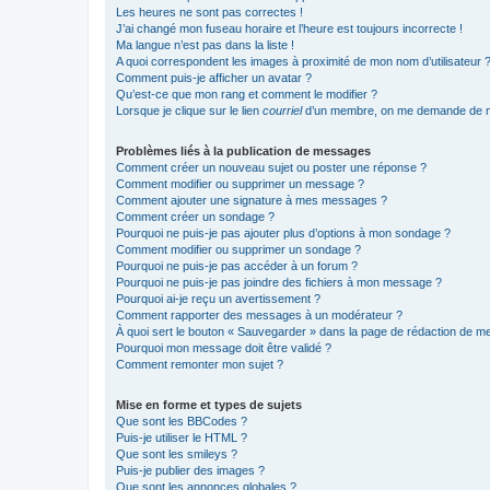
Les heures ne sont pas correctes !
J’ai changé mon fuseau horaire et l’heure est toujours incorrecte !
Ma langue n’est pas dans la liste !
A quoi correspondent les images à proximité de mon nom d’utilisateur 
Comment puis-je afficher un avatar ?
Qu’est-ce que mon rang et comment le modifier ?
Lorsque je clique sur le lien
courriel
d’un membre, on me demande de m
Problèmes liés à la publication de messages
Comment créer un nouveau sujet ou poster une réponse ?
Comment modifier ou supprimer un message ?
Comment ajouter une signature à mes messages ?
Comment créer un sondage ?
Pourquoi ne puis-je pas ajouter plus d’options à mon sondage ?
Comment modifier ou supprimer un sondage ?
Pourquoi ne puis-je pas accéder à un forum ?
Pourquoi ne puis-je pas joindre des fichiers à mon message ?
Pourquoi ai-je reçu un avertissement ?
Comment rapporter des messages à un modérateur ?
À quoi sert le bouton « Sauvegarder » dans la page de rédaction de 
Pourquoi mon message doit être validé ?
Comment remonter mon sujet ?
Mise en forme et types de sujets
Que sont les BBCodes ?
Puis-je utiliser le HTML ?
Que sont les smileys ?
Puis-je publier des images ?
Que sont les annonces globales ?