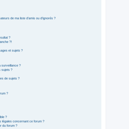
ateurs de ma liste d’amis ou d’ignorés ?
sultat ?
anche ?!
ages et sujets ?
a surveillance ?
 sujets ?
es de sujets ?
orum ?
ible ?
ns légales concernant ce forum ?
r du forum ?