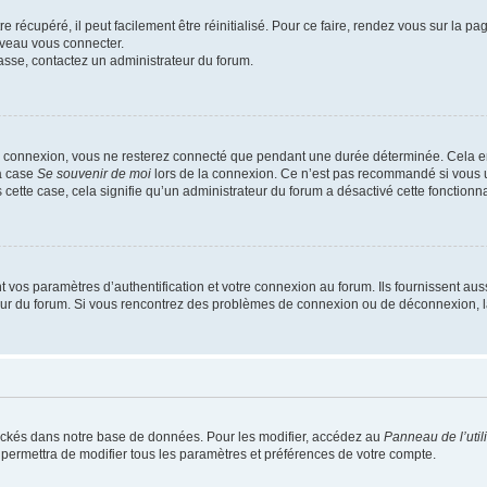
 récupéré, il peut facilement être réinitialisé. Pour ce faire, rendez vous sur la p
uveau vous connecter.
passe, contactez un administrateur du forum.
e connexion, vous ne resterez connecté que pendant une durée déterminée. Cela em
la case
Se souvenir de moi
lors de la connexion. Ce n’est pas recommandé si vous u
s cette case, cela signifie qu’un administrateur du forum a désactivé cette fonctionna
os paramètres d’authentification et votre connexion au forum. Ils fournissent aussi
teur du forum. Si vous rencontrez des problèmes de connexion ou de déconnexion, l
ockés dans notre base de données. Pour les modifier, accédez au
Panneau de l’util
 permettra de modifier tous les paramètres et préférences de votre compte.