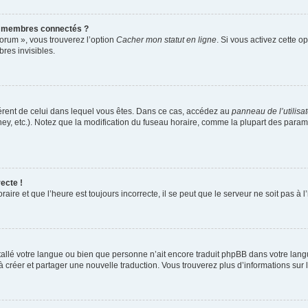
s membres connectés ?
forum », vous trouverez l’option
Cacher mon statut en ligne
. Si vous activez cette o
es invisibles.
ifférent de celui dans lequel vous êtes. Dans ce cas, accédez au
panneau de l’utilisa
ney, etc.). Notez que la modification du fuseau horaire, comme la plupart des para
ecte !
aire et que l’heure est toujours incorrecte, il se peut que le serveur ne soit pas à
installé votre langue ou bien que personne n’ait encore traduit phpBB dans votre l
s à créer et partager une nouvelle traduction. Vous trouverez plus d’informations sur l