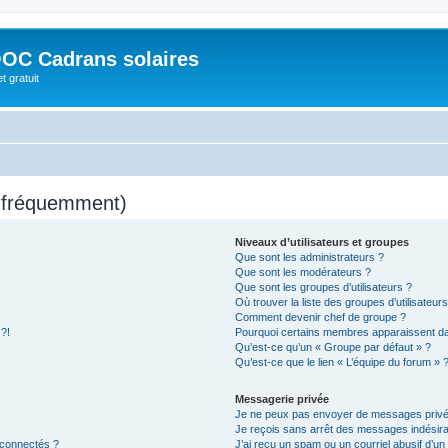
OC Cadrans solaires
t gratuit
s fréquemment)
Niveaux d’utilisateurs et groupes
Que sont les administrateurs ?
Que sont les modérateurs ?
Que sont les groupes d’utilisateurs ?
Où trouver la liste des groupes d’utilisateur
Comment devenir chef de groupe ?
 ?!
Pourquoi certains membres apparaissent dan
Qu’est-ce qu’un « Groupe par défaut » ?
Qu’est-ce que le lien « L’équipe du forum » 
Messagerie privée
Je ne peux pas envoyer de messages privé
Je reçois sans arrêt des messages indésira
 connectés ?
J’ai reçu un spam ou un courriel abusif d’u