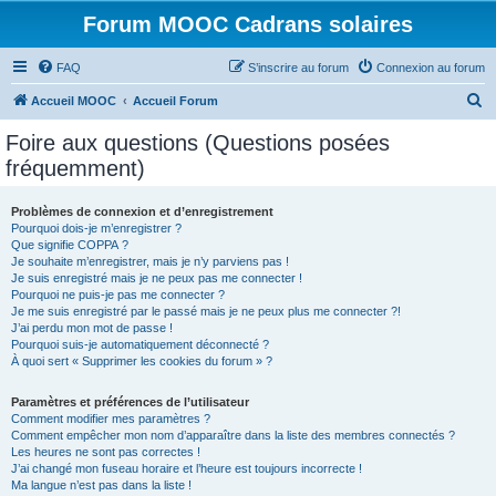
Forum MOOC Cadrans solaires
FAQ
S’inscrire au forum
Connexion au forum
R
Accueil MOOC
Accueil Forum
e
Foire aux questions (Questions posées
c
fréquemment)
h
e
Problèmes de connexion et d’enregistrement
Pourquoi dois-je m’enregistrer ?
r
Que signifie COPPA ?
c
Je souhaite m’enregistrer, mais je n’y parviens pas !
Je suis enregistré mais je ne peux pas me connecter !
h
Pourquoi ne puis-je pas me connecter ?
Je me suis enregistré par le passé mais je ne peux plus me connecter ?!
e
J’ai perdu mon mot de passe !
r
Pourquoi suis-je automatiquement déconnecté ?
À quoi sert « Supprimer les cookies du forum » ?
Paramètres et préférences de l’utilisateur
Comment modifier mes paramètres ?
Comment empêcher mon nom d’apparaître dans la liste des membres connectés ?
Les heures ne sont pas correctes !
J’ai changé mon fuseau horaire et l’heure est toujours incorrecte !
Ma langue n’est pas dans la liste !