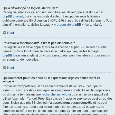
Qui a développé ce logiciel de forum ?
Ce logiciel (dans sa version non modifiée) est développé et distribué par
phpBB Limited
, qui en a les droits d’auteur. Il est publié sous la licence
publique générale GNU version 2 (GPL-2.0) et peut être diffusé librement. Pour
plus d’informations, visitez la page «
À propos de phpBB
» (en anglais).
Haut
Pourquoi la fonctionnalité X n’est pas disponible ?
Ce logiciel a été développé et mis sous licence par phpBB Limited. Si vous
pensez qu’une fonctionnalité nécessite d’être ajoutée, visitez la page
phpBB Ideas
(en anglais) où vous pouvez voter pour des idées proposées ou
en suggérer de nouvelles.
Haut
Qui contacter pour les abus ou les questions légales concernant ce
forum ?
Contactez n’importe lequel des administrateurs de la liste « L’équipe du
forum ». Si vous restez sans réponse alors prenez contact avec le propriétaire
du domaine (en faisant une
recherche sur whois
) ou si un service gratuit est
utilisé (exemple : Yahoo!, Free, f2s.com, etc.), avec le service de gestion ou des
abus. Notez que phpBB Limited
n’a absolument aucun contrôle
et ne peut
être, en aucun cas, tenu pour responsable sur
comment
,
où
ou
par qui
ce
forum est utilisé. Il est inutile de contacter phpBB Limited pour toute question