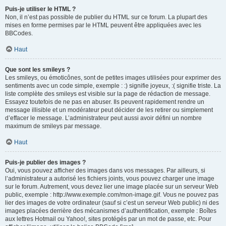
Puis-je utiliser le HTML ?
Non, il n’est pas possible de publier du HTML sur ce forum. La plupart des
mises en forme permises par le HTML peuvent être appliquées avec les
BBCodes.
Haut
Que sont les smileys ?
Les smileys, ou émoticônes, sont de petites images utilisées pour exprimer des
sentiments avec un code simple, exemple : :) signifie joyeux, :( signifie triste. La
liste complète des smileys est visible sur la page de rédaction de message.
Essayez toutefois de ne pas en abuser. Ils peuvent rapidement rendre un
message illisible et un modérateur peut décider de les retirer ou simplement
d’effacer le message. L’administrateur peut aussi avoir défini un nombre
maximum de smileys par message.
Haut
Puis-je publier des images ?
Oui, vous pouvez afficher des images dans vos messages. Par ailleurs, si
l’administrateur a autorisé les fichiers joints, vous pouvez charger une image
sur le forum. Autrement, vous devez lier une image placée sur un serveur Web
public, exemple : http://www.exemple.com/mon-image.gif. Vous ne pouvez pas
lier des images de votre ordinateur (sauf si c’est un serveur Web public) ni des
images placées derrière des mécanismes d’authentification, exemple : Boîtes
aux lettres Hotmail ou Yahoo!, sites protégés par un mot de passe, etc. Pour