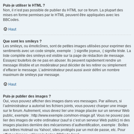
Puis-je utiliser le HTML ?
Non, il n’est pas possible de publier du HTML sur ce forum. La plupart des
mises en forme permises par le HTML peuvent être appliquées avec les
BBCodes.
Haut
Que sont les smileys ?
Les smileys, ou émoticônes, sont de petites images utilisées pour exprimer des
sentiments avec un code simple, exemple : :) signifie joyeux, :( signifie triste. La
liste complète des smileys est visible sur la page de rédaction de message.
Essayez toutefois de ne pas en abuser. Ils peuvent rapidement rendre un
message illisible et un modérateur peut décider de les retirer ou simplement
d’effacer le message. L’administrateur peut aussi avoir défini un nombre
maximum de smileys par message.
Haut
Puis-je publier des images ?
Oui, vous pouvez afficher des images dans vos messages. Par ailleurs, si
l’administrateur a autorisé les fichiers joints, vous pouvez charger une image
sur le forum. Autrement, vous devez lier une image placée sur un serveur Web
public, exemple : http://www.exemple.com/mon-image.gif. Vous ne pouvez pas
lier des images de votre ordinateur (sauf si c’est un serveur Web public) ni des
images placées derrière des mécanismes d’authentification, exemple : Boîtes
aux lettres Hotmail ou Yahoo!, sites protégés par un mot de passe, etc. Pour