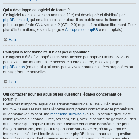
Qui a développé ce logiciel de forum ?
Ce logiciel (dans sa version non modifiée) est développé et distribué par
phpBB Limited
, qui en a les droits d’auteur. Il est publié sous la licence
publique générale GNU version 2 (GPL-2.0) et peut être diffusé librement. Pour
plus d’informations, visitez la page «
À propos de phpBB
» (en anglais).
Haut
Pourquoi la fonctionnalité X n’est pas disponible ?
Ce logiciel a été développé et mis sous licence par phpBB Limited. Si vous
pensez qu’une fonctionnalité nécessite d’être ajoutée, visitez la page
phpBB Ideas
(en anglais) où vous pouvez voter pour des idées proposées ou
en suggérer de nouvelles.
Haut
Qui contacter pour les abus ou les questions légales concernant ce
forum ?
Contactez n’importe lequel des administrateurs de la liste « L’équipe du
forum ». Si vous restez sans réponse alors prenez contact avec le propriétaire
du domaine (en faisant une
recherche sur whois
) ou si un service gratuit est
utilisé (exemple : Yahoo!, Free, f2s.com, etc.), avec le service de gestion ou des
abus. Notez que phpBB Limited
n’a absolument aucun contrôle
et ne peut
être, en aucun cas, tenu pour responsable sur
comment
,
où
ou
par qui
ce
forum est utilisé. Il est inutile de contacter phpBB Limited pour toute question