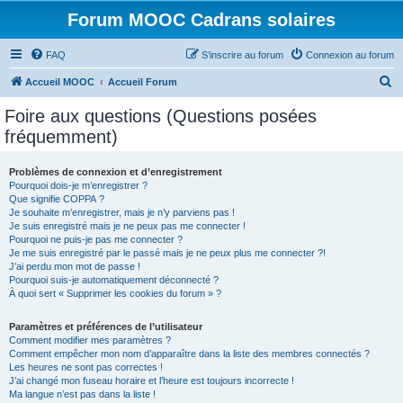
Forum MOOC Cadrans solaires
FAQ
S’inscrire au forum
Connexion au forum
R
Accueil MOOC
Accueil Forum
e
Foire aux questions (Questions posées
c
fréquemment)
h
e
Problèmes de connexion et d’enregistrement
Pourquoi dois-je m’enregistrer ?
r
Que signifie COPPA ?
c
Je souhaite m’enregistrer, mais je n’y parviens pas !
Je suis enregistré mais je ne peux pas me connecter !
h
Pourquoi ne puis-je pas me connecter ?
Je me suis enregistré par le passé mais je ne peux plus me connecter ?!
e
J’ai perdu mon mot de passe !
r
Pourquoi suis-je automatiquement déconnecté ?
À quoi sert « Supprimer les cookies du forum » ?
Paramètres et préférences de l’utilisateur
Comment modifier mes paramètres ?
Comment empêcher mon nom d’apparaître dans la liste des membres connectés ?
Les heures ne sont pas correctes !
J’ai changé mon fuseau horaire et l’heure est toujours incorrecte !
Ma langue n’est pas dans la liste !