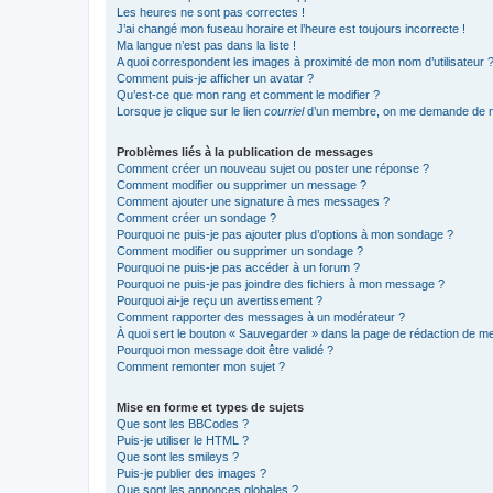
Les heures ne sont pas correctes !
J’ai changé mon fuseau horaire et l’heure est toujours incorrecte !
Ma langue n’est pas dans la liste !
A quoi correspondent les images à proximité de mon nom d’utilisateur 
Comment puis-je afficher un avatar ?
Qu’est-ce que mon rang et comment le modifier ?
Lorsque je clique sur le lien
courriel
d’un membre, on me demande de m
Problèmes liés à la publication de messages
Comment créer un nouveau sujet ou poster une réponse ?
Comment modifier ou supprimer un message ?
Comment ajouter une signature à mes messages ?
Comment créer un sondage ?
Pourquoi ne puis-je pas ajouter plus d’options à mon sondage ?
Comment modifier ou supprimer un sondage ?
Pourquoi ne puis-je pas accéder à un forum ?
Pourquoi ne puis-je pas joindre des fichiers à mon message ?
Pourquoi ai-je reçu un avertissement ?
Comment rapporter des messages à un modérateur ?
À quoi sert le bouton « Sauvegarder » dans la page de rédaction de 
Pourquoi mon message doit être validé ?
Comment remonter mon sujet ?
Mise en forme et types de sujets
Que sont les BBCodes ?
Puis-je utiliser le HTML ?
Que sont les smileys ?
Puis-je publier des images ?
Que sont les annonces globales ?