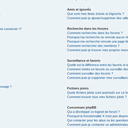
Amis et ignorés
Que sont mes listes d’amis et d’ignorés ?
?
Comment puis-je ajouter/supprimer des utilis
Recherche dans les forums
e connecter !?
Comment rechercher dans les forums ?
Pourquoi ma recherche ne renvoie aucun ré
Pourquoi ma recherche renvoie une page bl
Comment rechercher des membres ?
Comment puis-je trouver mes propres mess
Surveillance et favoris
Quelle est la différence entre les favoris et l
Comment mettre en favoris ou surveiller des
Comment surveiller des forums ?
Comment puis-je supprimer mes surveillanc
message ?
Fichiers joints
Quels fichiers joints sont autorisés sur ce f
Comment trouver tous mes fichiers joints ?
Concernant phpBB
Qui a développé ce logiciel de forum ?
Pourquoi la fonctionnalité X n’est pas dispon
Qui contacter pour les abus ou les questio
Comment puis-je contacter un administrateu