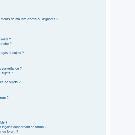
ateurs de ma liste d’amis ou d’ignorés ?
sultat ?
anche ?!
ages et sujets ?
a surveillance ?
 sujets ?
es de sujets ?
orum ?
ible ?
ns légales concernant ce forum ?
r du forum ?