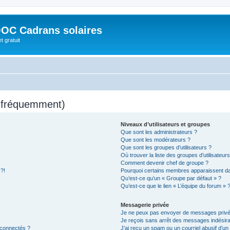
OC Cadrans solaires
t gratuit
s fréquemment)
Niveaux d’utilisateurs et groupes
Que sont les administrateurs ?
Que sont les modérateurs ?
Que sont les groupes d’utilisateurs ?
Où trouver la liste des groupes d’utilisateur
Comment devenir chef de groupe ?
 ?!
Pourquoi certains membres apparaissent dan
Qu’est-ce qu’un « Groupe par défaut » ?
Qu’est-ce que le lien « L’équipe du forum » 
Messagerie privée
Je ne peux pas envoyer de messages privé
Je reçois sans arrêt des messages indésira
 connectés ?
J’ai reçu un spam ou un courriel abusif d’u