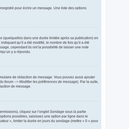
nregistré pour écrire un message. Une liste des options
 (quelquefois dans une durée limitée après sa publication) en
iquant qu’il a été modifié, le nombre de fois qu’il a été
sage, cependant ils ont la possibilité de laisser une note
elqu’un y a répondu.
rmulaire de rédaction de message. Vous pouvez aussi ajouter
du forum --> Modifier les préférences de message
). Par la suite,
daction de message.
ermissions), cliquez sur l’onglet
Sondage
sous la partie
ptions possibles, saisissez une option par ligne dans le
ateur », limiter la durée en jours du sondage (mettre « 0 » pour