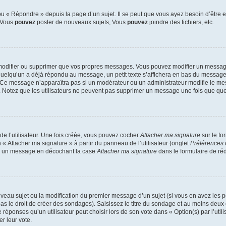
 « Répondre » depuis la page d’un sujet. Il se peut que vous ayez besoin d’être e
: Vous
pouvez
poster de nouveaux sujets, Vous
pouvez
joindre des fichiers, etc.
modifier ou supprimer que vos propres messages. Vous pouvez modifier un message
lqu’un a déjà répondu au message, un petit texte s’affichera en bas du message ind
n. Ce message n’apparaîtra pas si un modérateur ou un administrateur modifie le mes
ive. Notez que les utilisateurs ne peuvent pas supprimer un message une fois que qu
e l’utilisateur. Une fois créée, vous pouvez cocher
Attacher ma signature
sur le fo
 « Attacher ma signature » à partir du panneau de l’utilisateur (onglet
Préférences 
 à un message en décochant la case
Attacher ma signature
dans le formulaire de ré
ouveau sujet ou la modification du premier message d’un sujet (si vous en avez les p
 le droit de créer des sondages). Saisissez le titre du sondage et au moins deux o
onses qu’un utilisateur peut choisir lors de son vote dans « Option(s) par l’utilis
er leur vote.