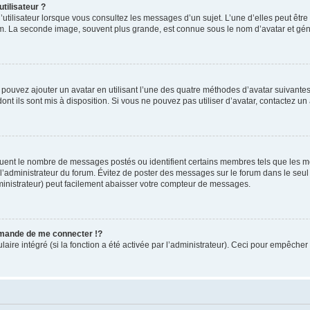
tilisateur ?
utilisateur lorsque vous consultez les messages d’un sujet. L’une d’elles peut êtr
rum. La seconde image, souvent plus grande, est connue sous le nom d’avatar et 
s pouvez ajouter un avatar en utilisant l’une des quatre méthodes d’avatar suivantes 
ont ils sont mis à disposition. Si vous ne pouvez pas utiliser d’avatar, contactez un
iquent le nombre de messages postés ou identifient certains membres tels que les 
ar l’administrateur du forum. Évitez de poster des messages sur le forum dans le seu
ministrateur) peut facilement abaisser votre compteur de messages.
mande de me connecter !?
re intégré (si la fonction a été activée par l’administrateur). Ceci pour empêcher l’u