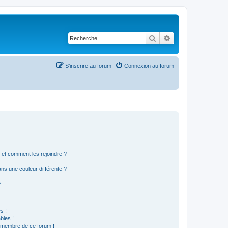
Rechercher
Recherche avancé
S’inscrire au forum
Connexion au forum
s et comment les rejoindre ?
s une couleur différente ?
?
s !
bles !
n membre de ce forum !