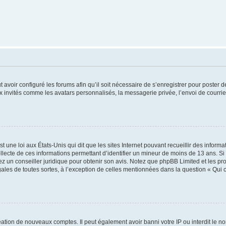
t avoir configuré les forums afin qu’il soit nécessaire de s’enregistrer pour poster
x invités comme les avatars personnalisés, la messagerie privée, l’envoi de courri
t une loi aux États-Unis qui dit que les sites Internet pouvant recueillir des infor
ollecte de ces informations permettant d’identifier un mineur de moins de 13 ans. S
tez un conseiller juridique pour obtenir son avis. Notez que phpBB Limited et les pr
gales de toutes sortes, à l’exception de celles mentionnées dans la question « Qui
réation de nouveaux comptes. Il peut également avoir banni votre IP ou interdit le no