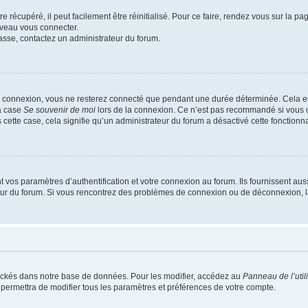
 récupéré, il peut facilement être réinitialisé. Pour ce faire, rendez vous sur la p
uveau vous connecter.
passe, contactez un administrateur du forum.
e connexion, vous ne resterez connecté que pendant une durée déterminée. Cela em
la case
Se souvenir de moi
lors de la connexion. Ce n’est pas recommandé si vous u
s cette case, cela signifie qu’un administrateur du forum a désactivé cette fonctionna
os paramètres d’authentification et votre connexion au forum. Ils fournissent aussi
teur du forum. Si vous rencontrez des problèmes de connexion ou de déconnexion, l
ockés dans notre base de données. Pour les modifier, accédez au
Panneau de l’util
 permettra de modifier tous les paramètres et préférences de votre compte.