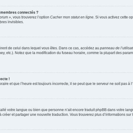
s membres connectés ?
forum », vous trouverez l’option
Cacher mon statut en ligne
. Si vous activez cette o
es invisibles.
ifférent de celui dans lequel vous êtes. Dans ce cas, accédez au
panneau de l’utilisa
ney, etc.). Notez que la modification du fuseau horaire, comme la plupart des para
ecte !
aire et que l’heure est toujours incorrecte, il se peut que le serveur ne soit pas à
installé votre langue ou bien que personne n’ait encore traduit phpBB dans votre l
s à créer et partager une nouvelle traduction. Vous trouverez plus d’informations sur l