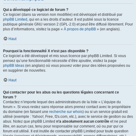
Qui a développé ce logiciel de forum ?
Ce logiciel (dans sa version non modifiée) est développé et distribué par
phpBB Limited
, qui en a les droits d’auteur. Il est publié sous la licence
publique générale GNU version 2 (GPL-2.0) et peut être diffusé librement. Pour
plus d’informations, visitez la page «
À propos de phpBB
» (en anglais).
Haut
Pourquoi la fonctionnalité X n’est pas disponible ?
Ce logiciel a été développé et mis sous licence par phpBB Limited. Si vous
pensez qu’une fonctionnalité nécessite d’être ajoutée, visitez la page
phpBB Ideas
(en anglais) où vous pouvez voter pour des idées proposées ou
en suggérer de nouvelles.
Haut
Qui contacter pour les abus ou les questions légales concernant ce
forum ?
Contactez n’importe lequel des administrateurs de la liste « L’équipe du
forum ». Si vous restez sans réponse alors prenez contact avec le propriétaire
du domaine (en faisant une
recherche sur whois
) ou si un service gratuit est
utilisé (exemple : Yahoo!, Free, f2s.com, etc.), avec le service de gestion ou des
abus. Notez que phpBB Limited
n’a absolument aucun contrôle
et ne peut
être, en aucun cas, tenu pour responsable sur
comment
,
où
ou
par qui
ce
forum est utilisé. Il est inutile de contacter phpBB Limited pour toute question