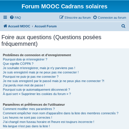
Forum MOOC Cadrans solaires
FAQ
S’inscrire au forum
Connexion au forum
R
Accueil MOOC
Accueil Forum
e
Foire aux questions (Questions posées
c
fréquemment)
h
e
Problèmes de connexion et d’enregistrement
Pourquoi dois-je m’enregistrer ?
r
Que signifie COPPA ?
c
Je souhaite m’enregistrer, mais je n’y parviens pas !
Je suis enregistré mais je ne peux pas me connecter !
h
Pourquoi ne puis-je pas me connecter ?
Je me suis enregistré par le passé mais je ne peux plus me connecter ?!
e
J’ai perdu mon mot de passe !
r
Pourquoi suis-je automatiquement déconnecté ?
À quoi sert « Supprimer les cookies du forum » ?
Paramètres et préférences de l’utilisateur
Comment modifier mes paramètres ?
Comment empêcher mon nom d’apparaître dans la liste des membres connectés ?
Les heures ne sont pas correctes !
J’ai changé mon fuseau horaire et l’heure est toujours incorrecte !
Ma langue n’est pas dans la liste !