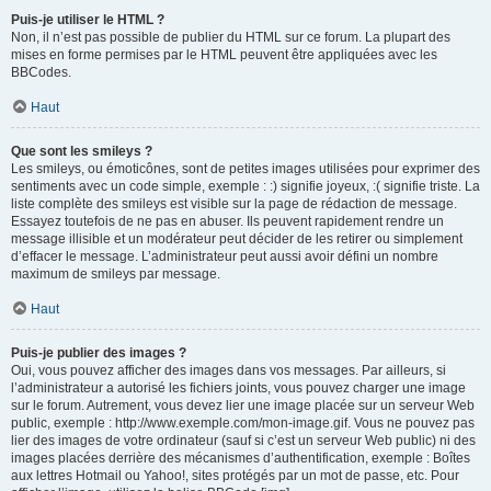
Puis-je utiliser le HTML ?
Non, il n’est pas possible de publier du HTML sur ce forum. La plupart des
mises en forme permises par le HTML peuvent être appliquées avec les
BBCodes.
Haut
Que sont les smileys ?
Les smileys, ou émoticônes, sont de petites images utilisées pour exprimer des
sentiments avec un code simple, exemple : :) signifie joyeux, :( signifie triste. La
liste complète des smileys est visible sur la page de rédaction de message.
Essayez toutefois de ne pas en abuser. Ils peuvent rapidement rendre un
message illisible et un modérateur peut décider de les retirer ou simplement
d’effacer le message. L’administrateur peut aussi avoir défini un nombre
maximum de smileys par message.
Haut
Puis-je publier des images ?
Oui, vous pouvez afficher des images dans vos messages. Par ailleurs, si
l’administrateur a autorisé les fichiers joints, vous pouvez charger une image
sur le forum. Autrement, vous devez lier une image placée sur un serveur Web
public, exemple : http://www.exemple.com/mon-image.gif. Vous ne pouvez pas
lier des images de votre ordinateur (sauf si c’est un serveur Web public) ni des
images placées derrière des mécanismes d’authentification, exemple : Boîtes
aux lettres Hotmail ou Yahoo!, sites protégés par un mot de passe, etc. Pour