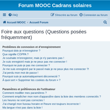
Forum MOOC Cadrans solaires
FAQ
S’inscrire au forum
Connexion au forum
R
Accueil MOOC
Accueil Forum
e
Foire aux questions (Questions posées
c
fréquemment)
h
e
Problèmes de connexion et d’enregistrement
Pourquoi dois-je m’enregistrer ?
r
Que signifie COPPA ?
c
Je souhaite m’enregistrer, mais je n’y parviens pas !
Je suis enregistré mais je ne peux pas me connecter !
h
Pourquoi ne puis-je pas me connecter ?
Je me suis enregistré par le passé mais je ne peux plus me connecter ?!
e
J’ai perdu mon mot de passe !
r
Pourquoi suis-je automatiquement déconnecté ?
À quoi sert « Supprimer les cookies du forum » ?
Paramètres et préférences de l’utilisateur
Comment modifier mes paramètres ?
Comment empêcher mon nom d’apparaître dans la liste des membres connectés ?
Les heures ne sont pas correctes !
J’ai changé mon fuseau horaire et l’heure est toujours incorrecte !
Ma langue n’est pas dans la liste !