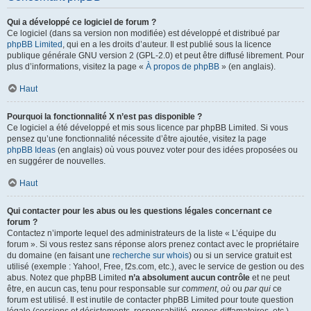
Qui a développé ce logiciel de forum ?
Ce logiciel (dans sa version non modifiée) est développé et distribué par
phpBB Limited
, qui en a les droits d’auteur. Il est publié sous la licence
publique générale GNU version 2 (GPL-2.0) et peut être diffusé librement. Pour
plus d’informations, visitez la page «
À propos de phpBB
» (en anglais).
Haut
Pourquoi la fonctionnalité X n’est pas disponible ?
Ce logiciel a été développé et mis sous licence par phpBB Limited. Si vous
pensez qu’une fonctionnalité nécessite d’être ajoutée, visitez la page
phpBB Ideas
(en anglais) où vous pouvez voter pour des idées proposées ou
en suggérer de nouvelles.
Haut
Qui contacter pour les abus ou les questions légales concernant ce
forum ?
Contactez n’importe lequel des administrateurs de la liste « L’équipe du
forum ». Si vous restez sans réponse alors prenez contact avec le propriétaire
du domaine (en faisant une
recherche sur whois
) ou si un service gratuit est
utilisé (exemple : Yahoo!, Free, f2s.com, etc.), avec le service de gestion ou des
abus. Notez que phpBB Limited
n’a absolument aucun contrôle
et ne peut
être, en aucun cas, tenu pour responsable sur
comment
,
où
ou
par qui
ce
forum est utilisé. Il est inutile de contacter phpBB Limited pour toute question