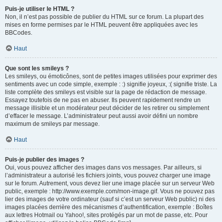
Puis-je utiliser le HTML ?
Non, il n’est pas possible de publier du HTML sur ce forum. La plupart des
mises en forme permises par le HTML peuvent être appliquées avec les
BBCodes.
Haut
Que sont les smileys ?
Les smileys, ou émoticônes, sont de petites images utilisées pour exprimer des
sentiments avec un code simple, exemple : :) signifie joyeux, :( signifie triste. La
liste complète des smileys est visible sur la page de rédaction de message.
Essayez toutefois de ne pas en abuser. Ils peuvent rapidement rendre un
message illisible et un modérateur peut décider de les retirer ou simplement
d’effacer le message. L’administrateur peut aussi avoir défini un nombre
maximum de smileys par message.
Haut
Puis-je publier des images ?
Oui, vous pouvez afficher des images dans vos messages. Par ailleurs, si
l’administrateur a autorisé les fichiers joints, vous pouvez charger une image
sur le forum. Autrement, vous devez lier une image placée sur un serveur Web
public, exemple : http://www.exemple.com/mon-image.gif. Vous ne pouvez pas
lier des images de votre ordinateur (sauf si c’est un serveur Web public) ni des
images placées derrière des mécanismes d’authentification, exemple : Boîtes
aux lettres Hotmail ou Yahoo!, sites protégés par un mot de passe, etc. Pour