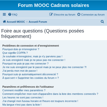
Forum MOOC Cadrans solaires
FAQ
S’inscrire au forum
Connexion au forum
R
Accueil MOOC
Accueil Forum
e
Foire aux questions (Questions posées
c
fréquemment)
h
e
Problèmes de connexion et d’enregistrement
Pourquoi dois-je m’enregistrer ?
r
Que signifie COPPA ?
c
Je souhaite m’enregistrer, mais je n’y parviens pas !
Je suis enregistré mais je ne peux pas me connecter !
h
Pourquoi ne puis-je pas me connecter ?
Je me suis enregistré par le passé mais je ne peux plus me connecter ?!
e
J’ai perdu mon mot de passe !
r
Pourquoi suis-je automatiquement déconnecté ?
À quoi sert « Supprimer les cookies du forum » ?
Paramètres et préférences de l’utilisateur
Comment modifier mes paramètres ?
Comment empêcher mon nom d’apparaître dans la liste des membres connectés ?
Les heures ne sont pas correctes !
J’ai changé mon fuseau horaire et l’heure est toujours incorrecte !
Ma langue n’est pas dans la liste !