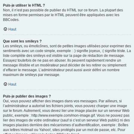
Puis-je utiliser le HTML ?
Non, il n’est pas possible de publier du HTML sur ce forum. La plupart des
mises en forme permises par le HTML peuvent être appliquées avec les
BBCodes.
Haut
Que sont les smileys ?
Les smileys, ou émoticônes, sont de petites images utilisées pour exprimer des
sentiments avec un code simple, exemple : :) signifie joyeux, :( signifie triste. La
liste complète des smileys est visible sur la page de rédaction de message.
Essayez toutefois de ne pas en abuser. Ils peuvent rapidement rendre un
message illisible et un modérateur peut décider de les retirer ou simplement
d’effacer le message. L’administrateur peut aussi avoir défini un nombre
maximum de smileys par message.
Haut
Puis-je publier des images ?
Oui, vous pouvez afficher des images dans vos messages. Par ailleurs, si
l’administrateur a autorisé les fichiers joints, vous pouvez charger une image
sur le forum. Autrement, vous devez lier une image placée sur un serveur Web
public, exemple : http://www.exemple.com/mon-image.gif. Vous ne pouvez pas
lier des images de votre ordinateur (sauf si c’est un serveur Web public) ni des
images placées derrière des mécanismes d’authentification, exemple : Boîtes
aux lettres Hotmail ou Yahoo!, sites protégés par un mot de passe, etc. Pour