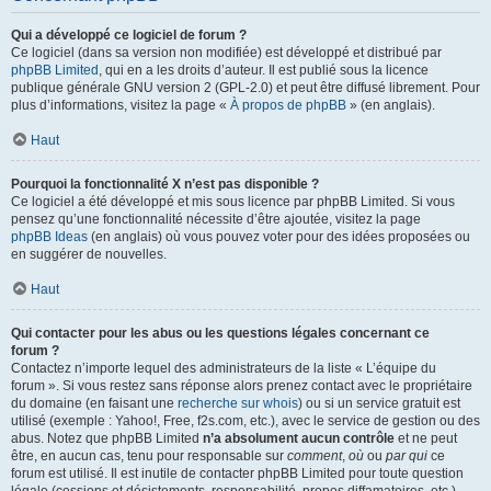
Qui a développé ce logiciel de forum ?
Ce logiciel (dans sa version non modifiée) est développé et distribué par
phpBB Limited
, qui en a les droits d’auteur. Il est publié sous la licence
publique générale GNU version 2 (GPL-2.0) et peut être diffusé librement. Pour
plus d’informations, visitez la page «
À propos de phpBB
» (en anglais).
Haut
Pourquoi la fonctionnalité X n’est pas disponible ?
Ce logiciel a été développé et mis sous licence par phpBB Limited. Si vous
pensez qu’une fonctionnalité nécessite d’être ajoutée, visitez la page
phpBB Ideas
(en anglais) où vous pouvez voter pour des idées proposées ou
en suggérer de nouvelles.
Haut
Qui contacter pour les abus ou les questions légales concernant ce
forum ?
Contactez n’importe lequel des administrateurs de la liste « L’équipe du
forum ». Si vous restez sans réponse alors prenez contact avec le propriétaire
du domaine (en faisant une
recherche sur whois
) ou si un service gratuit est
utilisé (exemple : Yahoo!, Free, f2s.com, etc.), avec le service de gestion ou des
abus. Notez que phpBB Limited
n’a absolument aucun contrôle
et ne peut
être, en aucun cas, tenu pour responsable sur
comment
,
où
ou
par qui
ce
forum est utilisé. Il est inutile de contacter phpBB Limited pour toute question