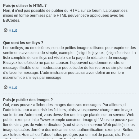
Puis-je utiliser le HTML ?
Non, il n’est pas possible de publier du HTML sur ce forum. La plupart des
mises en forme permises par le HTML peuvent être appliquées avec les
BBCodes.
Haut
Que sont les smileys ?
Les smileys, ou émoticônes, sont de petites images utilisées pour exprimer des
sentiments avec un code simple, exemple : :) signifie joyeux, :( signifie triste. La
liste complète des smileys est visible sur la page de rédaction de message.
Essayez toutefois de ne pas en abuser. Ils peuvent rapidement rendre un
message illisible et un modérateur peut décider de les retirer ou simplement
d’effacer le message. L’administrateur peut aussi avoir défini un nombre
maximum de smileys par message.
Haut
Puis-je publier des images ?
Oui, vous pouvez afficher des images dans vos messages. Par ailleurs, si
l’administrateur a autorisé les fichiers joints, vous pouvez charger une image
sur le forum. Autrement, vous devez lier une image placée sur un serveur Web
public, exemple : http://www.exemple.com/mon-image.gif. Vous ne pouvez pas
lier des images de votre ordinateur (sauf si c’est un serveur Web public) ni des
images placées derrière des mécanismes d’authentification, exemple : Boîtes
aux lettres Hotmail ou Yahoo!, sites protégés par un mot de passe, etc. Pour