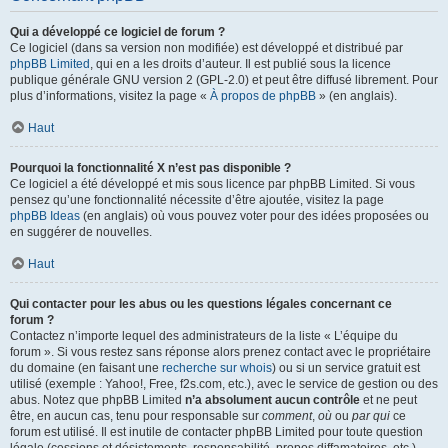
Qui a développé ce logiciel de forum ?
Ce logiciel (dans sa version non modifiée) est développé et distribué par
phpBB Limited
, qui en a les droits d’auteur. Il est publié sous la licence
publique générale GNU version 2 (GPL-2.0) et peut être diffusé librement. Pour
plus d’informations, visitez la page «
À propos de phpBB
» (en anglais).
Haut
Pourquoi la fonctionnalité X n’est pas disponible ?
Ce logiciel a été développé et mis sous licence par phpBB Limited. Si vous
pensez qu’une fonctionnalité nécessite d’être ajoutée, visitez la page
phpBB Ideas
(en anglais) où vous pouvez voter pour des idées proposées ou
en suggérer de nouvelles.
Haut
Qui contacter pour les abus ou les questions légales concernant ce
forum ?
Contactez n’importe lequel des administrateurs de la liste « L’équipe du
forum ». Si vous restez sans réponse alors prenez contact avec le propriétaire
du domaine (en faisant une
recherche sur whois
) ou si un service gratuit est
utilisé (exemple : Yahoo!, Free, f2s.com, etc.), avec le service de gestion ou des
abus. Notez que phpBB Limited
n’a absolument aucun contrôle
et ne peut
être, en aucun cas, tenu pour responsable sur
comment
,
où
ou
par qui
ce
forum est utilisé. Il est inutile de contacter phpBB Limited pour toute question