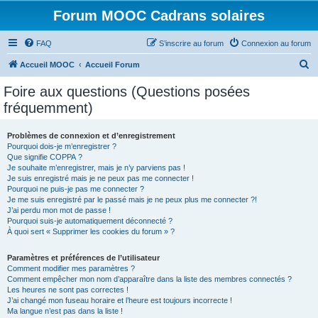
Forum MOOC Cadrans solaires
FAQ
S’inscrire au forum
Connexion au forum
R
Accueil MOOC
Accueil Forum
e
Foire aux questions (Questions posées
c
fréquemment)
h
e
Problèmes de connexion et d’enregistrement
Pourquoi dois-je m’enregistrer ?
r
Que signifie COPPA ?
c
Je souhaite m’enregistrer, mais je n’y parviens pas !
Je suis enregistré mais je ne peux pas me connecter !
h
Pourquoi ne puis-je pas me connecter ?
Je me suis enregistré par le passé mais je ne peux plus me connecter ?!
e
J’ai perdu mon mot de passe !
r
Pourquoi suis-je automatiquement déconnecté ?
À quoi sert « Supprimer les cookies du forum » ?
Paramètres et préférences de l’utilisateur
Comment modifier mes paramètres ?
Comment empêcher mon nom d’apparaître dans la liste des membres connectés ?
Les heures ne sont pas correctes !
J’ai changé mon fuseau horaire et l’heure est toujours incorrecte !
Ma langue n’est pas dans la liste !