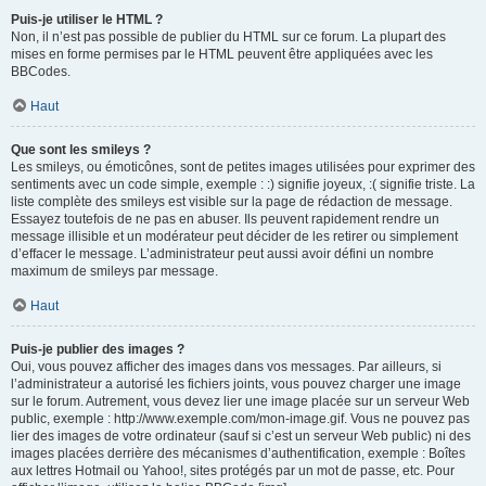
Puis-je utiliser le HTML ?
Non, il n’est pas possible de publier du HTML sur ce forum. La plupart des
mises en forme permises par le HTML peuvent être appliquées avec les
BBCodes.
Haut
Que sont les smileys ?
Les smileys, ou émoticônes, sont de petites images utilisées pour exprimer des
sentiments avec un code simple, exemple : :) signifie joyeux, :( signifie triste. La
liste complète des smileys est visible sur la page de rédaction de message.
Essayez toutefois de ne pas en abuser. Ils peuvent rapidement rendre un
message illisible et un modérateur peut décider de les retirer ou simplement
d’effacer le message. L’administrateur peut aussi avoir défini un nombre
maximum de smileys par message.
Haut
Puis-je publier des images ?
Oui, vous pouvez afficher des images dans vos messages. Par ailleurs, si
l’administrateur a autorisé les fichiers joints, vous pouvez charger une image
sur le forum. Autrement, vous devez lier une image placée sur un serveur Web
public, exemple : http://www.exemple.com/mon-image.gif. Vous ne pouvez pas
lier des images de votre ordinateur (sauf si c’est un serveur Web public) ni des
images placées derrière des mécanismes d’authentification, exemple : Boîtes
aux lettres Hotmail ou Yahoo!, sites protégés par un mot de passe, etc. Pour