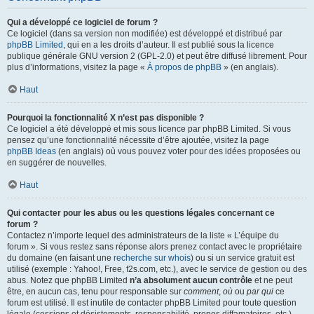
Qui a développé ce logiciel de forum ?
Ce logiciel (dans sa version non modifiée) est développé et distribué par
phpBB Limited
, qui en a les droits d’auteur. Il est publié sous la licence
publique générale GNU version 2 (GPL-2.0) et peut être diffusé librement. Pour
plus d’informations, visitez la page «
À propos de phpBB
» (en anglais).
Haut
Pourquoi la fonctionnalité X n’est pas disponible ?
Ce logiciel a été développé et mis sous licence par phpBB Limited. Si vous
pensez qu’une fonctionnalité nécessite d’être ajoutée, visitez la page
phpBB Ideas
(en anglais) où vous pouvez voter pour des idées proposées ou
en suggérer de nouvelles.
Haut
Qui contacter pour les abus ou les questions légales concernant ce
forum ?
Contactez n’importe lequel des administrateurs de la liste « L’équipe du
forum ». Si vous restez sans réponse alors prenez contact avec le propriétaire
du domaine (en faisant une
recherche sur whois
) ou si un service gratuit est
utilisé (exemple : Yahoo!, Free, f2s.com, etc.), avec le service de gestion ou des
abus. Notez que phpBB Limited
n’a absolument aucun contrôle
et ne peut
être, en aucun cas, tenu pour responsable sur
comment
,
où
ou
par qui
ce
forum est utilisé. Il est inutile de contacter phpBB Limited pour toute question