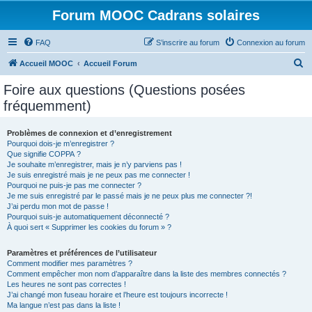
Forum MOOC Cadrans solaires
FAQ
S’inscrire au forum
Connexion au forum
R
Accueil MOOC
Accueil Forum
e
Foire aux questions (Questions posées
c
fréquemment)
h
e
Problèmes de connexion et d’enregistrement
Pourquoi dois-je m’enregistrer ?
r
Que signifie COPPA ?
c
Je souhaite m’enregistrer, mais je n’y parviens pas !
Je suis enregistré mais je ne peux pas me connecter !
h
Pourquoi ne puis-je pas me connecter ?
Je me suis enregistré par le passé mais je ne peux plus me connecter ?!
e
J’ai perdu mon mot de passe !
r
Pourquoi suis-je automatiquement déconnecté ?
À quoi sert « Supprimer les cookies du forum » ?
Paramètres et préférences de l’utilisateur
Comment modifier mes paramètres ?
Comment empêcher mon nom d’apparaître dans la liste des membres connectés ?
Les heures ne sont pas correctes !
J’ai changé mon fuseau horaire et l’heure est toujours incorrecte !
Ma langue n’est pas dans la liste !