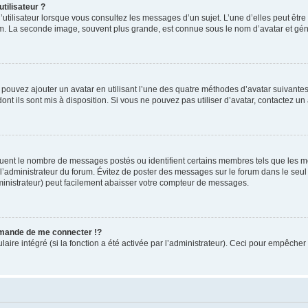
tilisateur ?
utilisateur lorsque vous consultez les messages d’un sujet. L’une d’elles peut êtr
rum. La seconde image, souvent plus grande, est connue sous le nom d’avatar et 
s pouvez ajouter un avatar en utilisant l’une des quatre méthodes d’avatar suivantes 
ont ils sont mis à disposition. Si vous ne pouvez pas utiliser d’avatar, contactez un
iquent le nombre de messages postés ou identifient certains membres tels que les 
ar l’administrateur du forum. Évitez de poster des messages sur le forum dans le seu
ministrateur) peut facilement abaisser votre compteur de messages.
mande de me connecter !?
re intégré (si la fonction a été activée par l’administrateur). Ceci pour empêcher l’u