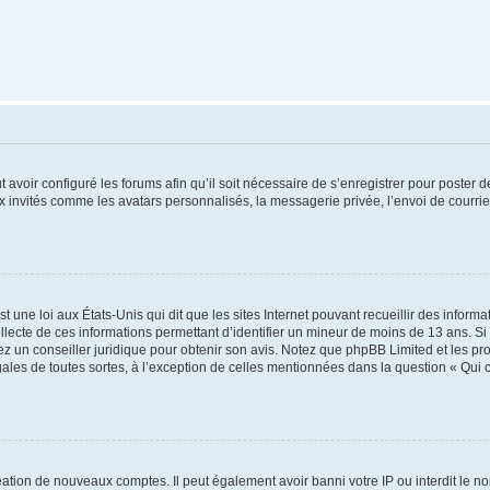
t avoir configuré les forums afin qu’il soit nécessaire de s’enregistrer pour poster
x invités comme les avatars personnalisés, la messagerie privée, l’envoi de courri
t une loi aux États-Unis qui dit que les sites Internet pouvant recueillir des infor
ollecte de ces informations permettant d’identifier un mineur de moins de 13 ans. S
tez un conseiller juridique pour obtenir son avis. Notez que phpBB Limited et les pr
gales de toutes sortes, à l’exception de celles mentionnées dans la question « Qui
réation de nouveaux comptes. Il peut également avoir banni votre IP ou interdit le no