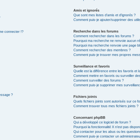
Amis et ignorés
Que sont mes listes d’amis et d’ignorés ?
?
Comment puis-je ajouter/supprimer des utilis
Recherche dans les forums
e connecter !?
Comment rechercher dans les forums ?
Pourquoi ma recherche ne renvoie aucun ré
Pourquoi ma recherche renvoie une page bl
Comment rechercher des membres ?
Comment puis-je trouver mes propres mess
Surveillance et favoris
Quelle est la différence entre les favoris et l
Comment mettre en favoris ou surveiller des
Comment surveiller des forums ?
Comment puis-je supprimer mes surveillanc
message ?
Fichiers joints
Quels fichiers joints sont autorisés sur ce f
Comment trouver tous mes fichiers joints ?
Concernant phpBB
Qui a développé ce logiciel de forum ?
Pourquoi la fonctionnalité X n’est pas dispon
Qui contacter pour les abus ou les questio
Comment puis-je contacter un administrateu