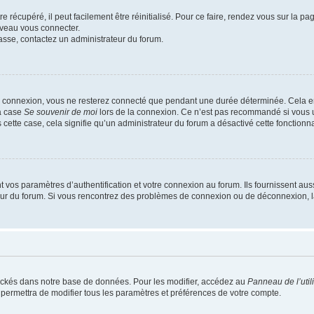
 récupéré, il peut facilement être réinitialisé. Pour ce faire, rendez vous sur la p
uveau vous connecter.
passe, contactez un administrateur du forum.
e connexion, vous ne resterez connecté que pendant une durée déterminée. Cela em
la case
Se souvenir de moi
lors de la connexion. Ce n’est pas recommandé si vous u
s cette case, cela signifie qu’un administrateur du forum a désactivé cette fonctionna
os paramètres d’authentification et votre connexion au forum. Ils fournissent aussi
teur du forum. Si vous rencontrez des problèmes de connexion ou de déconnexion, l
ockés dans notre base de données. Pour les modifier, accédez au
Panneau de l’util
 permettra de modifier tous les paramètres et préférences de votre compte.