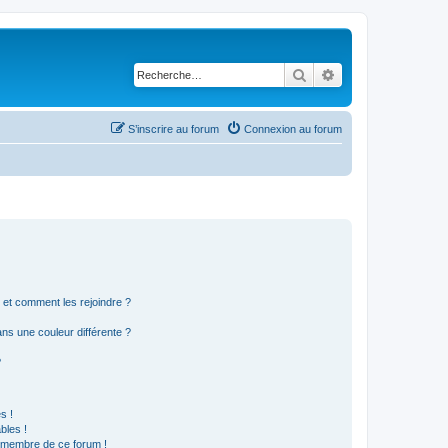
Rechercher
Recherche avancé
S’inscrire au forum
Connexion au forum
s et comment les rejoindre ?
s une couleur différente ?
?
s !
bles !
n membre de ce forum !