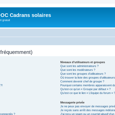
OC Cadrans solaires
t gratuit
s fréquemment)
Niveaux d’utilisateurs et groupes
Que sont les administrateurs ?
Que sont les modérateurs ?
Que sont les groupes d’utilisateurs ?
Où trouver la liste des groupes d’utilisateur
Comment devenir chef de groupe ?
 ?!
Pourquoi certains membres apparaissent dan
Qu’est-ce qu’un « Groupe par défaut » ?
Qu’est-ce que le lien « L’équipe du forum » 
Messagerie privée
Je ne peux pas envoyer de messages privé
Je reçois sans arrêt des messages indésira
 connectés ?
J’ai reçu un spam ou un courriel abusif d’u