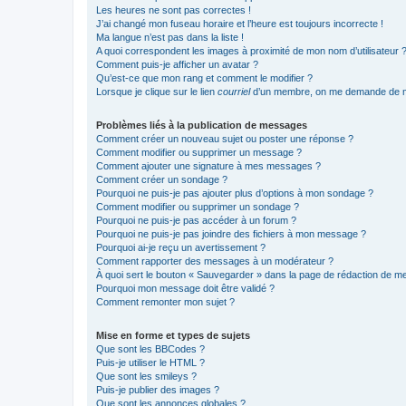
Les heures ne sont pas correctes !
J’ai changé mon fuseau horaire et l’heure est toujours incorrecte !
Ma langue n’est pas dans la liste !
A quoi correspondent les images à proximité de mon nom d’utilisateur 
Comment puis-je afficher un avatar ?
Qu’est-ce que mon rang et comment le modifier ?
Lorsque je clique sur le lien
courriel
d’un membre, on me demande de m
Problèmes liés à la publication de messages
Comment créer un nouveau sujet ou poster une réponse ?
Comment modifier ou supprimer un message ?
Comment ajouter une signature à mes messages ?
Comment créer un sondage ?
Pourquoi ne puis-je pas ajouter plus d’options à mon sondage ?
Comment modifier ou supprimer un sondage ?
Pourquoi ne puis-je pas accéder à un forum ?
Pourquoi ne puis-je pas joindre des fichiers à mon message ?
Pourquoi ai-je reçu un avertissement ?
Comment rapporter des messages à un modérateur ?
À quoi sert le bouton « Sauvegarder » dans la page de rédaction de 
Pourquoi mon message doit être validé ?
Comment remonter mon sujet ?
Mise en forme et types de sujets
Que sont les BBCodes ?
Puis-je utiliser le HTML ?
Que sont les smileys ?
Puis-je publier des images ?
Que sont les annonces globales ?