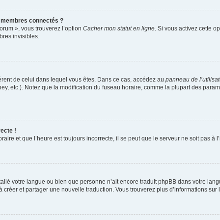
s membres connectés ?
forum », vous trouverez l’option
Cacher mon statut en ligne
. Si vous activez cette o
es invisibles.
ifférent de celui dans lequel vous êtes. Dans ce cas, accédez au
panneau de l’utilisa
ney, etc.). Notez que la modification du fuseau horaire, comme la plupart des para
ecte !
aire et que l’heure est toujours incorrecte, il se peut que le serveur ne soit pas à
installé votre langue ou bien que personne n’ait encore traduit phpBB dans votre l
s à créer et partager une nouvelle traduction. Vous trouverez plus d’informations sur l