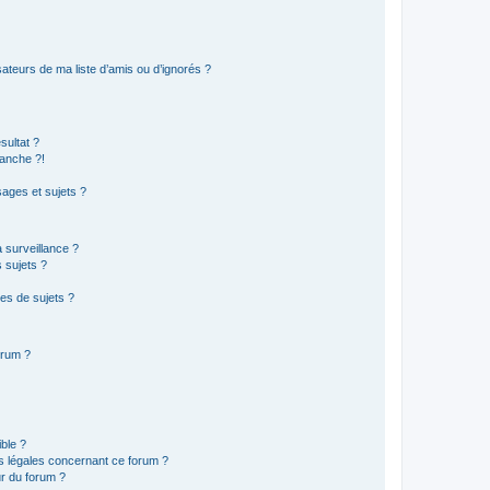
ateurs de ma liste d’amis ou d’ignorés ?
sultat ?
anche ?!
ages et sujets ?
a surveillance ?
 sujets ?
es de sujets ?
orum ?
ible ?
ns légales concernant ce forum ?
r du forum ?