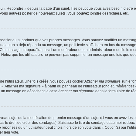
 « Répondre » depuis la page d’un sujet. Il se peut que vous ayez besoin d’être e
: Vous
pouvez
poster de nouveaux sujets, Vous
pouvez
joindre des fichiers, etc.
modifier ou supprimer que vos propres messages. Vous pouvez modifier un message
lqu’un a déjà répondu au message, un petit texte s’affichera en bas du message ind
n. Ce message n’apparaîtra pas si un modérateur ou un administrateur modifie le mes
ive. Notez que les utilisateurs ne peuvent pas supprimer un message une fois que qu
e l’utilisateur. Une fois créée, vous pouvez cocher
Attacher ma signature
sur le fo
 « Attacher ma signature » à partir du panneau de l’utilisateur (onglet
Préférences 
 à un message en décochant la case
Attacher ma signature
dans le formulaire de ré
ouveau sujet ou la modification du premier message d’un sujet (si vous en avez les p
 le droit de créer des sondages). Saisissez le titre du sondage et au moins deux o
onses qu’un utilisateur peut choisir lors de son vote dans « Option(s) par l’utilis
er leur vote.