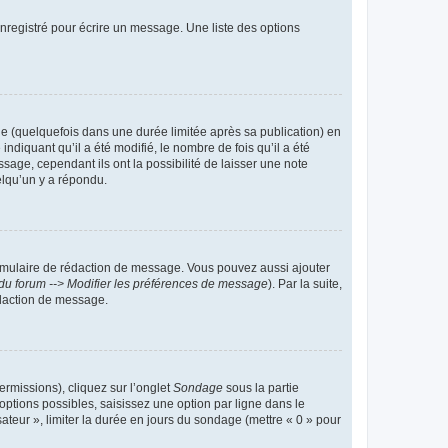
nregistré pour écrire un message. Une liste des options
 (quelquefois dans une durée limitée après sa publication) en
iquant qu’il a été modifié, le nombre de fois qu’il a été
sage, cependant ils ont la possibilité de laisser une note
elqu’un y a répondu.
rmulaire de rédaction de message. Vous pouvez aussi ajouter
du forum --> Modifier les préférences de message
). Par la suite,
daction de message.
ermissions), cliquez sur l’onglet
Sondage
sous la partie
ptions possibles, saisissez une option par ligne dans le
ateur », limiter la durée en jours du sondage (mettre « 0 » pour