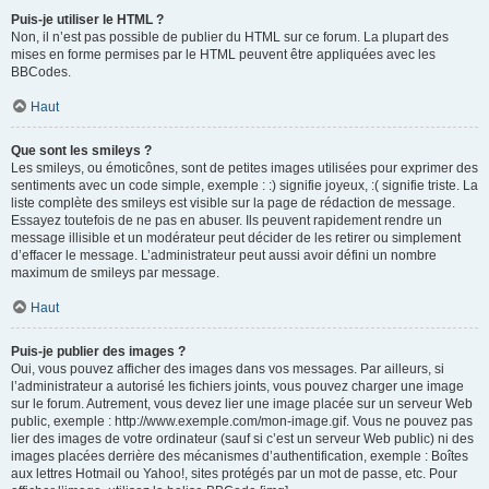
Puis-je utiliser le HTML ?
Non, il n’est pas possible de publier du HTML sur ce forum. La plupart des
mises en forme permises par le HTML peuvent être appliquées avec les
BBCodes.
Haut
Que sont les smileys ?
Les smileys, ou émoticônes, sont de petites images utilisées pour exprimer des
sentiments avec un code simple, exemple : :) signifie joyeux, :( signifie triste. La
liste complète des smileys est visible sur la page de rédaction de message.
Essayez toutefois de ne pas en abuser. Ils peuvent rapidement rendre un
message illisible et un modérateur peut décider de les retirer ou simplement
d’effacer le message. L’administrateur peut aussi avoir défini un nombre
maximum de smileys par message.
Haut
Puis-je publier des images ?
Oui, vous pouvez afficher des images dans vos messages. Par ailleurs, si
l’administrateur a autorisé les fichiers joints, vous pouvez charger une image
sur le forum. Autrement, vous devez lier une image placée sur un serveur Web
public, exemple : http://www.exemple.com/mon-image.gif. Vous ne pouvez pas
lier des images de votre ordinateur (sauf si c’est un serveur Web public) ni des
images placées derrière des mécanismes d’authentification, exemple : Boîtes
aux lettres Hotmail ou Yahoo!, sites protégés par un mot de passe, etc. Pour