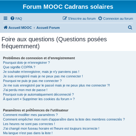
Forum MOOC Cadrans solaires
FAQ
S’inscrire au forum
Connexion au forum
R
Accueil MOOC
Accueil Forum
e
Foire aux questions (Questions posées
c
fréquemment)
h
e
Problèmes de connexion et d’enregistrement
Pourquoi dois-je m’enregistrer ?
r
Que signifie COPPA ?
c
Je souhaite m’enregistrer, mais je n’y parviens pas !
Je suis enregistré mais je ne peux pas me connecter !
h
Pourquoi ne puis-je pas me connecter ?
Je me suis enregistré par le passé mais je ne peux plus me connecter ?!
e
J’ai perdu mon mot de passe !
r
Pourquoi suis-je automatiquement déconnecté ?
À quoi sert « Supprimer les cookies du forum » ?
Paramètres et préférences de l’utilisateur
Comment modifier mes paramètres ?
Comment empêcher mon nom d’apparaître dans la liste des membres connectés ?
Les heures ne sont pas correctes !
J’ai changé mon fuseau horaire et l’heure est toujours incorrecte !
Ma langue n’est pas dans la liste !