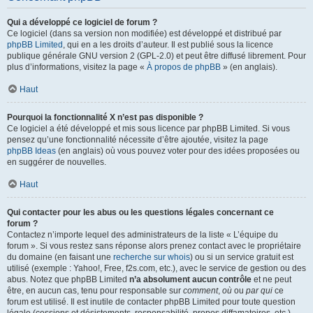
Qui a développé ce logiciel de forum ?
Ce logiciel (dans sa version non modifiée) est développé et distribué par
phpBB Limited
, qui en a les droits d’auteur. Il est publié sous la licence
publique générale GNU version 2 (GPL-2.0) et peut être diffusé librement. Pour
plus d’informations, visitez la page «
À propos de phpBB
» (en anglais).
Haut
Pourquoi la fonctionnalité X n’est pas disponible ?
Ce logiciel a été développé et mis sous licence par phpBB Limited. Si vous
pensez qu’une fonctionnalité nécessite d’être ajoutée, visitez la page
phpBB Ideas
(en anglais) où vous pouvez voter pour des idées proposées ou
en suggérer de nouvelles.
Haut
Qui contacter pour les abus ou les questions légales concernant ce
forum ?
Contactez n’importe lequel des administrateurs de la liste « L’équipe du
forum ». Si vous restez sans réponse alors prenez contact avec le propriétaire
du domaine (en faisant une
recherche sur whois
) ou si un service gratuit est
utilisé (exemple : Yahoo!, Free, f2s.com, etc.), avec le service de gestion ou des
abus. Notez que phpBB Limited
n’a absolument aucun contrôle
et ne peut
être, en aucun cas, tenu pour responsable sur
comment
,
où
ou
par qui
ce
forum est utilisé. Il est inutile de contacter phpBB Limited pour toute question