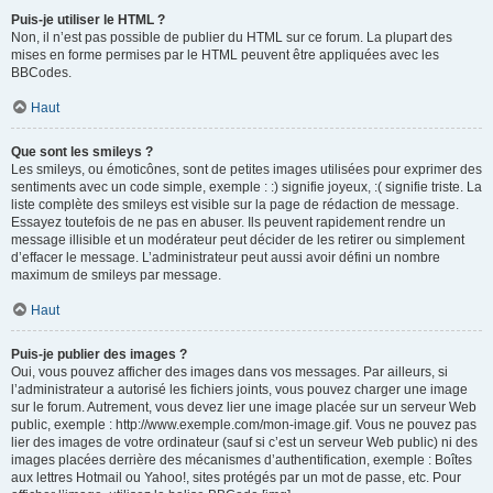
Puis-je utiliser le HTML ?
Non, il n’est pas possible de publier du HTML sur ce forum. La plupart des
mises en forme permises par le HTML peuvent être appliquées avec les
BBCodes.
Haut
Que sont les smileys ?
Les smileys, ou émoticônes, sont de petites images utilisées pour exprimer des
sentiments avec un code simple, exemple : :) signifie joyeux, :( signifie triste. La
liste complète des smileys est visible sur la page de rédaction de message.
Essayez toutefois de ne pas en abuser. Ils peuvent rapidement rendre un
message illisible et un modérateur peut décider de les retirer ou simplement
d’effacer le message. L’administrateur peut aussi avoir défini un nombre
maximum de smileys par message.
Haut
Puis-je publier des images ?
Oui, vous pouvez afficher des images dans vos messages. Par ailleurs, si
l’administrateur a autorisé les fichiers joints, vous pouvez charger une image
sur le forum. Autrement, vous devez lier une image placée sur un serveur Web
public, exemple : http://www.exemple.com/mon-image.gif. Vous ne pouvez pas
lier des images de votre ordinateur (sauf si c’est un serveur Web public) ni des
images placées derrière des mécanismes d’authentification, exemple : Boîtes
aux lettres Hotmail ou Yahoo!, sites protégés par un mot de passe, etc. Pour