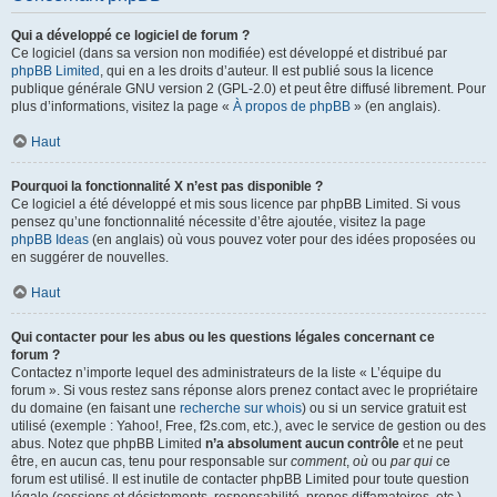
Qui a développé ce logiciel de forum ?
Ce logiciel (dans sa version non modifiée) est développé et distribué par
phpBB Limited
, qui en a les droits d’auteur. Il est publié sous la licence
publique générale GNU version 2 (GPL-2.0) et peut être diffusé librement. Pour
plus d’informations, visitez la page «
À propos de phpBB
» (en anglais).
Haut
Pourquoi la fonctionnalité X n’est pas disponible ?
Ce logiciel a été développé et mis sous licence par phpBB Limited. Si vous
pensez qu’une fonctionnalité nécessite d’être ajoutée, visitez la page
phpBB Ideas
(en anglais) où vous pouvez voter pour des idées proposées ou
en suggérer de nouvelles.
Haut
Qui contacter pour les abus ou les questions légales concernant ce
forum ?
Contactez n’importe lequel des administrateurs de la liste « L’équipe du
forum ». Si vous restez sans réponse alors prenez contact avec le propriétaire
du domaine (en faisant une
recherche sur whois
) ou si un service gratuit est
utilisé (exemple : Yahoo!, Free, f2s.com, etc.), avec le service de gestion ou des
abus. Notez que phpBB Limited
n’a absolument aucun contrôle
et ne peut
être, en aucun cas, tenu pour responsable sur
comment
,
où
ou
par qui
ce
forum est utilisé. Il est inutile de contacter phpBB Limited pour toute question