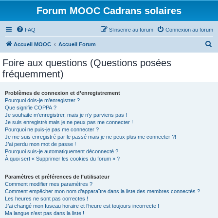
Forum MOOC Cadrans solaires
FAQ
S’inscrire au forum
Connexion au forum
R
Accueil MOOC
Accueil Forum
e
Foire aux questions (Questions posées
c
fréquemment)
h
e
Problèmes de connexion et d’enregistrement
Pourquoi dois-je m’enregistrer ?
r
Que signifie COPPA ?
c
Je souhaite m’enregistrer, mais je n’y parviens pas !
Je suis enregistré mais je ne peux pas me connecter !
h
Pourquoi ne puis-je pas me connecter ?
Je me suis enregistré par le passé mais je ne peux plus me connecter ?!
e
J’ai perdu mon mot de passe !
r
Pourquoi suis-je automatiquement déconnecté ?
À quoi sert « Supprimer les cookies du forum » ?
Paramètres et préférences de l’utilisateur
Comment modifier mes paramètres ?
Comment empêcher mon nom d’apparaître dans la liste des membres connectés ?
Les heures ne sont pas correctes !
J’ai changé mon fuseau horaire et l’heure est toujours incorrecte !
Ma langue n’est pas dans la liste !