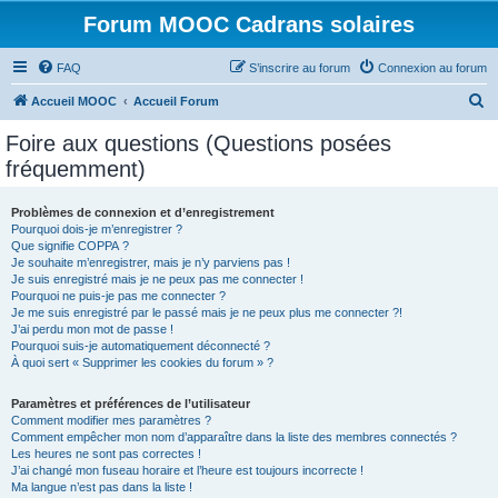
Forum MOOC Cadrans solaires
FAQ
S’inscrire au forum
Connexion au forum
R
Accueil MOOC
Accueil Forum
e
Foire aux questions (Questions posées
c
fréquemment)
h
e
Problèmes de connexion et d’enregistrement
Pourquoi dois-je m’enregistrer ?
r
Que signifie COPPA ?
c
Je souhaite m’enregistrer, mais je n’y parviens pas !
Je suis enregistré mais je ne peux pas me connecter !
h
Pourquoi ne puis-je pas me connecter ?
Je me suis enregistré par le passé mais je ne peux plus me connecter ?!
e
J’ai perdu mon mot de passe !
r
Pourquoi suis-je automatiquement déconnecté ?
À quoi sert « Supprimer les cookies du forum » ?
Paramètres et préférences de l’utilisateur
Comment modifier mes paramètres ?
Comment empêcher mon nom d’apparaître dans la liste des membres connectés ?
Les heures ne sont pas correctes !
J’ai changé mon fuseau horaire et l’heure est toujours incorrecte !
Ma langue n’est pas dans la liste !