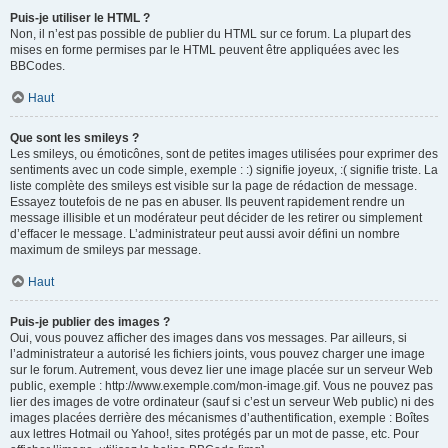
Puis-je utiliser le HTML ?
Non, il n’est pas possible de publier du HTML sur ce forum. La plupart des
mises en forme permises par le HTML peuvent être appliquées avec les
BBCodes.
Haut
Que sont les smileys ?
Les smileys, ou émoticônes, sont de petites images utilisées pour exprimer des
sentiments avec un code simple, exemple : :) signifie joyeux, :( signifie triste. La
liste complète des smileys est visible sur la page de rédaction de message.
Essayez toutefois de ne pas en abuser. Ils peuvent rapidement rendre un
message illisible et un modérateur peut décider de les retirer ou simplement
d’effacer le message. L’administrateur peut aussi avoir défini un nombre
maximum de smileys par message.
Haut
Puis-je publier des images ?
Oui, vous pouvez afficher des images dans vos messages. Par ailleurs, si
l’administrateur a autorisé les fichiers joints, vous pouvez charger une image
sur le forum. Autrement, vous devez lier une image placée sur un serveur Web
public, exemple : http://www.exemple.com/mon-image.gif. Vous ne pouvez pas
lier des images de votre ordinateur (sauf si c’est un serveur Web public) ni des
images placées derrière des mécanismes d’authentification, exemple : Boîtes
aux lettres Hotmail ou Yahoo!, sites protégés par un mot de passe, etc. Pour