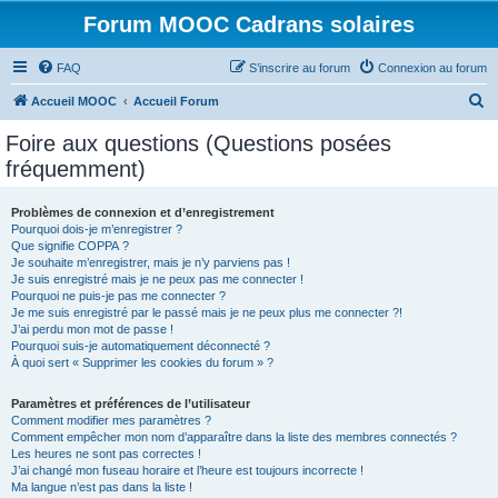
Forum MOOC Cadrans solaires
FAQ
S’inscrire au forum
Connexion au forum
R
Accueil MOOC
Accueil Forum
e
Foire aux questions (Questions posées
c
fréquemment)
h
e
Problèmes de connexion et d’enregistrement
Pourquoi dois-je m’enregistrer ?
r
Que signifie COPPA ?
c
Je souhaite m’enregistrer, mais je n’y parviens pas !
Je suis enregistré mais je ne peux pas me connecter !
h
Pourquoi ne puis-je pas me connecter ?
Je me suis enregistré par le passé mais je ne peux plus me connecter ?!
e
J’ai perdu mon mot de passe !
r
Pourquoi suis-je automatiquement déconnecté ?
À quoi sert « Supprimer les cookies du forum » ?
Paramètres et préférences de l’utilisateur
Comment modifier mes paramètres ?
Comment empêcher mon nom d’apparaître dans la liste des membres connectés ?
Les heures ne sont pas correctes !
J’ai changé mon fuseau horaire et l’heure est toujours incorrecte !
Ma langue n’est pas dans la liste !