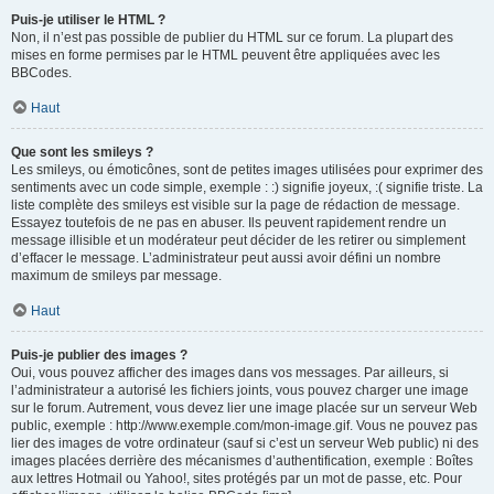
Puis-je utiliser le HTML ?
Non, il n’est pas possible de publier du HTML sur ce forum. La plupart des
mises en forme permises par le HTML peuvent être appliquées avec les
BBCodes.
Haut
Que sont les smileys ?
Les smileys, ou émoticônes, sont de petites images utilisées pour exprimer des
sentiments avec un code simple, exemple : :) signifie joyeux, :( signifie triste. La
liste complète des smileys est visible sur la page de rédaction de message.
Essayez toutefois de ne pas en abuser. Ils peuvent rapidement rendre un
message illisible et un modérateur peut décider de les retirer ou simplement
d’effacer le message. L’administrateur peut aussi avoir défini un nombre
maximum de smileys par message.
Haut
Puis-je publier des images ?
Oui, vous pouvez afficher des images dans vos messages. Par ailleurs, si
l’administrateur a autorisé les fichiers joints, vous pouvez charger une image
sur le forum. Autrement, vous devez lier une image placée sur un serveur Web
public, exemple : http://www.exemple.com/mon-image.gif. Vous ne pouvez pas
lier des images de votre ordinateur (sauf si c’est un serveur Web public) ni des
images placées derrière des mécanismes d’authentification, exemple : Boîtes
aux lettres Hotmail ou Yahoo!, sites protégés par un mot de passe, etc. Pour