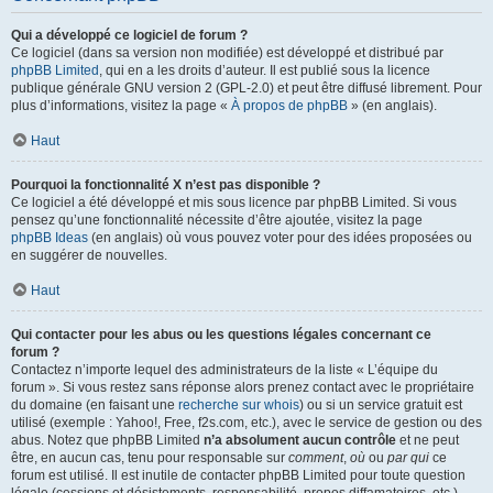
Qui a développé ce logiciel de forum ?
Ce logiciel (dans sa version non modifiée) est développé et distribué par
phpBB Limited
, qui en a les droits d’auteur. Il est publié sous la licence
publique générale GNU version 2 (GPL-2.0) et peut être diffusé librement. Pour
plus d’informations, visitez la page «
À propos de phpBB
» (en anglais).
Haut
Pourquoi la fonctionnalité X n’est pas disponible ?
Ce logiciel a été développé et mis sous licence par phpBB Limited. Si vous
pensez qu’une fonctionnalité nécessite d’être ajoutée, visitez la page
phpBB Ideas
(en anglais) où vous pouvez voter pour des idées proposées ou
en suggérer de nouvelles.
Haut
Qui contacter pour les abus ou les questions légales concernant ce
forum ?
Contactez n’importe lequel des administrateurs de la liste « L’équipe du
forum ». Si vous restez sans réponse alors prenez contact avec le propriétaire
du domaine (en faisant une
recherche sur whois
) ou si un service gratuit est
utilisé (exemple : Yahoo!, Free, f2s.com, etc.), avec le service de gestion ou des
abus. Notez que phpBB Limited
n’a absolument aucun contrôle
et ne peut
être, en aucun cas, tenu pour responsable sur
comment
,
où
ou
par qui
ce
forum est utilisé. Il est inutile de contacter phpBB Limited pour toute question