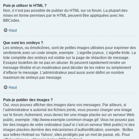
Puis-je utiliser le HTML ?
Non, il n’est pas possible de publier du HTML sur ce forum. La plupart des
mises en forme permises par le HTML peuvent être appliquées avec les
BBCodes.
Haut
Que sont les smileys ?
Les smileys, ou émoticônes, sont de petites images utilisées pour exprimer des
sentiments avec un code simple, exemple : :) signifie joyeux, :( signifie triste. La
liste complète des smileys est visible sur la page de rédaction de message.
Essayez toutefois de ne pas en abuser. Ils peuvent rapidement rendre un
message illisible et un modérateur peut décider de les retirer ou simplement
d’effacer le message. L’administrateur peut aussi avoir défini un nombre
maximum de smileys par message.
Haut
Puis-je publier des images ?
Oui, vous pouvez afficher des images dans vos messages. Par ailleurs, si
l’administrateur a autorisé les fichiers joints, vous pouvez charger une image
sur le forum. Autrement, vous devez lier une image placée sur un serveur Web
public, exemple : http://www.exemple.com/mon-image.gif. Vous ne pouvez pas
lier des images de votre ordinateur (sauf si c’est un serveur Web public) ni des
images placées derrière des mécanismes d’authentification, exemple : Boîtes
aux lettres Hotmail ou Yahoo!, sites protégés par un mot de passe, etc. Pour