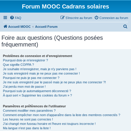
Forum MOOC Cadrans solaires
FAQ
S’inscrire au forum
Connexion au forum
R
Accueil MOOC
Accueil Forum
e
Foire aux questions (Questions posées
c
fréquemment)
h
e
Problèmes de connexion et d’enregistrement
Pourquoi dois-je m’enregistrer ?
r
Que signifie COPPA ?
c
Je souhaite m’enregistrer, mais je n’y parviens pas !
Je suis enregistré mais je ne peux pas me connecter !
h
Pourquoi ne puis-je pas me connecter ?
Je me suis enregistré par le passé mais je ne peux plus me connecter ?!
e
J’ai perdu mon mot de passe !
r
Pourquoi suis-je automatiquement déconnecté ?
À quoi sert « Supprimer les cookies du forum » ?
Paramètres et préférences de l’utilisateur
Comment modifier mes paramètres ?
Comment empêcher mon nom d’apparaître dans la liste des membres connectés ?
Les heures ne sont pas correctes !
J’ai changé mon fuseau horaire et l’heure est toujours incorrecte !
Ma langue n’est pas dans la liste !