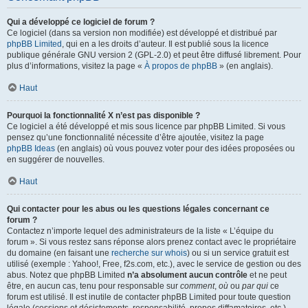
Qui a développé ce logiciel de forum ?
Ce logiciel (dans sa version non modifiée) est développé et distribué par
phpBB Limited
, qui en a les droits d’auteur. Il est publié sous la licence
publique générale GNU version 2 (GPL-2.0) et peut être diffusé librement. Pour
plus d’informations, visitez la page «
À propos de phpBB
» (en anglais).
Haut
Pourquoi la fonctionnalité X n’est pas disponible ?
Ce logiciel a été développé et mis sous licence par phpBB Limited. Si vous
pensez qu’une fonctionnalité nécessite d’être ajoutée, visitez la page
phpBB Ideas
(en anglais) où vous pouvez voter pour des idées proposées ou
en suggérer de nouvelles.
Haut
Qui contacter pour les abus ou les questions légales concernant ce
forum ?
Contactez n’importe lequel des administrateurs de la liste « L’équipe du
forum ». Si vous restez sans réponse alors prenez contact avec le propriétaire
du domaine (en faisant une
recherche sur whois
) ou si un service gratuit est
utilisé (exemple : Yahoo!, Free, f2s.com, etc.), avec le service de gestion ou des
abus. Notez que phpBB Limited
n’a absolument aucun contrôle
et ne peut
être, en aucun cas, tenu pour responsable sur
comment
,
où
ou
par qui
ce
forum est utilisé. Il est inutile de contacter phpBB Limited pour toute question