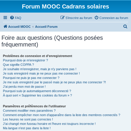
Forum MOOC Cadrans solaires
FAQ
S’inscrire au forum
Connexion au forum
R
Accueil MOOC
Accueil Forum
e
Foire aux questions (Questions posées
c
fréquemment)
h
e
Problèmes de connexion et d’enregistrement
Pourquoi dois-je m’enregistrer ?
r
Que signifie COPPA ?
c
Je souhaite m’enregistrer, mais je n’y parviens pas !
Je suis enregistré mais je ne peux pas me connecter !
h
Pourquoi ne puis-je pas me connecter ?
Je me suis enregistré par le passé mais je ne peux plus me connecter ?!
e
J’ai perdu mon mot de passe !
r
Pourquoi suis-je automatiquement déconnecté ?
À quoi sert « Supprimer les cookies du forum » ?
Paramètres et préférences de l’utilisateur
Comment modifier mes paramètres ?
Comment empêcher mon nom d’apparaître dans la liste des membres connectés ?
Les heures ne sont pas correctes !
J’ai changé mon fuseau horaire et l’heure est toujours incorrecte !
Ma langue n’est pas dans la liste !