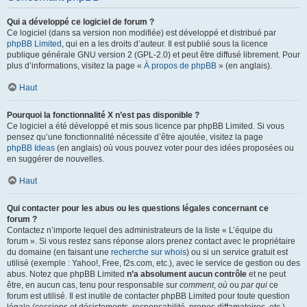
Qui a développé ce logiciel de forum ?
Ce logiciel (dans sa version non modifiée) est développé et distribué par
phpBB Limited
, qui en a les droits d’auteur. Il est publié sous la licence
publique générale GNU version 2 (GPL-2.0) et peut être diffusé librement. Pour
plus d’informations, visitez la page «
À propos de phpBB
» (en anglais).
Haut
Pourquoi la fonctionnalité X n’est pas disponible ?
Ce logiciel a été développé et mis sous licence par phpBB Limited. Si vous
pensez qu’une fonctionnalité nécessite d’être ajoutée, visitez la page
phpBB Ideas
(en anglais) où vous pouvez voter pour des idées proposées ou
en suggérer de nouvelles.
Haut
Qui contacter pour les abus ou les questions légales concernant ce
forum ?
Contactez n’importe lequel des administrateurs de la liste « L’équipe du
forum ». Si vous restez sans réponse alors prenez contact avec le propriétaire
du domaine (en faisant une
recherche sur whois
) ou si un service gratuit est
utilisé (exemple : Yahoo!, Free, f2s.com, etc.), avec le service de gestion ou des
abus. Notez que phpBB Limited
n’a absolument aucun contrôle
et ne peut
être, en aucun cas, tenu pour responsable sur
comment
,
où
ou
par qui
ce
forum est utilisé. Il est inutile de contacter phpBB Limited pour toute question