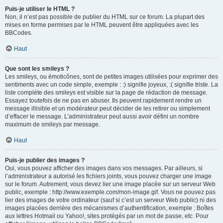
Puis-je utiliser le HTML ?
Non, il n’est pas possible de publier du HTML sur ce forum. La plupart des
mises en forme permises par le HTML peuvent être appliquées avec les
BBCodes.
Haut
Que sont les smileys ?
Les smileys, ou émoticônes, sont de petites images utilisées pour exprimer des
sentiments avec un code simple, exemple : :) signifie joyeux, :( signifie triste. La
liste complète des smileys est visible sur la page de rédaction de message.
Essayez toutefois de ne pas en abuser. Ils peuvent rapidement rendre un
message illisible et un modérateur peut décider de les retirer ou simplement
d’effacer le message. L’administrateur peut aussi avoir défini un nombre
maximum de smileys par message.
Haut
Puis-je publier des images ?
Oui, vous pouvez afficher des images dans vos messages. Par ailleurs, si
l’administrateur a autorisé les fichiers joints, vous pouvez charger une image
sur le forum. Autrement, vous devez lier une image placée sur un serveur Web
public, exemple : http://www.exemple.com/mon-image.gif. Vous ne pouvez pas
lier des images de votre ordinateur (sauf si c’est un serveur Web public) ni des
images placées derrière des mécanismes d’authentification, exemple : Boîtes
aux lettres Hotmail ou Yahoo!, sites protégés par un mot de passe, etc. Pour