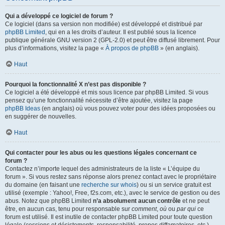
Qui a développé ce logiciel de forum ?
Ce logiciel (dans sa version non modifiée) est développé et distribué par
phpBB Limited
, qui en a les droits d’auteur. Il est publié sous la licence
publique générale GNU version 2 (GPL-2.0) et peut être diffusé librement. Pour
plus d’informations, visitez la page «
À propos de phpBB
» (en anglais).
Haut
Pourquoi la fonctionnalité X n’est pas disponible ?
Ce logiciel a été développé et mis sous licence par phpBB Limited. Si vous
pensez qu’une fonctionnalité nécessite d’être ajoutée, visitez la page
phpBB Ideas
(en anglais) où vous pouvez voter pour des idées proposées ou
en suggérer de nouvelles.
Haut
Qui contacter pour les abus ou les questions légales concernant ce
forum ?
Contactez n’importe lequel des administrateurs de la liste « L’équipe du
forum ». Si vous restez sans réponse alors prenez contact avec le propriétaire
du domaine (en faisant une
recherche sur whois
) ou si un service gratuit est
utilisé (exemple : Yahoo!, Free, f2s.com, etc.), avec le service de gestion ou des
abus. Notez que phpBB Limited
n’a absolument aucun contrôle
et ne peut
être, en aucun cas, tenu pour responsable sur
comment
,
où
ou
par qui
ce
forum est utilisé. Il est inutile de contacter phpBB Limited pour toute question