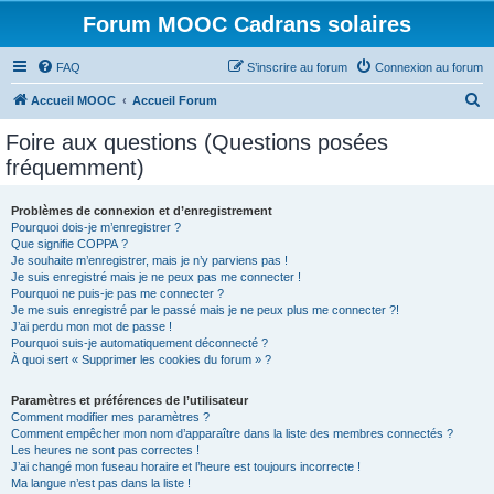
Forum MOOC Cadrans solaires
FAQ
S’inscrire au forum
Connexion au forum
R
Accueil MOOC
Accueil Forum
e
Foire aux questions (Questions posées
c
fréquemment)
h
e
Problèmes de connexion et d’enregistrement
Pourquoi dois-je m’enregistrer ?
r
Que signifie COPPA ?
c
Je souhaite m’enregistrer, mais je n’y parviens pas !
Je suis enregistré mais je ne peux pas me connecter !
h
Pourquoi ne puis-je pas me connecter ?
Je me suis enregistré par le passé mais je ne peux plus me connecter ?!
e
J’ai perdu mon mot de passe !
r
Pourquoi suis-je automatiquement déconnecté ?
À quoi sert « Supprimer les cookies du forum » ?
Paramètres et préférences de l’utilisateur
Comment modifier mes paramètres ?
Comment empêcher mon nom d’apparaître dans la liste des membres connectés ?
Les heures ne sont pas correctes !
J’ai changé mon fuseau horaire et l’heure est toujours incorrecte !
Ma langue n’est pas dans la liste !