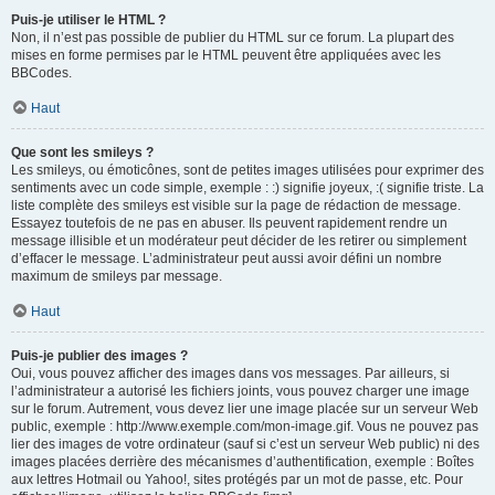
Puis-je utiliser le HTML ?
Non, il n’est pas possible de publier du HTML sur ce forum. La plupart des
mises en forme permises par le HTML peuvent être appliquées avec les
BBCodes.
Haut
Que sont les smileys ?
Les smileys, ou émoticônes, sont de petites images utilisées pour exprimer des
sentiments avec un code simple, exemple : :) signifie joyeux, :( signifie triste. La
liste complète des smileys est visible sur la page de rédaction de message.
Essayez toutefois de ne pas en abuser. Ils peuvent rapidement rendre un
message illisible et un modérateur peut décider de les retirer ou simplement
d’effacer le message. L’administrateur peut aussi avoir défini un nombre
maximum de smileys par message.
Haut
Puis-je publier des images ?
Oui, vous pouvez afficher des images dans vos messages. Par ailleurs, si
l’administrateur a autorisé les fichiers joints, vous pouvez charger une image
sur le forum. Autrement, vous devez lier une image placée sur un serveur Web
public, exemple : http://www.exemple.com/mon-image.gif. Vous ne pouvez pas
lier des images de votre ordinateur (sauf si c’est un serveur Web public) ni des
images placées derrière des mécanismes d’authentification, exemple : Boîtes
aux lettres Hotmail ou Yahoo!, sites protégés par un mot de passe, etc. Pour