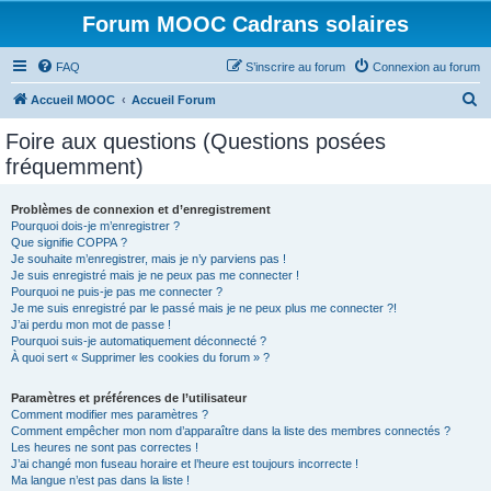
Forum MOOC Cadrans solaires
FAQ
S’inscrire au forum
Connexion au forum
R
Accueil MOOC
Accueil Forum
e
Foire aux questions (Questions posées
c
fréquemment)
h
e
Problèmes de connexion et d’enregistrement
Pourquoi dois-je m’enregistrer ?
r
Que signifie COPPA ?
c
Je souhaite m’enregistrer, mais je n’y parviens pas !
Je suis enregistré mais je ne peux pas me connecter !
h
Pourquoi ne puis-je pas me connecter ?
Je me suis enregistré par le passé mais je ne peux plus me connecter ?!
e
J’ai perdu mon mot de passe !
r
Pourquoi suis-je automatiquement déconnecté ?
À quoi sert « Supprimer les cookies du forum » ?
Paramètres et préférences de l’utilisateur
Comment modifier mes paramètres ?
Comment empêcher mon nom d’apparaître dans la liste des membres connectés ?
Les heures ne sont pas correctes !
J’ai changé mon fuseau horaire et l’heure est toujours incorrecte !
Ma langue n’est pas dans la liste !