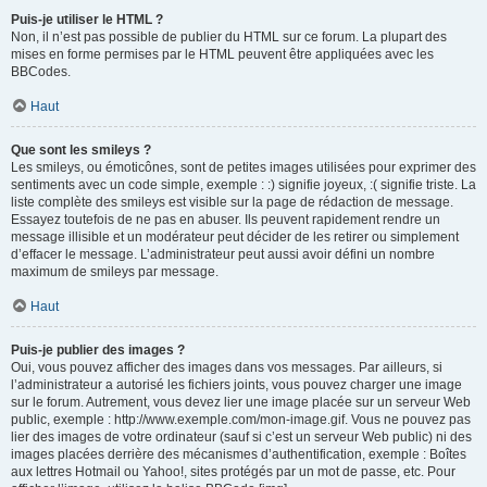
Puis-je utiliser le HTML ?
Non, il n’est pas possible de publier du HTML sur ce forum. La plupart des
mises en forme permises par le HTML peuvent être appliquées avec les
BBCodes.
Haut
Que sont les smileys ?
Les smileys, ou émoticônes, sont de petites images utilisées pour exprimer des
sentiments avec un code simple, exemple : :) signifie joyeux, :( signifie triste. La
liste complète des smileys est visible sur la page de rédaction de message.
Essayez toutefois de ne pas en abuser. Ils peuvent rapidement rendre un
message illisible et un modérateur peut décider de les retirer ou simplement
d’effacer le message. L’administrateur peut aussi avoir défini un nombre
maximum de smileys par message.
Haut
Puis-je publier des images ?
Oui, vous pouvez afficher des images dans vos messages. Par ailleurs, si
l’administrateur a autorisé les fichiers joints, vous pouvez charger une image
sur le forum. Autrement, vous devez lier une image placée sur un serveur Web
public, exemple : http://www.exemple.com/mon-image.gif. Vous ne pouvez pas
lier des images de votre ordinateur (sauf si c’est un serveur Web public) ni des
images placées derrière des mécanismes d’authentification, exemple : Boîtes
aux lettres Hotmail ou Yahoo!, sites protégés par un mot de passe, etc. Pour