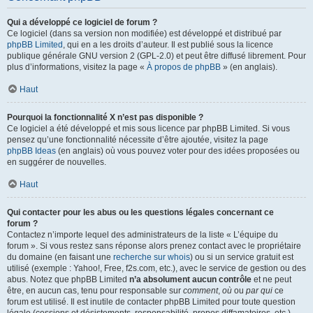
Qui a développé ce logiciel de forum ?
Ce logiciel (dans sa version non modifiée) est développé et distribué par
phpBB Limited
, qui en a les droits d’auteur. Il est publié sous la licence
publique générale GNU version 2 (GPL-2.0) et peut être diffusé librement. Pour
plus d’informations, visitez la page «
À propos de phpBB
» (en anglais).
Haut
Pourquoi la fonctionnalité X n’est pas disponible ?
Ce logiciel a été développé et mis sous licence par phpBB Limited. Si vous
pensez qu’une fonctionnalité nécessite d’être ajoutée, visitez la page
phpBB Ideas
(en anglais) où vous pouvez voter pour des idées proposées ou
en suggérer de nouvelles.
Haut
Qui contacter pour les abus ou les questions légales concernant ce
forum ?
Contactez n’importe lequel des administrateurs de la liste « L’équipe du
forum ». Si vous restez sans réponse alors prenez contact avec le propriétaire
du domaine (en faisant une
recherche sur whois
) ou si un service gratuit est
utilisé (exemple : Yahoo!, Free, f2s.com, etc.), avec le service de gestion ou des
abus. Notez que phpBB Limited
n’a absolument aucun contrôle
et ne peut
être, en aucun cas, tenu pour responsable sur
comment
,
où
ou
par qui
ce
forum est utilisé. Il est inutile de contacter phpBB Limited pour toute question