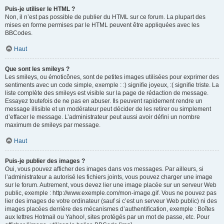
Puis-je utiliser le HTML ?
Non, il n’est pas possible de publier du HTML sur ce forum. La plupart des
mises en forme permises par le HTML peuvent être appliquées avec les
BBCodes.
Haut
Que sont les smileys ?
Les smileys, ou émoticônes, sont de petites images utilisées pour exprimer des
sentiments avec un code simple, exemple : :) signifie joyeux, :( signifie triste. La
liste complète des smileys est visible sur la page de rédaction de message.
Essayez toutefois de ne pas en abuser. Ils peuvent rapidement rendre un
message illisible et un modérateur peut décider de les retirer ou simplement
d’effacer le message. L’administrateur peut aussi avoir défini un nombre
maximum de smileys par message.
Haut
Puis-je publier des images ?
Oui, vous pouvez afficher des images dans vos messages. Par ailleurs, si
l’administrateur a autorisé les fichiers joints, vous pouvez charger une image
sur le forum. Autrement, vous devez lier une image placée sur un serveur Web
public, exemple : http://www.exemple.com/mon-image.gif. Vous ne pouvez pas
lier des images de votre ordinateur (sauf si c’est un serveur Web public) ni des
images placées derrière des mécanismes d’authentification, exemple : Boîtes
aux lettres Hotmail ou Yahoo!, sites protégés par un mot de passe, etc. Pour