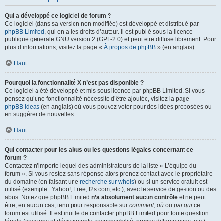
Qui a développé ce logiciel de forum ?
Ce logiciel (dans sa version non modifiée) est développé et distribué par
phpBB Limited
, qui en a les droits d’auteur. Il est publié sous la licence
publique générale GNU version 2 (GPL-2.0) et peut être diffusé librement. Pour
plus d’informations, visitez la page «
À propos de phpBB
» (en anglais).
Haut
Pourquoi la fonctionnalité X n’est pas disponible ?
Ce logiciel a été développé et mis sous licence par phpBB Limited. Si vous
pensez qu’une fonctionnalité nécessite d’être ajoutée, visitez la page
phpBB Ideas
(en anglais) où vous pouvez voter pour des idées proposées ou
en suggérer de nouvelles.
Haut
Qui contacter pour les abus ou les questions légales concernant ce
forum ?
Contactez n’importe lequel des administrateurs de la liste « L’équipe du
forum ». Si vous restez sans réponse alors prenez contact avec le propriétaire
du domaine (en faisant une
recherche sur whois
) ou si un service gratuit est
utilisé (exemple : Yahoo!, Free, f2s.com, etc.), avec le service de gestion ou des
abus. Notez que phpBB Limited
n’a absolument aucun contrôle
et ne peut
être, en aucun cas, tenu pour responsable sur
comment
,
où
ou
par qui
ce
forum est utilisé. Il est inutile de contacter phpBB Limited pour toute question