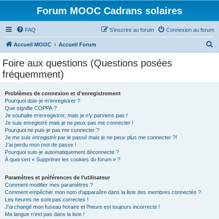
Forum MOOC Cadrans solaires
FAQ
S’inscrire au forum
Connexion au forum
R
Accueil MOOC
Accueil Forum
e
Foire aux questions (Questions posées
c
fréquemment)
h
e
Problèmes de connexion et d’enregistrement
Pourquoi dois-je m’enregistrer ?
r
Que signifie COPPA ?
c
Je souhaite m’enregistrer, mais je n’y parviens pas !
Je suis enregistré mais je ne peux pas me connecter !
h
Pourquoi ne puis-je pas me connecter ?
Je me suis enregistré par le passé mais je ne peux plus me connecter ?!
e
J’ai perdu mon mot de passe !
r
Pourquoi suis-je automatiquement déconnecté ?
À quoi sert « Supprimer les cookies du forum » ?
Paramètres et préférences de l’utilisateur
Comment modifier mes paramètres ?
Comment empêcher mon nom d’apparaître dans la liste des membres connectés ?
Les heures ne sont pas correctes !
J’ai changé mon fuseau horaire et l’heure est toujours incorrecte !
Ma langue n’est pas dans la liste !