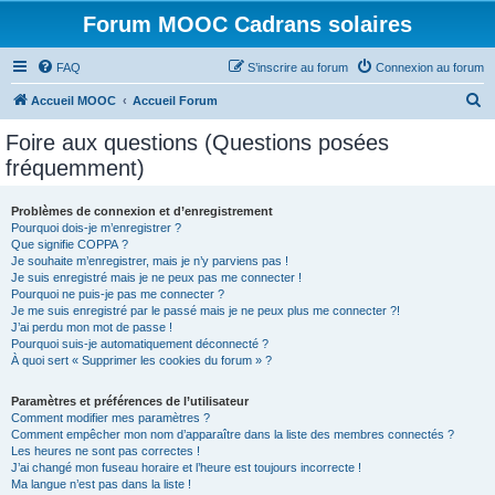
Forum MOOC Cadrans solaires
FAQ
S’inscrire au forum
Connexion au forum
R
Accueil MOOC
Accueil Forum
e
Foire aux questions (Questions posées
c
fréquemment)
h
e
Problèmes de connexion et d’enregistrement
Pourquoi dois-je m’enregistrer ?
r
Que signifie COPPA ?
c
Je souhaite m’enregistrer, mais je n’y parviens pas !
Je suis enregistré mais je ne peux pas me connecter !
h
Pourquoi ne puis-je pas me connecter ?
Je me suis enregistré par le passé mais je ne peux plus me connecter ?!
e
J’ai perdu mon mot de passe !
r
Pourquoi suis-je automatiquement déconnecté ?
À quoi sert « Supprimer les cookies du forum » ?
Paramètres et préférences de l’utilisateur
Comment modifier mes paramètres ?
Comment empêcher mon nom d’apparaître dans la liste des membres connectés ?
Les heures ne sont pas correctes !
J’ai changé mon fuseau horaire et l’heure est toujours incorrecte !
Ma langue n’est pas dans la liste !