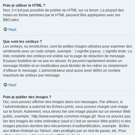
Puis-je utiliser le HTML ?
Non, il n’est pas possible de publier du HTML sur ce forum. La plupart des
mises en forme permises par le HTML peuvent être appliquées avec les
BBCodes.
Haut
Que sont les smileys ?
Les smileys, ou émoticônes, sont de petites images utilisées pour exprimer des
sentiments avec un code simple, exemple : :) signifie joyeux, :( signifie triste. La
liste complète des smileys est visible sur la page de rédaction de message.
Essayez toutefois de ne pas en abuser. Ils peuvent rapidement rendre un
message illisible et un modérateur peut décider de les retirer ou simplement
d’effacer le message. L’administrateur peut aussi avoir défini un nombre
maximum de smileys par message.
Haut
Puis-je publier des images ?
Oui, vous pouvez afficher des images dans vos messages. Par ailleurs, si
l’administrateur a autorisé les fichiers joints, vous pouvez charger une image
sur le forum. Autrement, vous devez lier une image placée sur un serveur Web
public, exemple : http://www.exemple.com/mon-image.gif. Vous ne pouvez pas
lier des images de votre ordinateur (sauf si c’est un serveur Web public) ni des
images placées derrière des mécanismes d’authentification, exemple : Boîtes
aux lettres Hotmail ou Yahoo!, sites protégés par un mot de passe, etc. Pour