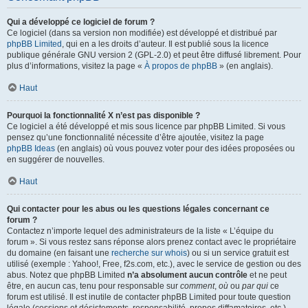
Qui a développé ce logiciel de forum ?
Ce logiciel (dans sa version non modifiée) est développé et distribué par
phpBB Limited
, qui en a les droits d’auteur. Il est publié sous la licence
publique générale GNU version 2 (GPL-2.0) et peut être diffusé librement. Pour
plus d’informations, visitez la page «
À propos de phpBB
» (en anglais).
Haut
Pourquoi la fonctionnalité X n’est pas disponible ?
Ce logiciel a été développé et mis sous licence par phpBB Limited. Si vous
pensez qu’une fonctionnalité nécessite d’être ajoutée, visitez la page
phpBB Ideas
(en anglais) où vous pouvez voter pour des idées proposées ou
en suggérer de nouvelles.
Haut
Qui contacter pour les abus ou les questions légales concernant ce
forum ?
Contactez n’importe lequel des administrateurs de la liste « L’équipe du
forum ». Si vous restez sans réponse alors prenez contact avec le propriétaire
du domaine (en faisant une
recherche sur whois
) ou si un service gratuit est
utilisé (exemple : Yahoo!, Free, f2s.com, etc.), avec le service de gestion ou des
abus. Notez que phpBB Limited
n’a absolument aucun contrôle
et ne peut
être, en aucun cas, tenu pour responsable sur
comment
,
où
ou
par qui
ce
forum est utilisé. Il est inutile de contacter phpBB Limited pour toute question