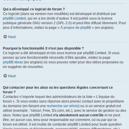
Qui a développé ce logiciel de forum ?
Ce logiciel (dans sa version non modifiée) est développé et distribué par
phpBB Limited
, qui en a les droits d’auteur. Il est publié sous la licence
publique générale GNU version 2 (GPL-2.0) et peut être diffusé librement. Pour
plus d’informations, visitez la page «
À propos de phpBB
» (en anglais).
Haut
Pourquoi la fonctionnalité X n’est pas disponible ?
Ce logiciel a été développé et mis sous licence par phpBB Limited. Si vous
pensez qu’une fonctionnalité nécessite d’être ajoutée, visitez la page
phpBB Ideas
(en anglais) où vous pouvez voter pour des idées proposées ou
en suggérer de nouvelles.
Haut
Qui contacter pour les abus ou les questions légales concernant ce
forum ?
Contactez n’importe lequel des administrateurs de la liste « L’équipe du
forum ». Si vous restez sans réponse alors prenez contact avec le propriétaire
du domaine (en faisant une
recherche sur whois
) ou si un service gratuit est
utilisé (exemple : Yahoo!, Free, f2s.com, etc.), avec le service de gestion ou des
abus. Notez que phpBB Limited
n’a absolument aucun contrôle
et ne peut
être, en aucun cas, tenu pour responsable sur
comment
,
où
ou
par qui
ce
forum est utilisé. Il est inutile de contacter phpBB Limited pour toute question