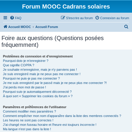
Forum MOOC Cadrans solaires
FAQ
S’inscrire au forum
Connexion au forum
R
Accueil MOOC
Accueil Forum
e
Foire aux questions (Questions posées
c
fréquemment)
h
e
Problèmes de connexion et d’enregistrement
Pourquoi dois-je m’enregistrer ?
r
Que signifie COPPA ?
c
Je souhaite m’enregistrer, mais je n’y parviens pas !
Je suis enregistré mais je ne peux pas me connecter !
h
Pourquoi ne puis-je pas me connecter ?
Je me suis enregistré par le passé mais je ne peux plus me connecter ?!
e
J’ai perdu mon mot de passe !
r
Pourquoi suis-je automatiquement déconnecté ?
À quoi sert « Supprimer les cookies du forum » ?
Paramètres et préférences de l’utilisateur
Comment modifier mes paramètres ?
Comment empêcher mon nom d’apparaître dans la liste des membres connectés ?
Les heures ne sont pas correctes !
J’ai changé mon fuseau horaire et l’heure est toujours incorrecte !
Ma langue n’est pas dans la liste !