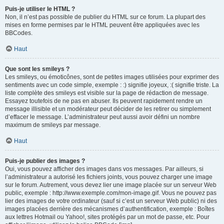
Puis-je utiliser le HTML ?
Non, il n’est pas possible de publier du HTML sur ce forum. La plupart des
mises en forme permises par le HTML peuvent être appliquées avec les
BBCodes.
Haut
Que sont les smileys ?
Les smileys, ou émoticônes, sont de petites images utilisées pour exprimer des
sentiments avec un code simple, exemple : :) signifie joyeux, :( signifie triste. La
liste complète des smileys est visible sur la page de rédaction de message.
Essayez toutefois de ne pas en abuser. Ils peuvent rapidement rendre un
message illisible et un modérateur peut décider de les retirer ou simplement
d’effacer le message. L’administrateur peut aussi avoir défini un nombre
maximum de smileys par message.
Haut
Puis-je publier des images ?
Oui, vous pouvez afficher des images dans vos messages. Par ailleurs, si
l’administrateur a autorisé les fichiers joints, vous pouvez charger une image
sur le forum. Autrement, vous devez lier une image placée sur un serveur Web
public, exemple : http://www.exemple.com/mon-image.gif. Vous ne pouvez pas
lier des images de votre ordinateur (sauf si c’est un serveur Web public) ni des
images placées derrière des mécanismes d’authentification, exemple : Boîtes
aux lettres Hotmail ou Yahoo!, sites protégés par un mot de passe, etc. Pour