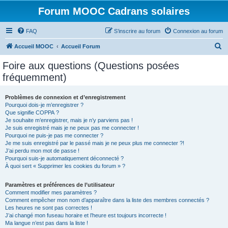
Forum MOOC Cadrans solaires
FAQ
S’inscrire au forum
Connexion au forum
R
Accueil MOOC
Accueil Forum
e
Foire aux questions (Questions posées
c
fréquemment)
h
e
Problèmes de connexion et d’enregistrement
Pourquoi dois-je m’enregistrer ?
r
Que signifie COPPA ?
c
Je souhaite m’enregistrer, mais je n’y parviens pas !
Je suis enregistré mais je ne peux pas me connecter !
h
Pourquoi ne puis-je pas me connecter ?
Je me suis enregistré par le passé mais je ne peux plus me connecter ?!
e
J’ai perdu mon mot de passe !
r
Pourquoi suis-je automatiquement déconnecté ?
À quoi sert « Supprimer les cookies du forum » ?
Paramètres et préférences de l’utilisateur
Comment modifier mes paramètres ?
Comment empêcher mon nom d’apparaître dans la liste des membres connectés ?
Les heures ne sont pas correctes !
J’ai changé mon fuseau horaire et l’heure est toujours incorrecte !
Ma langue n’est pas dans la liste !