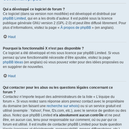
Qui a développé ce logiciel de forum ?
Ce logiciel (dans sa version non modifiée) est développé et distribué par
phpBB Limited
, qui en a les droits d’auteur. Il est publié sous la licence
publique générale GNU version 2 (GPL-2.0) et peut être diffusé librement. Pour
plus d’informations, visitez la page «
À propos de phpBB
» (en anglais).
Haut
Pourquoi la fonctionnalité X n’est pas disponible ?
Ce logiciel a été développé et mis sous licence par phpBB Limited. Si vous
pensez qu’une fonctionnalité nécessite d’être ajoutée, visitez la page
phpBB Ideas
(en anglais) où vous pouvez voter pour des idées proposées ou
en suggérer de nouvelles.
Haut
Qui contacter pour les abus ou les questions légales concernant ce
forum ?
Contactez n’importe lequel des administrateurs de la liste « L’équipe du
forum ». Si vous restez sans réponse alors prenez contact avec le propriétaire
du domaine (en faisant une
recherche sur whois
) ou si un service gratuit est
utilisé (exemple : Yahoo!, Free, f2s.com, etc.), avec le service de gestion ou des
abus. Notez que phpBB Limited
n’a absolument aucun contrôle
et ne peut
être, en aucun cas, tenu pour responsable sur
comment
,
où
ou
par qui
ce
forum est utilisé. Il est inutile de contacter phpBB Limited pour toute question