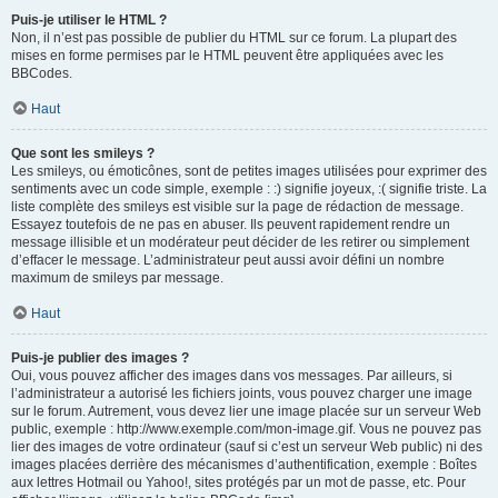
Puis-je utiliser le HTML ?
Non, il n’est pas possible de publier du HTML sur ce forum. La plupart des
mises en forme permises par le HTML peuvent être appliquées avec les
BBCodes.
Haut
Que sont les smileys ?
Les smileys, ou émoticônes, sont de petites images utilisées pour exprimer des
sentiments avec un code simple, exemple : :) signifie joyeux, :( signifie triste. La
liste complète des smileys est visible sur la page de rédaction de message.
Essayez toutefois de ne pas en abuser. Ils peuvent rapidement rendre un
message illisible et un modérateur peut décider de les retirer ou simplement
d’effacer le message. L’administrateur peut aussi avoir défini un nombre
maximum de smileys par message.
Haut
Puis-je publier des images ?
Oui, vous pouvez afficher des images dans vos messages. Par ailleurs, si
l’administrateur a autorisé les fichiers joints, vous pouvez charger une image
sur le forum. Autrement, vous devez lier une image placée sur un serveur Web
public, exemple : http://www.exemple.com/mon-image.gif. Vous ne pouvez pas
lier des images de votre ordinateur (sauf si c’est un serveur Web public) ni des
images placées derrière des mécanismes d’authentification, exemple : Boîtes
aux lettres Hotmail ou Yahoo!, sites protégés par un mot de passe, etc. Pour