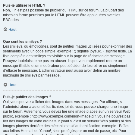
Puis-je utiliser le HTML ?
Non, il n’est pas possible de publier du HTML sur ce forum. La plupart des
mises en forme permises par le HTML peuvent être appliquées avec les
BBCodes.
Haut
Que sont les smileys ?
Les smileys, ou émoticônes, sont de petites images utilisées pour exprimer des
sentiments avec un code simple, exemple : :) signifie joyeux, :( signifie triste. La
liste complète des smileys est visible sur la page de rédaction de message.
Essayez toutefois de ne pas en abuser. Ils peuvent rapidement rendre un
message illisible et un modérateur peut décider de les retirer ou simplement
d’effacer le message. L’administrateur peut aussi avoir défini un nombre
maximum de smileys par message.
Haut
Puis-je publier des images ?
Oui, vous pouvez afficher des images dans vos messages. Par ailleurs, si
l’administrateur a autorisé les fichiers joints, vous pouvez charger une image
sur le forum. Autrement, vous devez lier une image placée sur un serveur Web
public, exemple : http://www.exemple.com/mon-image.gif. Vous ne pouvez pas
lier des images de votre ordinateur (sauf si c’est un serveur Web public) ni des
images placées derrière des mécanismes d’authentification, exemple : Boîtes
aux lettres Hotmail ou Yahoo!, sites protégés par un mot de passe, etc. Pour