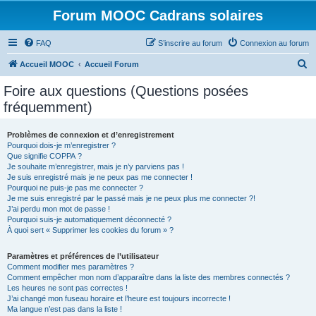
Forum MOOC Cadrans solaires
FAQ
S’inscrire au forum
Connexion au forum
R
Accueil MOOC
Accueil Forum
e
Foire aux questions (Questions posées
c
fréquemment)
h
e
Problèmes de connexion et d’enregistrement
Pourquoi dois-je m’enregistrer ?
r
Que signifie COPPA ?
c
Je souhaite m’enregistrer, mais je n’y parviens pas !
Je suis enregistré mais je ne peux pas me connecter !
h
Pourquoi ne puis-je pas me connecter ?
Je me suis enregistré par le passé mais je ne peux plus me connecter ?!
e
J’ai perdu mon mot de passe !
r
Pourquoi suis-je automatiquement déconnecté ?
À quoi sert « Supprimer les cookies du forum » ?
Paramètres et préférences de l’utilisateur
Comment modifier mes paramètres ?
Comment empêcher mon nom d’apparaître dans la liste des membres connectés ?
Les heures ne sont pas correctes !
J’ai changé mon fuseau horaire et l’heure est toujours incorrecte !
Ma langue n’est pas dans la liste !