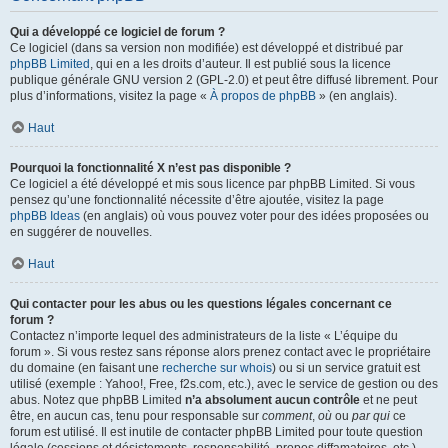
Qui a développé ce logiciel de forum ?
Ce logiciel (dans sa version non modifiée) est développé et distribué par
phpBB Limited
, qui en a les droits d’auteur. Il est publié sous la licence
publique générale GNU version 2 (GPL-2.0) et peut être diffusé librement. Pour
plus d’informations, visitez la page «
À propos de phpBB
» (en anglais).
Haut
Pourquoi la fonctionnalité X n’est pas disponible ?
Ce logiciel a été développé et mis sous licence par phpBB Limited. Si vous
pensez qu’une fonctionnalité nécessite d’être ajoutée, visitez la page
phpBB Ideas
(en anglais) où vous pouvez voter pour des idées proposées ou
en suggérer de nouvelles.
Haut
Qui contacter pour les abus ou les questions légales concernant ce
forum ?
Contactez n’importe lequel des administrateurs de la liste « L’équipe du
forum ». Si vous restez sans réponse alors prenez contact avec le propriétaire
du domaine (en faisant une
recherche sur whois
) ou si un service gratuit est
utilisé (exemple : Yahoo!, Free, f2s.com, etc.), avec le service de gestion ou des
abus. Notez que phpBB Limited
n’a absolument aucun contrôle
et ne peut
être, en aucun cas, tenu pour responsable sur
comment
,
où
ou
par qui
ce
forum est utilisé. Il est inutile de contacter phpBB Limited pour toute question