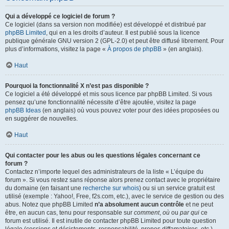
Qui a développé ce logiciel de forum ?
Ce logiciel (dans sa version non modifiée) est développé et distribué par
phpBB Limited
, qui en a les droits d’auteur. Il est publié sous la licence
publique générale GNU version 2 (GPL-2.0) et peut être diffusé librement. Pour
plus d’informations, visitez la page «
À propos de phpBB
» (en anglais).
Haut
Pourquoi la fonctionnalité X n’est pas disponible ?
Ce logiciel a été développé et mis sous licence par phpBB Limited. Si vous
pensez qu’une fonctionnalité nécessite d’être ajoutée, visitez la page
phpBB Ideas
(en anglais) où vous pouvez voter pour des idées proposées ou
en suggérer de nouvelles.
Haut
Qui contacter pour les abus ou les questions légales concernant ce
forum ?
Contactez n’importe lequel des administrateurs de la liste « L’équipe du
forum ». Si vous restez sans réponse alors prenez contact avec le propriétaire
du domaine (en faisant une
recherche sur whois
) ou si un service gratuit est
utilisé (exemple : Yahoo!, Free, f2s.com, etc.), avec le service de gestion ou des
abus. Notez que phpBB Limited
n’a absolument aucun contrôle
et ne peut
être, en aucun cas, tenu pour responsable sur
comment
,
où
ou
par qui
ce
forum est utilisé. Il est inutile de contacter phpBB Limited pour toute question