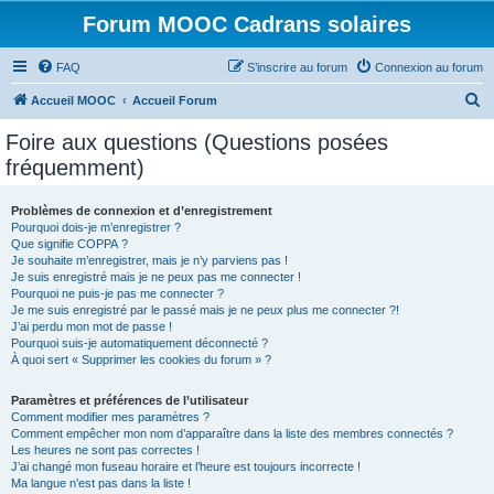
Forum MOOC Cadrans solaires
FAQ
S’inscrire au forum
Connexion au forum
R
Accueil MOOC
Accueil Forum
e
Foire aux questions (Questions posées
c
fréquemment)
h
e
Problèmes de connexion et d’enregistrement
Pourquoi dois-je m’enregistrer ?
r
Que signifie COPPA ?
c
Je souhaite m’enregistrer, mais je n’y parviens pas !
Je suis enregistré mais je ne peux pas me connecter !
h
Pourquoi ne puis-je pas me connecter ?
Je me suis enregistré par le passé mais je ne peux plus me connecter ?!
e
J’ai perdu mon mot de passe !
r
Pourquoi suis-je automatiquement déconnecté ?
À quoi sert « Supprimer les cookies du forum » ?
Paramètres et préférences de l’utilisateur
Comment modifier mes paramètres ?
Comment empêcher mon nom d’apparaître dans la liste des membres connectés ?
Les heures ne sont pas correctes !
J’ai changé mon fuseau horaire et l’heure est toujours incorrecte !
Ma langue n’est pas dans la liste !