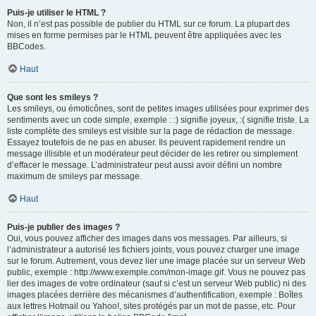
Puis-je utiliser le HTML ?
Non, il n’est pas possible de publier du HTML sur ce forum. La plupart des
mises en forme permises par le HTML peuvent être appliquées avec les
BBCodes.
Haut
Que sont les smileys ?
Les smileys, ou émoticônes, sont de petites images utilisées pour exprimer des
sentiments avec un code simple, exemple : :) signifie joyeux, :( signifie triste. La
liste complète des smileys est visible sur la page de rédaction de message.
Essayez toutefois de ne pas en abuser. Ils peuvent rapidement rendre un
message illisible et un modérateur peut décider de les retirer ou simplement
d’effacer le message. L’administrateur peut aussi avoir défini un nombre
maximum de smileys par message.
Haut
Puis-je publier des images ?
Oui, vous pouvez afficher des images dans vos messages. Par ailleurs, si
l’administrateur a autorisé les fichiers joints, vous pouvez charger une image
sur le forum. Autrement, vous devez lier une image placée sur un serveur Web
public, exemple : http://www.exemple.com/mon-image.gif. Vous ne pouvez pas
lier des images de votre ordinateur (sauf si c’est un serveur Web public) ni des
images placées derrière des mécanismes d’authentification, exemple : Boîtes
aux lettres Hotmail ou Yahoo!, sites protégés par un mot de passe, etc. Pour