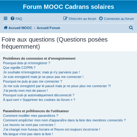
Forum MOOC Cadrans solaires
FAQ
S’inscrire au forum
Connexion au forum
R
Accueil MOOC
Accueil Forum
e
Foire aux questions (Questions posées
c
fréquemment)
h
e
Problèmes de connexion et d’enregistrement
Pourquoi dois-je m’enregistrer ?
r
Que signifie COPPA ?
c
Je souhaite m’enregistrer, mais je n’y parviens pas !
Je suis enregistré mais je ne peux pas me connecter !
h
Pourquoi ne puis-je pas me connecter ?
Je me suis enregistré par le passé mais je ne peux plus me connecter ?!
e
J’ai perdu mon mot de passe !
r
Pourquoi suis-je automatiquement déconnecté ?
À quoi sert « Supprimer les cookies du forum » ?
Paramètres et préférences de l’utilisateur
Comment modifier mes paramètres ?
Comment empêcher mon nom d’apparaître dans la liste des membres connectés ?
Les heures ne sont pas correctes !
J’ai changé mon fuseau horaire et l’heure est toujours incorrecte !
Ma langue n’est pas dans la liste !