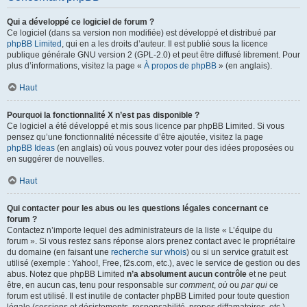
Qui a développé ce logiciel de forum ?
Ce logiciel (dans sa version non modifiée) est développé et distribué par
phpBB Limited
, qui en a les droits d’auteur. Il est publié sous la licence
publique générale GNU version 2 (GPL-2.0) et peut être diffusé librement. Pour
plus d’informations, visitez la page «
À propos de phpBB
» (en anglais).
Haut
Pourquoi la fonctionnalité X n’est pas disponible ?
Ce logiciel a été développé et mis sous licence par phpBB Limited. Si vous
pensez qu’une fonctionnalité nécessite d’être ajoutée, visitez la page
phpBB Ideas
(en anglais) où vous pouvez voter pour des idées proposées ou
en suggérer de nouvelles.
Haut
Qui contacter pour les abus ou les questions légales concernant ce
forum ?
Contactez n’importe lequel des administrateurs de la liste « L’équipe du
forum ». Si vous restez sans réponse alors prenez contact avec le propriétaire
du domaine (en faisant une
recherche sur whois
) ou si un service gratuit est
utilisé (exemple : Yahoo!, Free, f2s.com, etc.), avec le service de gestion ou des
abus. Notez que phpBB Limited
n’a absolument aucun contrôle
et ne peut
être, en aucun cas, tenu pour responsable sur
comment
,
où
ou
par qui
ce
forum est utilisé. Il est inutile de contacter phpBB Limited pour toute question