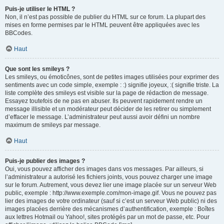
Puis-je utiliser le HTML ?
Non, il n’est pas possible de publier du HTML sur ce forum. La plupart des
mises en forme permises par le HTML peuvent être appliquées avec les
BBCodes.
Haut
Que sont les smileys ?
Les smileys, ou émoticônes, sont de petites images utilisées pour exprimer des
sentiments avec un code simple, exemple : :) signifie joyeux, :( signifie triste. La
liste complète des smileys est visible sur la page de rédaction de message.
Essayez toutefois de ne pas en abuser. Ils peuvent rapidement rendre un
message illisible et un modérateur peut décider de les retirer ou simplement
d’effacer le message. L’administrateur peut aussi avoir défini un nombre
maximum de smileys par message.
Haut
Puis-je publier des images ?
Oui, vous pouvez afficher des images dans vos messages. Par ailleurs, si
l’administrateur a autorisé les fichiers joints, vous pouvez charger une image
sur le forum. Autrement, vous devez lier une image placée sur un serveur Web
public, exemple : http://www.exemple.com/mon-image.gif. Vous ne pouvez pas
lier des images de votre ordinateur (sauf si c’est un serveur Web public) ni des
images placées derrière des mécanismes d’authentification, exemple : Boîtes
aux lettres Hotmail ou Yahoo!, sites protégés par un mot de passe, etc. Pour