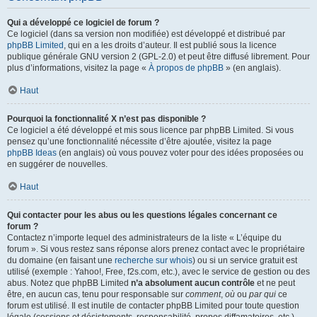
Qui a développé ce logiciel de forum ?
Ce logiciel (dans sa version non modifiée) est développé et distribué par
phpBB Limited
, qui en a les droits d’auteur. Il est publié sous la licence
publique générale GNU version 2 (GPL-2.0) et peut être diffusé librement. Pour
plus d’informations, visitez la page «
À propos de phpBB
» (en anglais).
Haut
Pourquoi la fonctionnalité X n’est pas disponible ?
Ce logiciel a été développé et mis sous licence par phpBB Limited. Si vous
pensez qu’une fonctionnalité nécessite d’être ajoutée, visitez la page
phpBB Ideas
(en anglais) où vous pouvez voter pour des idées proposées ou
en suggérer de nouvelles.
Haut
Qui contacter pour les abus ou les questions légales concernant ce
forum ?
Contactez n’importe lequel des administrateurs de la liste « L’équipe du
forum ». Si vous restez sans réponse alors prenez contact avec le propriétaire
du domaine (en faisant une
recherche sur whois
) ou si un service gratuit est
utilisé (exemple : Yahoo!, Free, f2s.com, etc.), avec le service de gestion ou des
abus. Notez que phpBB Limited
n’a absolument aucun contrôle
et ne peut
être, en aucun cas, tenu pour responsable sur
comment
,
où
ou
par qui
ce
forum est utilisé. Il est inutile de contacter phpBB Limited pour toute question