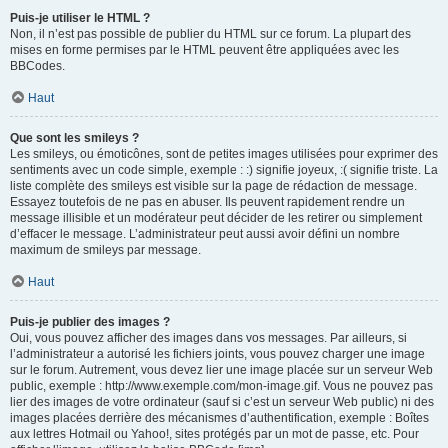
Puis-je utiliser le HTML ?
Non, il n’est pas possible de publier du HTML sur ce forum. La plupart des
mises en forme permises par le HTML peuvent être appliquées avec les
BBCodes.
Haut
Que sont les smileys ?
Les smileys, ou émoticônes, sont de petites images utilisées pour exprimer des
sentiments avec un code simple, exemple : :) signifie joyeux, :( signifie triste. La
liste complète des smileys est visible sur la page de rédaction de message.
Essayez toutefois de ne pas en abuser. Ils peuvent rapidement rendre un
message illisible et un modérateur peut décider de les retirer ou simplement
d’effacer le message. L’administrateur peut aussi avoir défini un nombre
maximum de smileys par message.
Haut
Puis-je publier des images ?
Oui, vous pouvez afficher des images dans vos messages. Par ailleurs, si
l’administrateur a autorisé les fichiers joints, vous pouvez charger une image
sur le forum. Autrement, vous devez lier une image placée sur un serveur Web
public, exemple : http://www.exemple.com/mon-image.gif. Vous ne pouvez pas
lier des images de votre ordinateur (sauf si c’est un serveur Web public) ni des
images placées derrière des mécanismes d’authentification, exemple : Boîtes
aux lettres Hotmail ou Yahoo!, sites protégés par un mot de passe, etc. Pour