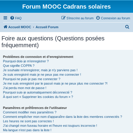
Forum MOOC Cadrans solaires
FAQ
S’inscrire au forum
Connexion au forum
R
Accueil MOOC
Accueil Forum
e
Foire aux questions (Questions posées
c
fréquemment)
h
e
Problèmes de connexion et d’enregistrement
Pourquoi dois-je m’enregistrer ?
r
Que signifie COPPA ?
c
Je souhaite m’enregistrer, mais je n’y parviens pas !
Je suis enregistré mais je ne peux pas me connecter !
h
Pourquoi ne puis-je pas me connecter ?
Je me suis enregistré par le passé mais je ne peux plus me connecter ?!
e
J’ai perdu mon mot de passe !
r
Pourquoi suis-je automatiquement déconnecté ?
À quoi sert « Supprimer les cookies du forum » ?
Paramètres et préférences de l’utilisateur
Comment modifier mes paramètres ?
Comment empêcher mon nom d’apparaître dans la liste des membres connectés ?
Les heures ne sont pas correctes !
J’ai changé mon fuseau horaire et l’heure est toujours incorrecte !
Ma langue n’est pas dans la liste !