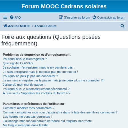
Forum MOOC Cadrans solaires
FAQ
S’inscrire au forum
Connexion au forum
R
Accueil MOOC
Accueil Forum
e
Foire aux questions (Questions posées
c
fréquemment)
h
e
Problèmes de connexion et d’enregistrement
Pourquoi dois-je m’enregistrer ?
r
Que signifie COPPA ?
c
Je souhaite m’enregistrer, mais je n’y parviens pas !
Je suis enregistré mais je ne peux pas me connecter !
h
Pourquoi ne puis-je pas me connecter ?
Je me suis enregistré par le passé mais je ne peux plus me connecter ?!
e
J’ai perdu mon mot de passe !
r
Pourquoi suis-je automatiquement déconnecté ?
À quoi sert « Supprimer les cookies du forum » ?
Paramètres et préférences de l’utilisateur
Comment modifier mes paramètres ?
Comment empêcher mon nom d’apparaître dans la liste des membres connectés ?
Les heures ne sont pas correctes !
J’ai changé mon fuseau horaire et l’heure est toujours incorrecte !
Ma langue n’est pas dans la liste !