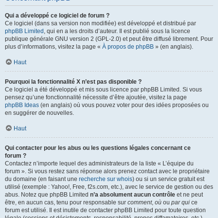
Qui a développé ce logiciel de forum ?
Ce logiciel (dans sa version non modifiée) est développé et distribué par
phpBB Limited
, qui en a les droits d’auteur. Il est publié sous la licence
publique générale GNU version 2 (GPL-2.0) et peut être diffusé librement. Pour
plus d’informations, visitez la page «
À propos de phpBB
» (en anglais).
Haut
Pourquoi la fonctionnalité X n’est pas disponible ?
Ce logiciel a été développé et mis sous licence par phpBB Limited. Si vous
pensez qu’une fonctionnalité nécessite d’être ajoutée, visitez la page
phpBB Ideas
(en anglais) où vous pouvez voter pour des idées proposées ou
en suggérer de nouvelles.
Haut
Qui contacter pour les abus ou les questions légales concernant ce
forum ?
Contactez n’importe lequel des administrateurs de la liste « L’équipe du
forum ». Si vous restez sans réponse alors prenez contact avec le propriétaire
du domaine (en faisant une
recherche sur whois
) ou si un service gratuit est
utilisé (exemple : Yahoo!, Free, f2s.com, etc.), avec le service de gestion ou des
abus. Notez que phpBB Limited
n’a absolument aucun contrôle
et ne peut
être, en aucun cas, tenu pour responsable sur
comment
,
où
ou
par qui
ce
forum est utilisé. Il est inutile de contacter phpBB Limited pour toute question