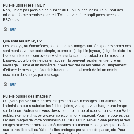
Puis-je utiliser le HTML ?
Non, il n’est pas possible de publier du HTML sur ce forum. La plupart des
mises en forme permises par le HTML peuvent être appliquées avec les
BBCodes.
Haut
Que sont les smileys ?
Les smileys, ou émoticônes, sont de petites images utilisées pour exprimer des
sentiments avec un code simple, exemple : :) signifie joyeux, :( signifie triste. La
liste complète des smileys est visible sur la page de rédaction de message.
Essayez toutefois de ne pas en abuser. Ils peuvent rapidement rendre un
message illisible et un modérateur peut décider de les retirer ou simplement
d’effacer le message. L’administrateur peut aussi avoir défini un nombre
maximum de smileys par message.
Haut
Puis-je publier des images ?
Oui, vous pouvez afficher des images dans vos messages. Par ailleurs, si
l’administrateur a autorisé les fichiers joints, vous pouvez charger une image
sur le forum. Autrement, vous devez lier une image placée sur un serveur Web
public, exemple : http://www.exemple.com/mon-image.gif. Vous ne pouvez pas
lier des images de votre ordinateur (sauf si c’est un serveur Web public) ni des
images placées derrière des mécanismes d’authentification, exemple : Boîtes
aux lettres Hotmail ou Yahoo!, sites protégés par un mot de passe, etc. Pour