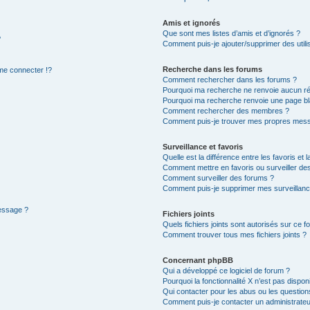
Amis et ignorés
Que sont mes listes d’amis et d’ignorés ?
?
Comment puis-je ajouter/supprimer des utilis
Recherche dans les forums
e connecter !?
Comment rechercher dans les forums ?
Pourquoi ma recherche ne renvoie aucun ré
Pourquoi ma recherche renvoie une page bl
Comment rechercher des membres ?
Comment puis-je trouver mes propres mess
Surveillance et favoris
Quelle est la différence entre les favoris et l
Comment mettre en favoris ou surveiller des
Comment surveiller des forums ?
Comment puis-je supprimer mes surveillanc
message ?
Fichiers joints
Quels fichiers joints sont autorisés sur ce f
Comment trouver tous mes fichiers joints ?
Concernant phpBB
Qui a développé ce logiciel de forum ?
Pourquoi la fonctionnalité X n’est pas dispon
Qui contacter pour les abus ou les questio
Comment puis-je contacter un administrateu