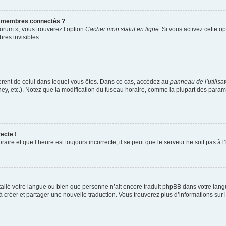
s membres connectés ?
forum », vous trouverez l’option
Cacher mon statut en ligne
. Si vous activez cette o
es invisibles.
ifférent de celui dans lequel vous êtes. Dans ce cas, accédez au
panneau de l’utilisa
ney, etc.). Notez que la modification du fuseau horaire, comme la plupart des para
ecte !
aire et que l’heure est toujours incorrecte, il se peut que le serveur ne soit pas à
installé votre langue ou bien que personne n’ait encore traduit phpBB dans votre l
s à créer et partager une nouvelle traduction. Vous trouverez plus d’informations sur l