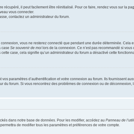
 récupéré, il peut facilement être réinitialisé. Pour ce faire, rendez vous sur la p
uveau vous connecter.
passe, contactez un administrateur du forum.
e connexion, vous ne resterez connecté que pendant une durée déterminée. Cela em
la case
Se souvenir de moi
lors de la connexion. Ce n’est pas recommandé si vous u
s cette case, cela signifie qu’un administrateur du forum a désactivé cette fonctionna
os paramètres d’authentification et votre connexion au forum. Ils fournissent aussi
teur du forum. Si vous rencontrez des problèmes de connexion ou de déconnexion, l
ockés dans notre base de données. Pour les modifier, accédez au
Panneau de l’util
 permettra de modifier tous les paramètres et préférences de votre compte.