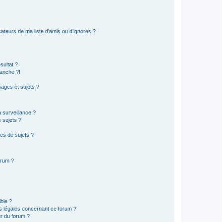
ateurs de ma liste d’amis ou d’ignorés ?
sultat ?
anche ?!
ages et sujets ?
a surveillance ?
 sujets ?
es de sujets ?
orum ?
ible ?
ns légales concernant ce forum ?
r du forum ?