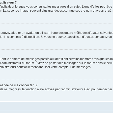
tilisateur ?
utilisateur lorsque vous consultez les messages d’un sujet. L’une d’elles peut êtr
rum. La seconde image, souvent plus grande, est connue sous le nom d’avatar et 
s pouvez ajouter un avatar en utilisant l’une des quatre méthodes d’avatar suivantes 
ont ils sont mis à disposition. Si vous ne pouvez pas utiliser d’avatar, contactez un
iquent le nombre de messages postés ou identifient certains membres tels que les 
ar l’administrateur du forum. Évitez de poster des messages sur le forum dans le seu
ministrateur) peut facilement abaisser votre compteur de messages.
mande de me connecter !?
re intégré (si la fonction a été activée par l’administrateur). Ceci pour empêcher l’u