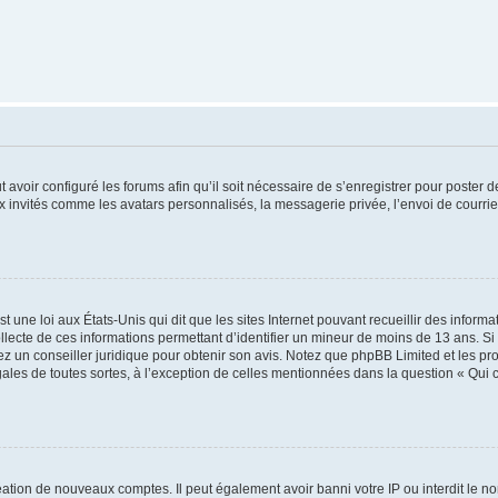
t avoir configuré les forums afin qu’il soit nécessaire de s’enregistrer pour poster
x invités comme les avatars personnalisés, la messagerie privée, l’envoi de courri
t une loi aux États-Unis qui dit que les sites Internet pouvant recueillir des infor
ollecte de ces informations permettant d’identifier un mineur de moins de 13 ans. S
tez un conseiller juridique pour obtenir son avis. Notez que phpBB Limited et les pr
gales de toutes sortes, à l’exception de celles mentionnées dans la question « Qui
réation de nouveaux comptes. Il peut également avoir banni votre IP ou interdit le no