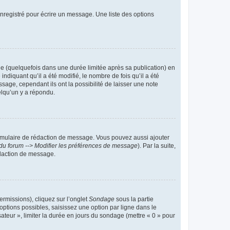
nregistré pour écrire un message. Une liste des options
 (quelquefois dans une durée limitée après sa publication) en
iquant qu’il a été modifié, le nombre de fois qu’il a été
sage, cependant ils ont la possibilité de laisser une note
elqu’un y a répondu.
rmulaire de rédaction de message. Vous pouvez aussi ajouter
du forum --> Modifier les préférences de message
). Par la suite,
daction de message.
ermissions), cliquez sur l’onglet
Sondage
sous la partie
ptions possibles, saisissez une option par ligne dans le
ateur », limiter la durée en jours du sondage (mettre « 0 » pour