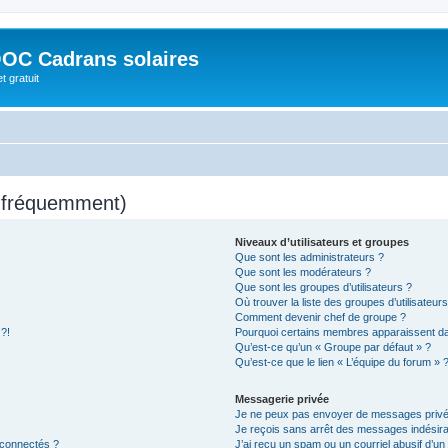
OC Cadrans solaires
t gratuit
s fréquemment)
Niveaux d’utilisateurs et groupes
Que sont les administrateurs ?
Que sont les modérateurs ?
Que sont les groupes d’utilisateurs ?
Où trouver la liste des groupes d’utilisateur
Comment devenir chef de groupe ?
 ?!
Pourquoi certains membres apparaissent dan
Qu’est-ce qu’un « Groupe par défaut » ?
Qu’est-ce que le lien « L’équipe du forum » 
Messagerie privée
Je ne peux pas envoyer de messages privé
Je reçois sans arrêt des messages indésira
 connectés ?
J’ai reçu un spam ou un courriel abusif d’u