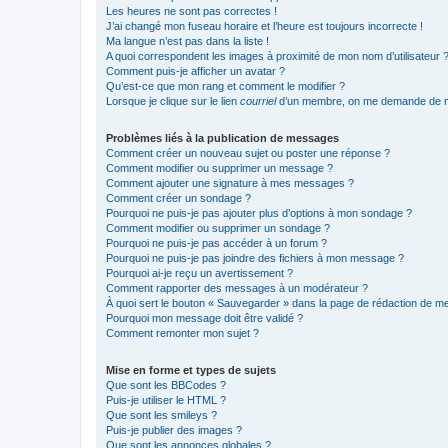
Les heures ne sont pas correctes !
J’ai changé mon fuseau horaire et l’heure est toujours incorrecte !
Ma langue n’est pas dans la liste !
A quoi correspondent les images à proximité de mon nom d’utilisateur 
Comment puis-je afficher un avatar ?
Qu’est-ce que mon rang et comment le modifier ?
Lorsque je clique sur le lien
courriel
d’un membre, on me demande de m
Problèmes liés à la publication de messages
Comment créer un nouveau sujet ou poster une réponse ?
Comment modifier ou supprimer un message ?
Comment ajouter une signature à mes messages ?
Comment créer un sondage ?
Pourquoi ne puis-je pas ajouter plus d’options à mon sondage ?
Comment modifier ou supprimer un sondage ?
Pourquoi ne puis-je pas accéder à un forum ?
Pourquoi ne puis-je pas joindre des fichiers à mon message ?
Pourquoi ai-je reçu un avertissement ?
Comment rapporter des messages à un modérateur ?
À quoi sert le bouton « Sauvegarder » dans la page de rédaction de 
Pourquoi mon message doit être validé ?
Comment remonter mon sujet ?
Mise en forme et types de sujets
Que sont les BBCodes ?
Puis-je utiliser le HTML ?
Que sont les smileys ?
Puis-je publier des images ?
Que sont les annonces globales ?