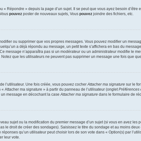
 « Répondre » depuis la page d’un sujet. Il se peut que vous ayez besoin d’être e
: Vous
pouvez
poster de nouveaux sujets, Vous
pouvez
joindre des fichiers, etc.
modifier ou supprimer que vos propres messages. Vous pouvez modifier un message
lqu’un a déjà répondu au message, un petit texte s’affichera en bas du message ind
n. Ce message n’apparaîtra pas si un modérateur ou un administrateur modifie le mes
ive. Notez que les utilisateurs ne peuvent pas supprimer un message une fois que qu
e l’utilisateur. Une fois créée, vous pouvez cocher
Attacher ma signature
sur le fo
 « Attacher ma signature » à partir du panneau de l’utilisateur (onglet
Préférences 
 à un message en décochant la case
Attacher ma signature
dans le formulaire de ré
ouveau sujet ou la modification du premier message d’un sujet (si vous en avez les p
 le droit de créer des sondages). Saisissez le titre du sondage et au moins deux o
onses qu’un utilisateur peut choisir lors de son vote dans « Option(s) par l’utilis
er leur vote.