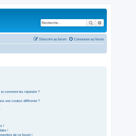
Rechercher
Recherche avancé
S’inscrire au forum
Connexion au forum
s et comment les rejoindre ?
s une couleur différente ?
?
s !
bles !
n membre de ce forum !