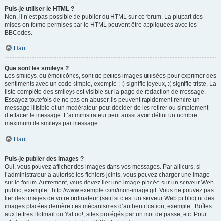
Puis-je utiliser le HTML ?
Non, il n’est pas possible de publier du HTML sur ce forum. La plupart des
mises en forme permises par le HTML peuvent être appliquées avec les
BBCodes.
Haut
Que sont les smileys ?
Les smileys, ou émoticônes, sont de petites images utilisées pour exprimer des
sentiments avec un code simple, exemple : :) signifie joyeux, :( signifie triste. La
liste complète des smileys est visible sur la page de rédaction de message.
Essayez toutefois de ne pas en abuser. Ils peuvent rapidement rendre un
message illisible et un modérateur peut décider de les retirer ou simplement
d’effacer le message. L’administrateur peut aussi avoir défini un nombre
maximum de smileys par message.
Haut
Puis-je publier des images ?
Oui, vous pouvez afficher des images dans vos messages. Par ailleurs, si
l’administrateur a autorisé les fichiers joints, vous pouvez charger une image
sur le forum. Autrement, vous devez lier une image placée sur un serveur Web
public, exemple : http://www.exemple.com/mon-image.gif. Vous ne pouvez pas
lier des images de votre ordinateur (sauf si c’est un serveur Web public) ni des
images placées derrière des mécanismes d’authentification, exemple : Boîtes
aux lettres Hotmail ou Yahoo!, sites protégés par un mot de passe, etc. Pour