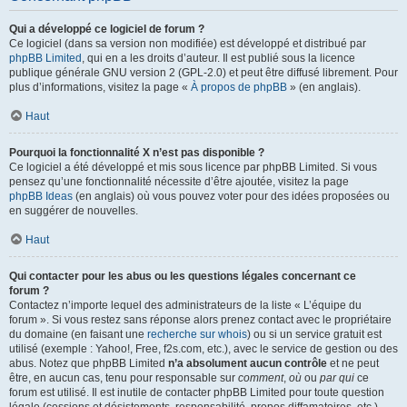
Qui a développé ce logiciel de forum ?
Ce logiciel (dans sa version non modifiée) est développé et distribué par
phpBB Limited
, qui en a les droits d’auteur. Il est publié sous la licence
publique générale GNU version 2 (GPL-2.0) et peut être diffusé librement. Pour
plus d’informations, visitez la page «
À propos de phpBB
» (en anglais).
Haut
Pourquoi la fonctionnalité X n’est pas disponible ?
Ce logiciel a été développé et mis sous licence par phpBB Limited. Si vous
pensez qu’une fonctionnalité nécessite d’être ajoutée, visitez la page
phpBB Ideas
(en anglais) où vous pouvez voter pour des idées proposées ou
en suggérer de nouvelles.
Haut
Qui contacter pour les abus ou les questions légales concernant ce
forum ?
Contactez n’importe lequel des administrateurs de la liste « L’équipe du
forum ». Si vous restez sans réponse alors prenez contact avec le propriétaire
du domaine (en faisant une
recherche sur whois
) ou si un service gratuit est
utilisé (exemple : Yahoo!, Free, f2s.com, etc.), avec le service de gestion ou des
abus. Notez que phpBB Limited
n’a absolument aucun contrôle
et ne peut
être, en aucun cas, tenu pour responsable sur
comment
,
où
ou
par qui
ce
forum est utilisé. Il est inutile de contacter phpBB Limited pour toute question