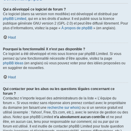
Qui a développé ce logiciel de forum ?
Ce logiciel (dans sa version non modifiée) est développé et distribué par
phpBB Limited
, qui en a les droits d’auteur. Il est publié sous la licence
publique générale GNU version 2 (GPL-2.0) et peut être diffusé librement. Pour
plus d’informations, visitez la page «
À propos de phpBB
» (en anglais).
Haut
Pourquoi la fonctionnalité X n’est pas disponible ?
Ce logiciel a été développé et mis sous licence par phpBB Limited. Si vous
pensez qu’une fonctionnalité nécessite d’être ajoutée, visitez la page
phpBB Ideas
(en anglais) où vous pouvez voter pour des idées proposées ou
en suggérer de nouvelles.
Haut
Qui contacter pour les abus ou les questions légales concernant ce
forum ?
Contactez n’importe lequel des administrateurs de la liste « L’équipe du
forum ». Si vous restez sans réponse alors prenez contact avec le propriétaire
du domaine (en faisant une
recherche sur whois
) ou si un service gratuit est
utilisé (exemple : Yahoo!, Free, f2s.com, etc.), avec le service de gestion ou des
abus. Notez que phpBB Limited
n’a absolument aucun contrôle
et ne peut
être, en aucun cas, tenu pour responsable sur
comment
,
où
ou
par qui
ce
forum est utilisé. Il est inutile de contacter phpBB Limited pour toute question