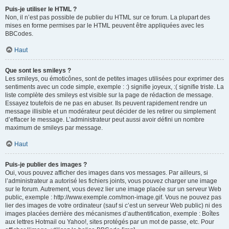
Puis-je utiliser le HTML ?
Non, il n’est pas possible de publier du HTML sur ce forum. La plupart des
mises en forme permises par le HTML peuvent être appliquées avec les
BBCodes.
Haut
Que sont les smileys ?
Les smileys, ou émoticônes, sont de petites images utilisées pour exprimer des
sentiments avec un code simple, exemple : :) signifie joyeux, :( signifie triste. La
liste complète des smileys est visible sur la page de rédaction de message.
Essayez toutefois de ne pas en abuser. Ils peuvent rapidement rendre un
message illisible et un modérateur peut décider de les retirer ou simplement
d’effacer le message. L’administrateur peut aussi avoir défini un nombre
maximum de smileys par message.
Haut
Puis-je publier des images ?
Oui, vous pouvez afficher des images dans vos messages. Par ailleurs, si
l’administrateur a autorisé les fichiers joints, vous pouvez charger une image
sur le forum. Autrement, vous devez lier une image placée sur un serveur Web
public, exemple : http://www.exemple.com/mon-image.gif. Vous ne pouvez pas
lier des images de votre ordinateur (sauf si c’est un serveur Web public) ni des
images placées derrière des mécanismes d’authentification, exemple : Boîtes
aux lettres Hotmail ou Yahoo!, sites protégés par un mot de passe, etc. Pour