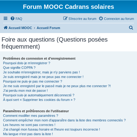
Forum MOOC Cadrans solaires
FAQ
S’inscrire au forum
Connexion au forum
R
Accueil MOOC
Accueil Forum
e
Foire aux questions (Questions posées
c
fréquemment)
h
e
Problèmes de connexion et d’enregistrement
Pourquoi dois-je m’enregistrer ?
r
Que signifie COPPA ?
c
Je souhaite m’enregistrer, mais je n’y parviens pas !
Je suis enregistré mais je ne peux pas me connecter !
h
Pourquoi ne puis-je pas me connecter ?
Je me suis enregistré par le passé mais je ne peux plus me connecter ?!
e
J’ai perdu mon mot de passe !
r
Pourquoi suis-je automatiquement déconnecté ?
À quoi sert « Supprimer les cookies du forum » ?
Paramètres et préférences de l’utilisateur
Comment modifier mes paramètres ?
Comment empêcher mon nom d’apparaître dans la liste des membres connectés ?
Les heures ne sont pas correctes !
J’ai changé mon fuseau horaire et l’heure est toujours incorrecte !
Ma langue n’est pas dans la liste !